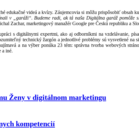
é edukačné videá a kvízy. Záujemcovia si môžu prispôsobiť obsah kurzu
ačínali v „garáži“. Budeme radi, ak tá naša Digitálna garáž pomôže 
chal Zachar, marketingový manažér Google pre Českú republiku a Sl
upráci s digitálnymi expertmi, ako aj odborníkmi na vzdelávanie, pís
zumiteľný technický žargón a jednotlivé problémy sú vysvetlené na sit
aujímavá a na výber ponúka 23 tém: správna tvorba webových stránok,
 a iné.
mu Ženy v digitálnom marketingu
lnych kompetencií