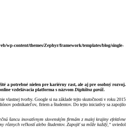
eb/wp-content/themes/Zephyr/framework/templates/blog/single-
ité a potrebné nielen pre kariérny rast, ale aj pre osobný rozvoj.
online vzdelávacia platforma s názvom
Digitálna garáž
.
e vlastnej tvorby. Google si na základe tejto skutočnosti v roku 2015
ónov podnikateľov, firiem a študentov. Do tejto iniciatívy sa zapojilo
nečnú šancu inovatívnym slovenským firmám z malej krajiny efektívne
irmy rôznych veľkostí alebo študentov. Zapojiť sa môže každý,“
uviedol