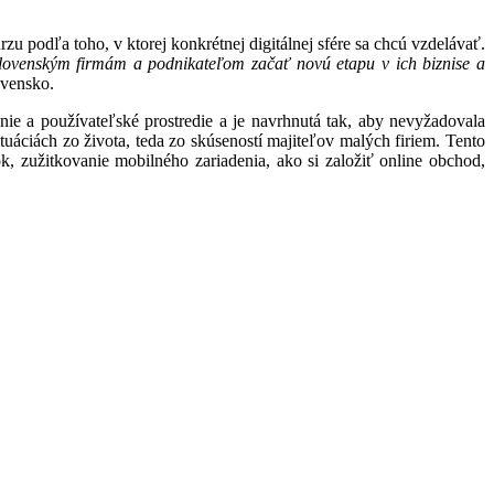
 podľa toho, v ktorej konkrétnej digitálnej sfére sa chcú vzdelávať.
slovenským firmám a podnikateľom začať novú etapu v ich biznise a
ovensko.
anie a používateľské prostredie a je navrhnutá tak, aby nevyžadovala
uáciách zo života, teda zo skúseností majiteľov malých firiem. Tento
 zužitkovanie mobilného zariadenia, ako si založiť online obchod,