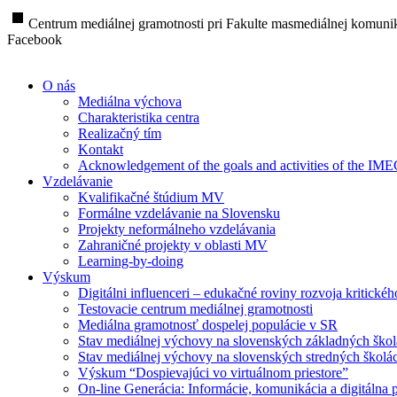
stop
Centrum mediálnej gramotnosti pri Fakulte masmediálnej komunik
Facebook
O nás
Mediálna výchova
Charakteristika centra
Realizačný tím
Kontakt
Acknowledgement of the goals and activities of the IM
Vzdelávanie
Kvalifikačné štúdium MV
Formálne vzdelávanie na Slovensku
Projekty neformálneho vzdelávania
Zahraničné projekty v oblasti MV
Learning-by-doing
Výskum
Digitálni influenceri – edukačné roviny rozvoja kritické
Testovacie centrum mediálnej gramotnosti
Mediálna gramotnosť dospelej populácie v SR
Stav mediálnej výchovy na slovenských základných ško
Stav mediálnej výchovy na slovenských stredných školá
Výskum “Dospievajúci vo virtuálnom priestore”
On-line Generácia: Informácie, komunikácia a digitálna p