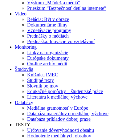
Výskum „Mládež a médiá“
Prieskum “Bezpečnosť detí na internete”
Video
Relácia: Být v obraze
Dokumentárne filmy
Vzdelávacie programy
Prednášky o médiách
Prednáška: Inovácie vo vzdelávaní
Monitoring
Linky na organizácie
Európske dokumenty
On-line archív médií
Študovňa
Knižnica IMEC
Študijné texty
Slovník pojmov
Edukačné pomôcky – študentské práce
Literatúra k mediálnej výchove
Databázy
Mediálna gramotnosť v Európe
Databáza materiálov o mediálnej výchove
Databáza príkladov dobrej praxe
TESTY
Určovanie dôveryhodnosti obsahu
Hodnotenie mediálnych obsahov