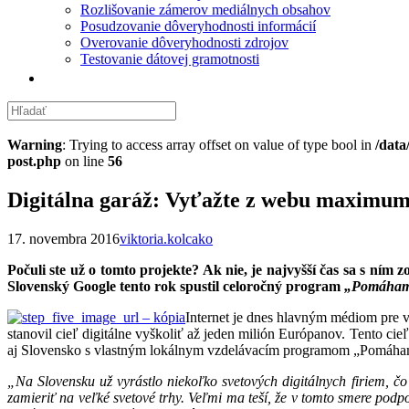
Rozlišovanie zámerov mediálnych obsahov
Posudzovanie dôveryhodnosti informácií
Overovanie dôveryhodnosti zdrojov
Testovanie dátovej gramotnosti
Warning
: Trying to access array offset on value of type bool in
/data
post.php
on line
56
Digitálna garáž: Vyťažte z webu maximum
17. novembra 2016
viktoria.kolcako
Počuli ste už o tomto projekte? Ak nie, je najvyšší čas sa s ním 
Slovenský Google tento rok spustil celoročný program
„Pomáhame
Internet je dnes hlavným médiom pre vä
stanovil cieľ digitálne vyškoliť až jeden milión Európanov. Tento cie
aj Slovensko s vlastným lokálnym vzdelávacím programom „Pomáha
„Na Slovensku už vyrástlo niekoľko svetových digitálnych firiem, č
zamieriť na veľké svetové trhy. Veľmi ma teší, že v tomto smere podpo