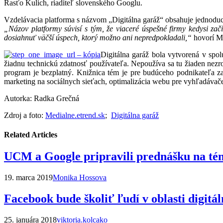
Rasťo Kulich, riaditeľ slovenského Googlu.
Vzdelávacia platforma s názvom „Digitálna garáž“ obsahuje jednoduch
„Názov platformy súvisí s tým, že viaceré úspešné firmy kedysi z
dosiahnuť väčší úspech, ktorý možno ani nepredpokladali,“
hovorí Mi
Digitálna garáž bola vytvorená v spol
žiadnu technickú zdatnosť používateľa. Nepoužíva sa tu žiaden nezro
program je bezplatný. Knižnica tém je pre budúceho podnikateľa z
marketing na sociálnych sieťach, optimalizácia webu pre vyhľadávače
Autorka: Radka Grečná
Zdroj a foto:
Medialne.etrend.sk
;
Digitálna garáž
Related Articles
UCM a Google pripravili prednášku na té
19. marca 2019
Monika Hossova
Facebook bude školiť ľudí v oblasti digitá
25. januára 2018
viktoria.kolcako