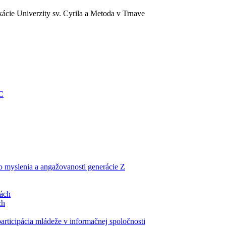
ácie Univerzity sv. Cyrila a Metoda v Trnave
EC
ho myslenia a angažovanosti generácie Z
lách
ch
articipácia mládeže v informačnej spoločnosti