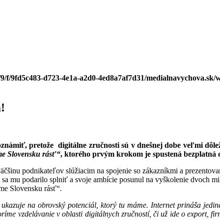
/9/f/9fd5c483-d723-4e1a-a2d0-4ed8a7af7d31/medialnavychova.sk/w
!
zoznámiť, pretože digitálne zručnosti sú v dnešnej dobe veľmi dôlež
 Slovensku rásť“
, ktorého prvým krokom je spustená bezplatná 
čšinu podnikateľov slúžiacim na spojenie so zákazníkmi a prezentovani
ľ sa mu podarilo splniť a svoje ambície posunul na vyškolenie dvoch mili
me Slovensku rásť“.
o ukazuje na obrovský potenciál, ktorý tu máme. Internet prináša jedi
ríme vzdelávanie v oblasti digitálnych zručností, či už ide o export, f