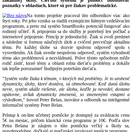
základnej školy. Cieľom systému je pomôcť dobudovať
poznatky v oblastiach, ktoré sú pre žiakov problematické.
Na tomto projekte pracoval tím odborníkov viac ako
štyri roky. Pri jeho vzniku sa riadili existujúcim štátnym vzdelávacím
programom, a preto má systém SmartBooks potenciál fungovať ako
rodinný učiteľ. K pripojeniu sa do služby je potrebný len počítač a
internetové pripojenie. Princíp je jednoduchý. Žiak si zvolí predmet
a následne si formou náučných úloh a cvičení precvičuje aktuálnu
tému. Po každej úlohe sa dozvie správnu odpoveď spolu s
vysvetlením. Ak žiak uvedie nesprávnu odpoveď, systém vyhodnotí
tému ako problémovú a nezvládnutú. Práve týmto spôsobom môže
rodič zistiť, ktoré témy a oblasti robia dieťaťu problémy a dokáže
tak lepšie porozumieť študijným potrebám dieťaťa.
"
Systém vedie žiaka k témam, v ktorých má problémy. Je to urobené
dynamicky, úlohy, ktoré dostáva, sú obmeňované. Keď danú úlohu
nevie, systém ukáže riešenie, ale úlohu, keďže ju nevedel, dostane
opätovne, avšak dynamicky zmenenú, so zmenenými vstupmi a
výsledkom,
" hovorí Peter Belan, inovátor a odborník na inteligentné
informačné systémy Peter Belan.
Prístup k on-line učebnej pomôcke je dostupný za uvádzaciu cenu
5€ na mesiac, pričom klasická cena programu je 10€. Podľa slov
Petra Belana je záujem o túto pomôcku veľký a školy sa,
pravdepodobne, dočkajú aj maďarskej jazykovej mutácie programu.