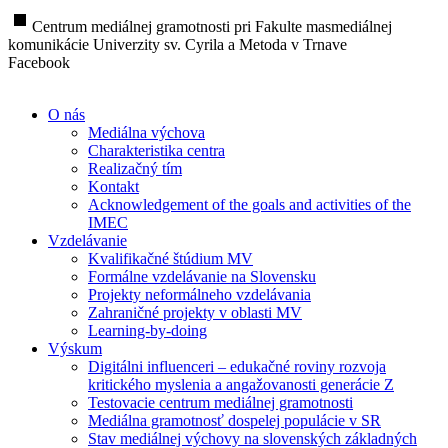
stop
Centrum mediálnej gramotnosti pri Fakulte masmediálnej
komunikácie Univerzity sv. Cyrila a Metoda v Trnave
Facebook
O nás
Mediálna výchova
Charakteristika centra
Realizačný tím
Kontakt
Acknowledgement of the goals and activities of the
IMEC
Vzdelávanie
Kvalifikačné štúdium MV
Formálne vzdelávanie na Slovensku
Projekty neformálneho vzdelávania
Zahraničné projekty v oblasti MV
Learning-by-doing
Výskum
Digitálni influenceri – edukačné roviny rozvoja
kritického myslenia a angažovanosti generácie Z
Testovacie centrum mediálnej gramotnosti
Mediálna gramotnosť dospelej populácie v SR
Stav mediálnej výchovy na slovenských základných