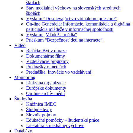
školách
Stav mediálnej výchovy na slovenských stredných
školách
Výskum “Dospievajúci vo virtuálnom priestore”
On-line Generácia: Informácie, komunikácia a digitálna
participácia mládeže v informačnej spoločnosti
Výskum „Mládež a médiá“
Prieskum “Bezpečnosť detí na internete”
Video
Relácia: Být v obraze
Dokumentárne filmy
Vzdelávacie programy
Prednášky o médiách
Prednáška: Inovácie vo vzdelávaní
Monitoring
Linky na organizácie
Európske dokumenty
On-line archív médií
Študovňa
Knižnica IMEC
Študijné texty
Slovník pojmov
Edukačné pomôcky – študentské práce
Literatúra k mediálnej výchove
Databázy