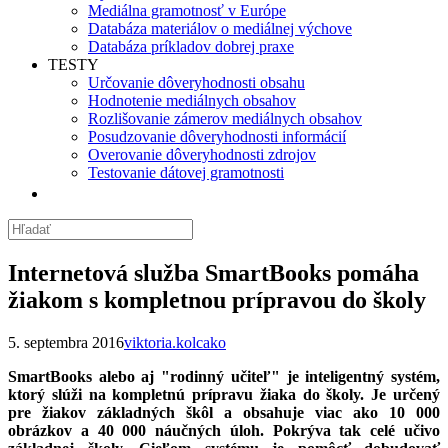
Mediálna gramotnosť v Európe
Databáza materiálov o mediálnej výchove
Databáza príkladov dobrej praxe
TESTY
Určovanie dôveryhodnosti obsahu
Hodnotenie mediálnych obsahov
Rozlišovanie zámerov mediálnych obsahov
Posudzovanie dôveryhodnosti informácií
Overovanie dôveryhodnosti zdrojov
Testovanie dátovej gramotnosti
Internetová služba SmartBooks pomáha
žiakom s kompletnou prípravou do školy
5. septembra 2016
viktoria.kolcako
SmartBooks alebo aj "rodinný učiteľ" je inteligentný systém,
ktorý slúži na kompletnú prípravu žiaka do školy. Je určený
pre žiakov základných škôl a obsahuje viac ako 10 000
obrázkov a 40 000 náučných úloh. Pokrýva tak celé učivo