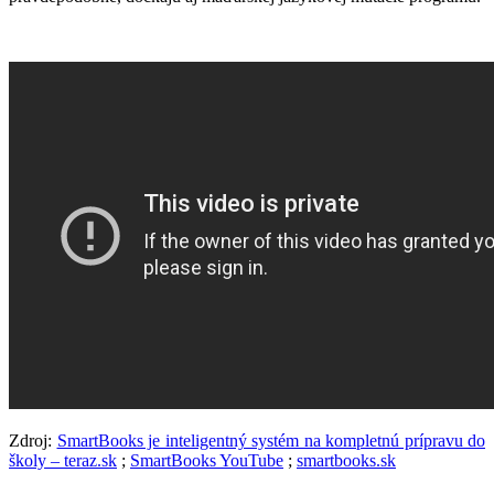
Zdroj:
SmartBooks je inteligentný systém na kompletnú prípravu do
školy – teraz.sk
;
SmartBooks YouTube
;
smartbooks.sk