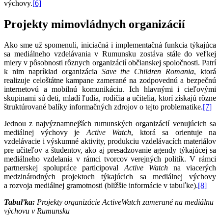
výchovy.
[6]
Projekty mimovládnych organizácií
Ako sme už spomenuli, iniciačná i implementačná funkcia týkajúca
sa mediálneho vzdelávania v Rumunsku zostáva stále do veľkej
miery v pôsobnosti rôznych organizácií občianskej spoločnosti. Patrí
k nim napríklad organizácia
Save the Children Romania
, ktorá
realizuje celoštátne kampane zamerané na zodpovednú a bezpečnú
internetovú a mobilnú komunikáciu. Ich hlavnými i cieľovými
skupinami sú deti, mladí ľudia, rodičia a učitelia, ktorí získajú rôzne
štruktúrované balíky informačných zdrojov o tejto problematike.
[7]
Jednou z najvýznamnejších rumunských organizácií venujúcich sa
mediálnej výchovy je
Active Watch
, ktorá sa orientuje na
vzdelávacie i výskumné aktivity, produkciu vzdelávacích materiálov
pre učiteľov a študentov, ako aj presadzovanie agendy týkajúcej sa
mediálneho vzdelania v rámci tvorcov verejných politík. V rámci
partnerskej spolupráce participoval
Active Watch
na viacerých
medzinárodných projektoch týkajúcich sa mediálnej výchovy
a rozvoja mediálnej gramotnosti (bližšie informácie v tabuľke).
[8]
Tabuľka:
Projekty organizácie ActiveWatch zamerané na mediálnu
výchovu v Rumunsku