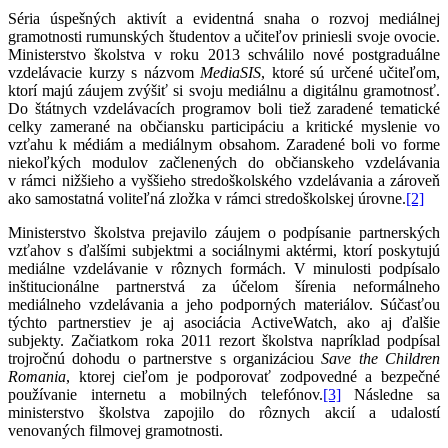
Séria úspešných aktivít a evidentná snaha o rozvoj mediálnej
gramotnosti rumunských študentov a učiteľov priniesli svoje ovocie.
Ministerstvo školstva v roku 2013 schválilo nové postgraduálne
vzdelávacie kurzy s názvom
MediaSIS
, ktoré sú určené učiteľom,
ktorí majú záujem zvýšiť si svoju mediálnu a digitálnu gramotnosť.
Do štátnych vzdelávacích programov boli tiež zaradené tematické
celky zamerané na občiansku participáciu a kritické myslenie vo
vzťahu k médiám a mediálnym obsahom. Zaradené boli vo forme
niekoľkých modulov začlenených do občianskeho vzdelávania
v rámci nižšieho a vyššieho stredoškolského vzdelávania a zároveň
ako samostatná voliteľná zložka v rámci stredoškolskej úrovne.
[2]
Ministerstvo školstva prejavilo záujem o podpísanie partnerských
vzťahov s ďalšími subjektmi a sociálnymi aktérmi, ktorí poskytujú
mediálne vzdelávanie v rôznych formách. V minulosti podpísalo
inštitucionálne partnerstvá za účelom šírenia neformálneho
mediálneho vzdelávania a jeho podporných materiálov. Súčasťou
týchto partnerstiev je aj asociácia ActiveWatch, ako aj ďalšie
subjekty. Začiatkom roka 2011 rezort školstva napríklad podpísal
trojročnú dohodu o partnerstve s organizáciou
Save the Children
Romania
, ktorej cieľom je podporovať zodpovedné a bezpečné
používanie internetu a mobilných telefónov.
[3]
Následne sa
ministerstvo školstva zapojilo do rôznych akcií a udalostí
venovaných filmovej gramotnosti.