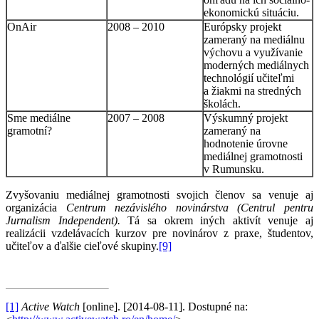
ekonomickú situáciu.
OnAir
2008 – 2010
Európsky projekt
zameraný na mediálnu
výchovu a využívanie
moderných mediálnych
technológií učiteľmi
a žiakmi na stredných
školách.
Sme mediálne
2007 – 2008
Výskumný projekt
gramotní?
zameraný na
hodnotenie úrovne
mediálnej gramotnosti
v Rumunsku.
Zvyšovaniu mediálnej gramotnosti svojich členov sa venuje aj
organizácia
Centrum nezávislého novinárstva (Centrul pentru
Jurnalism Independent).
Tá sa okrem iných aktivít venuje aj
realizácii vzdelávacích kurzov pre novinárov z praxe, študentov,
učiteľov a ďalšie cieľové skupiny.
[9]
[1]
Active Watch
[online]. [2014-08-11]. Dostupné na: