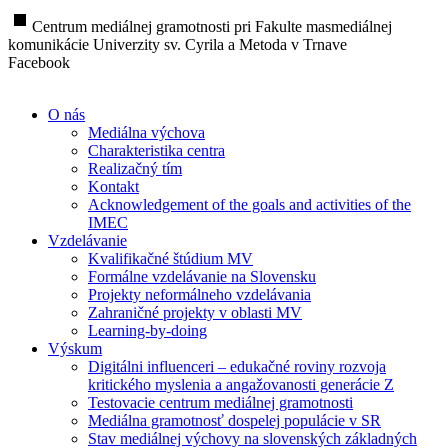
stop
Centrum mediálnej gramotnosti pri Fakulte masmediálnej
komunikácie Univerzity sv. Cyrila a Metoda v Trnave
Facebook
O nás
Mediálna výchova
Charakteristika centra
Realizačný tím
Kontakt
Acknowledgement of the goals and activities of the
IMEC
Vzdelávanie
Kvalifikačné štúdium MV
Formálne vzdelávanie na Slovensku
Projekty neformálneho vzdelávania
Zahraničné projekty v oblasti MV
Learning-by-doing
Výskum
Digitálni influenceri – edukačné roviny rozvoja
kritického myslenia a angažovanosti generácie Z
Testovacie centrum mediálnej gramotnosti
Mediálna gramotnosť dospelej populácie v SR
Stav mediálnej výchovy na slovenských základných