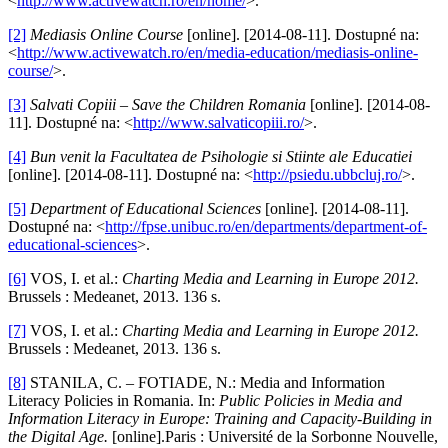
<
http://www.activewatch.ro/en/home/
>.
[2]
Mediasis Online Course
[online]. [2014-08-11]. Dostupné na:
<
http://www.activewatch.ro/en/media-education/mediasis-online-
course/
>.
[3]
Salvati Copiii – Save the Children Romania
[online]. [2014-08-
11]. Dostupné na: <
http://www.salvaticopiii.ro/
>.
[4]
Bun venit la Facultatea de Psihologie si Stiinte ale Educatiei
[online]. [2014-08-11]. Dostupné na: <
http://psiedu.ubbcluj.ro/
>.
[5]
Department of Educational Sciences
[online]. [2014-08-11].
Dostupné na: <
http://fpse.unibuc.ro/en/departments/department-of-
educational-sciences
>.
[6]
VOS, I. et al.:
Charting Media and Learning in Europe 2012.
Brussels : Medeanet, 2013. 136 s.
[7]
VOS, I. et al.:
Charting Media and Learning in Europe 2012.
Brussels : Medeanet, 2013. 136 s.
[8]
STANILA, C. – FOTIADE, N.: Media and Information
Literacy Policies in Romania. In:
Public Policies in Media and
Information Literacy in Europe: Training and Capacity-Building in
the Digital Age.
[online].Paris : Université de la Sorbonne Nouvelle,