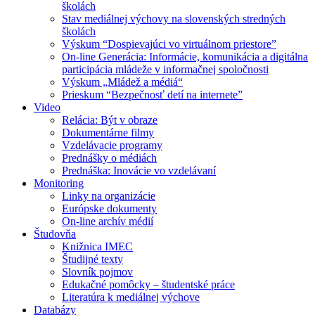
školách
Stav mediálnej výchovy na slovenských stredných
školách
Výskum “Dospievajúci vo virtuálnom priestore”
On-line Generácia: Informácie, komunikácia a digitálna
participácia mládeže v informačnej spoločnosti
Výskum „Mládež a médiá“
Prieskum “Bezpečnosť detí na internete”
Video
Relácia: Být v obraze
Dokumentárne filmy
Vzdelávacie programy
Prednášky o médiách
Prednáška: Inovácie vo vzdelávaní
Monitoring
Linky na organizácie
Európske dokumenty
On-line archív médií
Študovňa
Knižnica IMEC
Študijné texty
Slovník pojmov
Edukačné pomôcky – študentské práce
Literatúra k mediálnej výchove
Databázy