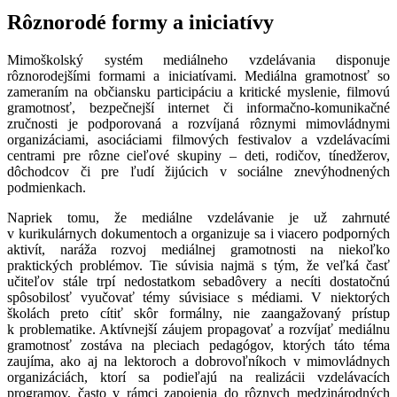
Rôznorodé formy a iniciatívy
Mimoškolský systém mediálneho vzdelávania disponuje
rôznorodejšími formami a iniciatívami. Mediálna gramotnosť so
zameraním na občiansku participáciu a kritické myslenie, filmovú
gramotnosť, bezpečnejší internet či informačno-komunikačné
zručnosti je podporovaná a rozvíjaná rôznymi mimovládnymi
organizáciami, asociáciami filmových festivalov a vzdelávacími
centrami pre rôzne cieľové skupiny – deti, rodičov, tínedžerov,
dôchodcov či pre ľudí žijúcich v sociálne znevýhodnených
podmienkach.
Napriek tomu, že mediálne vzdelávanie je už zahrnuté
v kurikulárnych dokumentoch a organizuje sa i viacero podporných
aktivít, naráža rozvoj mediálnej gramotnosti na niekoľko
praktických problémov. Tie súvisia najmä s tým, že veľká časť
učiteľov stále trpí nedostatkom sebadôvery a necíti dostatočnú
spôsobilosť vyučovať témy súvisiace s médiami. V niektorých
školách preto cítiť skôr formálny, nie zaangažovaný prístup
k problematike. Aktívnejší záujem propagovať a rozvíjať mediálnu
gramotnosť zostáva na pleciach pedagógov, ktorých táto téma
zaujíma, ako aj na lektoroch a dobrovoľníkoch v mimovládnych
organizáciách, ktorí sa podieľajú na realizácii vzdelávacích
programov, často v rámci zapojenia do rôznych medzinárodných