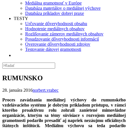
Mediálna gramotnosť v Európe
Databáza materiálov o mediálnej výchove
Databáza príkladov dobrej praxe
TESTY
Určovanie dôveryhodnosti obsahu
Hodnotenie mediálnych obsahov
Rozlišovanie zámerov mediálnych obsahov
Posudzovanie dôveryhodnosti informácií
Overovanie dôveryhodnosti zdrojov
Testovanie dátovej gramotnosti
RUMUNSKO
28. januára 2016
norbert.vrabec
Proces zavádzania mediálnej výchovy do rumunského
vzdelávacieho systému je dobrým príkladom prístupu, v rámci
ktorého proaktívnu rolu zohrali zanietené mimovládne
organizácie, ktorým sa témy súvisiace s rozvojom mediálnej
gramotnosti podarilo presadiť aj napriek nezáujmu oficiálnych
štátnych inštitúcií. Mediálnu výchovu sa teda podarilo