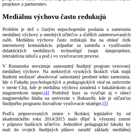
projektov a partnerstiev.
Mediálnu výchovu často redukujú
Problém je tiež s častým nepochopením poslania a zamerania
mediálnej výchovy u mnohých učiteľov a ďalších zainteresovaných
osôb. Mediálnu výchovu často redukujú iba na oblasť rizík
internetovej komunikácie, prípadne sa zamieňa s využívaním
didaktických mediálnych technológií (napr. dataprojektor,
interaktívna tabuľa a pod.) vo vyučovacom procese.
V Rumunsku neexistuje samostatný študijný program venovaný
mediálnej výchove. Na niektorých vysokých školách však majú
študenti možnosť absolvovať samostatný predmet tohto zamerania.
Ide o
Fakultu psychologických a pedagogických vied
na univerzite
v meste Cluj, kde je mediálna výchova zaradená v bakalárskom aj
magisterskom stupni.
[4]
Podobný kurz sa vyučuje aj v rámci
magisterského štúdia na univerzite v Bukurešti, kde je súčasťou
študijného programu Inovatívne vyučovacie stratégie.
[5]
Podľa pripravovaných zmien v školskej legislatíve by od
akademického roku 2014/2015 malo dôjsť k výraznej zmene
v príprave budúcich učiteľov. Jednotlivé pedagogické fakulty by
mali do svojich študijných plánov zaradiť základy mediálnej