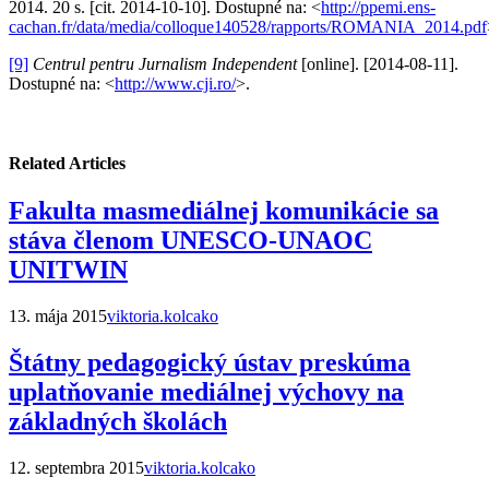
2014. 20 s. [cit. 2014-10-10]. Dostupné na: <
http://ppemi.ens-
cachan.fr/data/media/colloque140528/rapports/ROMANIA_2014.pdf
[9]
Centrul pentru Jurnalism Independent
[online]. [2014-08-11].
Dostupné na: <
http://www.cji.ro/
>.
Related Articles
Fakulta masmediálnej komunikácie sa
stáva členom UNESCO-UNAOC
UNITWIN
13. mája 2015
viktoria.kolcako
Štátny pedagogický ústav preskúma
uplatňovanie mediálnej výchovy na
základných školách
12. septembra 2015
viktoria.kolcako