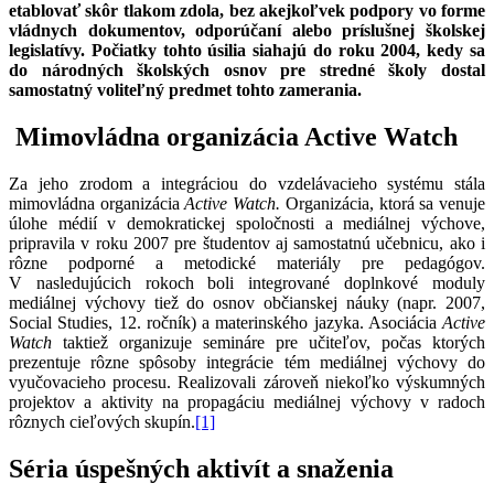
etablovať skôr tlakom zdola, bez akejkoľvek podpory vo forme
vládnych dokumentov, odporúčaní alebo príslušnej školskej
legislatívy. Počiatky tohto úsilia siahajú do roku 2004, kedy sa
do národných školských osnov pre stredné školy dostal
samostatný voliteľný predmet tohto zamerania.
Mimovládna organizácia Active Watch
Za jeho zrodom a integráciou do vzdelávacieho systému stála
mimovládna organizácia
Active Watch.
Organizácia, ktorá sa venuje
úlohe médií v demokratickej spoločnosti a mediálnej výchove,
pripravila v roku 2007 pre študentov aj samostatnú učebnicu, ako i
rôzne podporné a metodické materiály pre pedagógov.
V nasledujúcich rokoch boli integrované doplnkové moduly
mediálnej výchovy tiež do osnov občianskej náuky (napr. 2007,
Social Studies, 12. ročník) a materinského jazyka. Asociácia
Active
Watch
taktiež organizuje semináre pre učiteľov, počas ktorých
prezentuje rôzne spôsoby integrácie tém mediálnej výchovy do
vyučovacieho procesu. Realizovali zároveň niekoľko výskumných
projektov a aktivity na propagáciu mediálnej výchovy v radoch
rôznych cieľových skupín.
[1]
Séria úspešných aktivít a snaženia