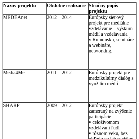
Názov projektu
Obdobie realizácie
Stručný popis
projektu
MEDEAnet
2012 – 2014
Európsky sieťový
projekt pre mediálne
vzdelávanie – výskum
médií a vzdelávania
v Rumunsku, semináre
a webináre,
networking.
Media4Me
2011 – 2012
Európsky projekt pre
medzikultúrny dialóg s
využitím médií.
SHARP
2009 – 2012
Európsky projekt
zameraný na zvýšenie
participácie
v celoživotnom
vzdelávaní ľudí
v rôznom veku, bez
ohľadu na ich sociálno-