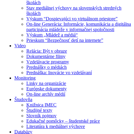
školách
Stav mediálnej výchovy na slovenských stredných
školách
Výskum “Dospievajúci vo virtuálnom priestore”
On-line Generácia: Informácie, komunikácia a digitálna
participácia mládeže v informačnej spoločnosti
Výskum „Mládež a médiá“
Prieskum “Bezpečnosť detí na internete”
Video
Relácia: Být v obraze
Dokumentárne filmy
Vzdelávacie programy
Prednášky o médiách
Prednáška: Inovácie vo vzdelávaní
Monitoring
Linky na organizácie
Európske dokumenty
On-line archív médií
Študovňa
Knižnica IMEC
Študijné texty
Slovník pojmov
Edukačné pomôcky – študentské práce
Literatúra k mediálnej výchove
Databázy