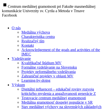
stop
Centrum mediálnej gramotnosti pri Fakulte masmediálnej
komunikácie Univerzity sv. Cyrila a Metoda v Trnave
Facebook
O nás
Mediálna výchova
Charakteristika centra
Realizačný tím
Kontakt
Acknowledgement of the goals and activities of the
IMEC
Vzdelávanie
Kvalifikačné štúdium MV
Formálne vzdelávanie na Slovensku
Projekty neformálneho vzdelávania
Zahraničné projekty v oblasti MV
Learning-by-doing
Výskum
Digitálni influenceri – edukačné roviny rozvoja
kritického myslenia a angažovanosti generácie Z
Testovacie centrum mediálnej gramotnosti
Mediálna gramotnosť dospelej populácie v SR
Stav mediálnej výchovy na slovenských základných