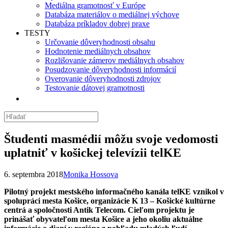
Mediálna gramotnosť v Európe
Databáza materiálov o mediálnej výchove
Databáza príkladov dobrej praxe
TESTY
Určovanie dôveryhodnosti obsahu
Hodnotenie mediálnych obsahov
Rozlišovanie zámerov mediálnych obsahov
Posudzovanie dôveryhodnosti informácií
Overovanie dôveryhodnosti zdrojov
Testovanie dátovej gramotnosti
Študenti masmédií môžu svoje vedomosti
uplatniť v košickej televízii telKE
6. septembra 2018
Monika Hossova
Pilotný projekt mestského informačného kanála telKE vznikol v
spolupráci mesta Košice, organizácie K 13 – Košické kultúrne
centrá a spoločnosti Antik Telecom. Cieľom projektu je
prinášať obyvateľom mesta Košice a jeho okoliu aktuálne