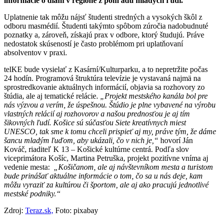
informácie o dianí v regióne z pohľadu mladých ľudí.
Uplatnenie tak môžu nájsť študenti stredných a vysokých škôl z
odboru masmédií. Študenti takýmto spôbom zúročia nadobudnuté
poznatky a, zároveň, získajú prax v odbore, ktorý študujú. Práve
nedostatok skúseností je často problémom pri uplatňovaní
absolventov v praxi.
telKE bude vysielať z Kasární/Kulturparku, a to nepretržite počas
24 hodín. Programová štruktúra televízie je vystavaná najmä na
sprostredkovanie aktuálnych informácií, objavia sa rozhovory zo
štúdia, ale aj tematické relácie.
„Projekt mestského kanála bol pre
nás výzvou a verím, že úspešnou. Štúdio je plne vybavené na výrobu
vlastných relácií aj rozhovorov a našou prednosťou je aj tím
šikovných ľudí. Košice sú súčasťou Siete kreatívnych miest
UNESCO, tak sme k tomu chceli prispieť aj my, práve tým, že dáme
šancu mladým ľuďom, aby ukázali, čo v nich je,“
hovorí Ján
Kováč, riaditeľ K 13 – Košické kultúrne centrá. Podľa slov
viceprimátora Košíc, Martina Petruška, projekt pozitívne vníma aj
vedenie mesta:
„Košičanom, ale aj návštevníkom mesta a turistom
bude prinášať aktuálne informácie o tom, čo sa u nás deje, kam
môžu vyraziť za kultúrou či športom, ale aj ako pracujú jednotlivé
mestské podniky.“
Zdroj:
Teraz.sk,
Foto: pixabay