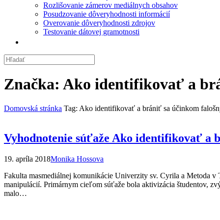
Rozlišovanie zámerov mediálnych obsahov
Posudzovanie dôveryhodnosti informácií
Overovanie dôveryhodnosti zdrojov
Testovanie dátovej gramotnosti
Značka:
Ako identifikovať a br
Domovská stránka
Tag: Ako identifikovať a brániť sa účinkom faloš
Vyhodnotenie súťaže Ako identifikovať a 
19. apríla 2018
Monika Hossova
Fakulta masmediálnej komunikácie Univerzity sv. Cyrila a Metoda v 
manipulácií. Primárnym cieľom súťaže bola aktivizácia študentov, zvý
malo…