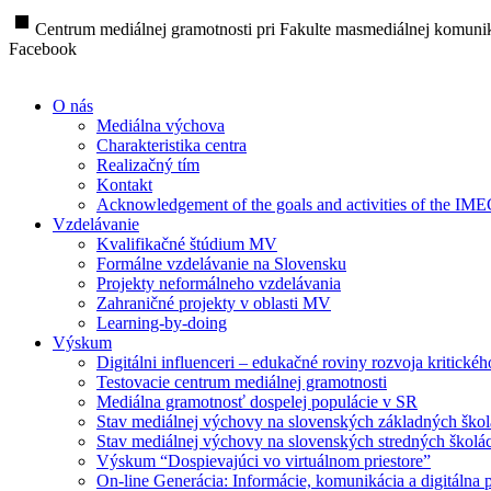
stop
Centrum mediálnej gramotnosti pri Fakulte masmediálnej komunik
Facebook
O nás
Mediálna výchova
Charakteristika centra
Realizačný tím
Kontakt
Acknowledgement of the goals and activities of the IM
Vzdelávanie
Kvalifikačné štúdium MV
Formálne vzdelávanie na Slovensku
Projekty neformálneho vzdelávania
Zahraničné projekty v oblasti MV
Learning-by-doing
Výskum
Digitálni influenceri – edukačné roviny rozvoja kritické
Testovacie centrum mediálnej gramotnosti
Mediálna gramotnosť dospelej populácie v SR
Stav mediálnej výchovy na slovenských základných ško
Stav mediálnej výchovy na slovenských stredných školá
Výskum “Dospievajúci vo virtuálnom priestore”
On-line Generácia: Informácie, komunikácia a digitálna p