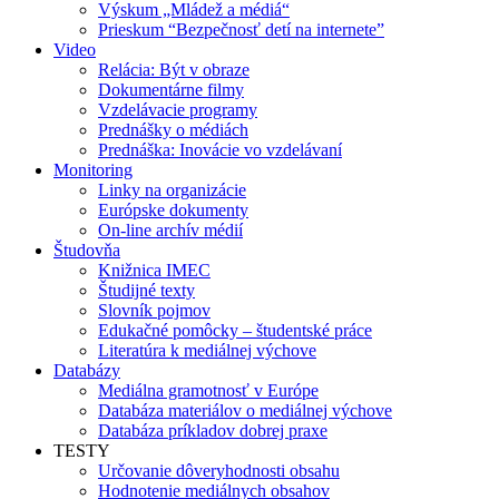
Výskum „Mládež a médiá“
Prieskum “Bezpečnosť detí na internete”
Video
Relácia: Být v obraze
Dokumentárne filmy
Vzdelávacie programy
Prednášky o médiách
Prednáška: Inovácie vo vzdelávaní
Monitoring
Linky na organizácie
Európske dokumenty
On-line archív médií
Študovňa
Knižnica IMEC
Študijné texty
Slovník pojmov
Edukačné pomôcky – študentské práce
Literatúra k mediálnej výchove
Databázy
Mediálna gramotnosť v Európe
Databáza materiálov o mediálnej výchove
Databáza príkladov dobrej praxe
TESTY
Určovanie dôveryhodnosti obsahu
Hodnotenie mediálnych obsahov