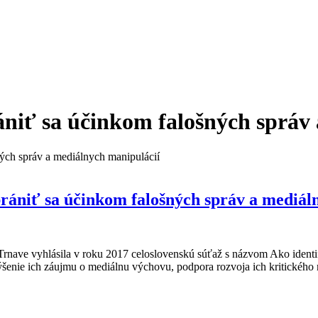
ániť sa účinkom falošných správ
ných správ a mediálnych manipulácií
brániť sa účinkom falošných správ a mediál
Trnave vyhlásila v roku 2017 celoslovenskú súťaž s názvom Ako identi
šenie ich záujmu o mediálnu výchovu, podpora rozvoja ich kritického my