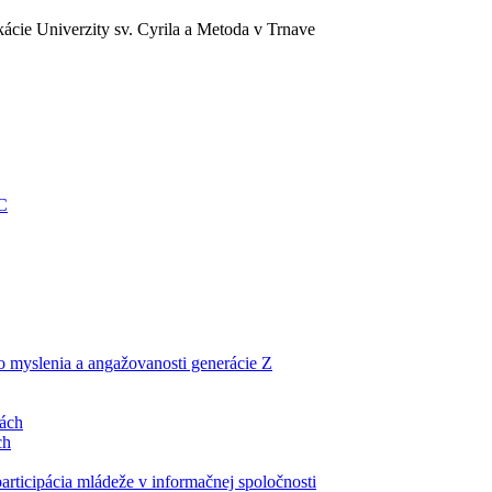
ácie Univerzity sv. Cyrila a Metoda v Trnave
EC
ho myslenia a angažovanosti generácie Z
lách
ch
articipácia mládeže v informačnej spoločnosti