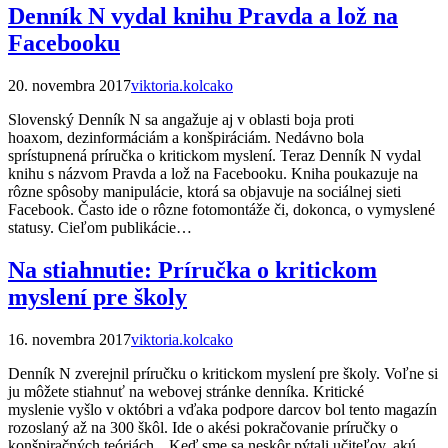
Denník N vydal knihu Pravda a lož na
Facebooku
20. novembra 2017
viktoria.kolcako
Slovenský Denník N sa angažuje aj v oblasti boja proti
hoaxom, dezinformáciám a konšpiráciám. Nedávno bola
sprístupnená príručka o kritickom myslení. Teraz Denník N vydal
knihu s názvom Pravda a lož na Facebooku. Kniha poukazuje na
rôzne spôsoby manipulácie, ktorá sa objavuje na sociálnej sieti
Facebook. Často ide o rôzne fotomontáže či, dokonca, o vymyslené
statusy. Cieľom publikácie…
Na stiahnutie: Príručka o kritickom
myslení pre školy
16. novembra 2017
viktoria.kolcako
Denník N zverejnil príručku o kritickom myslení pre školy. Voľne si
ju môžete stiahnuť na webovej stránke denníka. Kritické
myslenie vyšlo v októbri a vďaka podpore darcov bol tento magazín
rozoslaný až na 300 škôl. Ide o akési pokračovanie príručky o
konšpiračných teóriách. „Keď sme sa neskôr pýtali učiteľov, akú