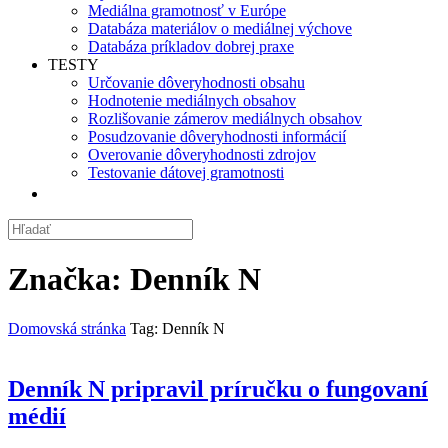
Mediálna gramotnosť v Európe
Databáza materiálov o mediálnej výchove
Databáza príkladov dobrej praxe
TESTY
Určovanie dôveryhodnosti obsahu
Hodnotenie mediálnych obsahov
Rozlišovanie zámerov mediálnych obsahov
Posudzovanie dôveryhodnosti informácií
Overovanie dôveryhodnosti zdrojov
Testovanie dátovej gramotnosti
Značka:
Denník N
Domovská stránka
Tag: Denník N
Denník N pripravil príručku o fungovaní
médií