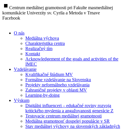
stop
Centrum mediálnej gramotnosti pri Fakulte masmediálnej
komunikácie Univerzity sv. Cyrila a Metoda v Trnave
Facebook
O nás
Mediálna výchova
Charakteristika centra
Realizačný tím
Kontakt
Acknowledgement of the goals and activities of the
IMEC
Vzdelávanie
Kvalifikačné štúdium MV
Formálne vzdelávanie na Slovensku
Projekty neformálneho vzdelávania
Zahraničné projekty v oblasti MV
Learning-by-doing
Výskum
Digitálni influenceri – edukačné roviny rozvoja
kritického myslenia a angažovanosti generácie Z
Testovacie centrum mediálnej gramotnosti
Mediálna gramotnosť dospelej populácie v SR
Stav mediálnej výchovy na slovenských základných