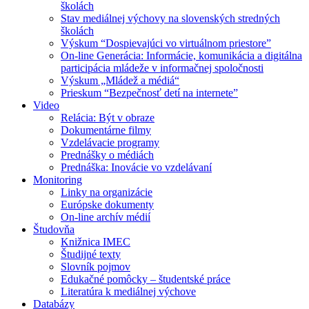
školách
Stav mediálnej výchovy na slovenských stredných
školách
Výskum “Dospievajúci vo virtuálnom priestore”
On-line Generácia: Informácie, komunikácia a digitálna
participácia mládeže v informačnej spoločnosti
Výskum „Mládež a médiá“
Prieskum “Bezpečnosť detí na internete”
Video
Relácia: Být v obraze
Dokumentárne filmy
Vzdelávacie programy
Prednášky o médiách
Prednáška: Inovácie vo vzdelávaní
Monitoring
Linky na organizácie
Európske dokumenty
On-line archív médií
Študovňa
Knižnica IMEC
Študijné texty
Slovník pojmov
Edukačné pomôcky – študentské práce
Literatúra k mediálnej výchove
Databázy