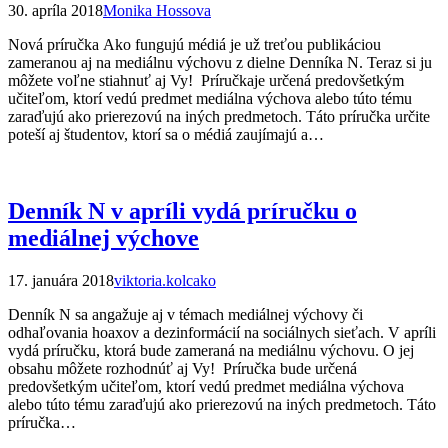
30. apríla 2018
Monika Hossova
Nová príručka Ako fungujú médiá je už treťou publikáciou
zameranou aj na mediálnu výchovu z dielne Denníka N. Teraz si ju
môžete voľne stiahnuť aj Vy! Príručkaje určená predovšetkým
učiteľom, ktorí vedú predmet mediálna výchova alebo túto tému
zaraďujú ako prierezovú na iných predmetoch. Táto príručka určite
poteší aj študentov, ktorí sa o médiá zaujímajú a…
Denník N v apríli vydá príručku o
mediálnej výchove
17. januára 2018
viktoria.kolcako
Denník N sa angažuje aj v témach mediálnej výchovy či
odhaľovania hoaxov a dezinformácií na sociálnych sieťach. V apríli
vydá príručku, ktorá bude zameraná na mediálnu výchovu. O jej
obsahu môžete rozhodnúť aj Vy! Príručka bude určená
predovšetkým učiteľom, ktorí vedú predmet mediálna výchova
alebo túto tému zaraďujú ako prierezovú na iných predmetoch. Táto
príručka…