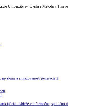
ácie Univerzity sv. Cyrila a Metoda v Trnave
EC
ho myslenia a angažovanosti generácie Z
lách
ch
articipácia mládeže v informačnej spoločnosti