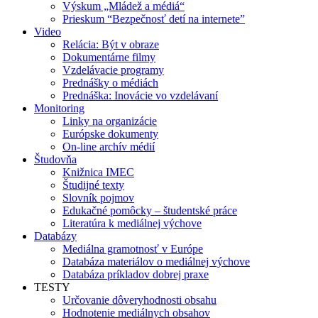
Výskum „Mládež a médiá“
Prieskum “Bezpečnosť detí na internete”
Video
Relácia: Být v obraze
Dokumentárne filmy
Vzdelávacie programy
Prednášky o médiách
Prednáška: Inovácie vo vzdelávaní
Monitoring
Linky na organizácie
Európske dokumenty
On-line archív médií
Študovňa
Knižnica IMEC
Študijné texty
Slovník pojmov
Edukačné pomôcky – študentské práce
Literatúra k mediálnej výchove
Databázy
Mediálna gramotnosť v Európe
Databáza materiálov o mediálnej výchove
Databáza príkladov dobrej praxe
TESTY
Určovanie dôveryhodnosti obsahu
Hodnotenie mediálnych obsahov