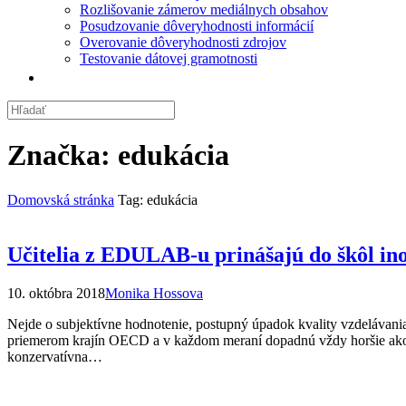
Rozlišovanie zámerov mediálnych obsahov
Posudzovanie dôveryhodnosti informácií
Overovanie dôveryhodnosti zdrojov
Testovanie dátovej gramotnosti
Značka:
edukácia
Domovská stránka
Tag: edukácia
Učitelia z EDULAB-u prinášajú do škôl in
10. októbra 2018
Monika Hossova
Nejde o subjektívne hodnotenie, postupný úpadok kvality vzdelávania
priemerom krajín OECD a v každom meraní dopadnú vždy horšie ako p
konzervatívna…