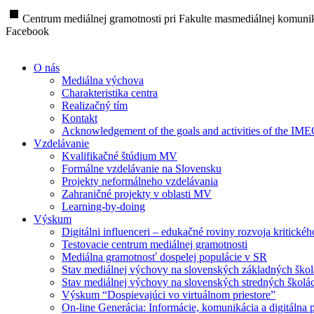
stop
Centrum mediálnej gramotnosti pri Fakulte masmediálnej komunik
Facebook
O nás
Mediálna výchova
Charakteristika centra
Realizačný tím
Kontakt
Acknowledgement of the goals and activities of the IM
Vzdelávanie
Kvalifikačné štúdium MV
Formálne vzdelávanie na Slovensku
Projekty neformálneho vzdelávania
Zahraničné projekty v oblasti MV
Learning-by-doing
Výskum
Digitálni influenceri – edukačné roviny rozvoja kritické
Testovacie centrum mediálnej gramotnosti
Mediálna gramotnosť dospelej populácie v SR
Stav mediálnej výchovy na slovenských základných ško
Stav mediálnej výchovy na slovenských stredných školá
Výskum “Dospievajúci vo virtuálnom priestore”
On-line Generácia: Informácie, komunikácia a digitálna p