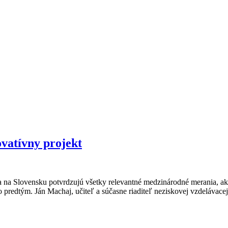
ovatívny projekt
 na Slovensku potvrdzujú všetky relevantné medzinárodné merania, ako
redtým. Ján Machaj, učiteľ a súčasne riaditeľ neziskovej vzdelávace