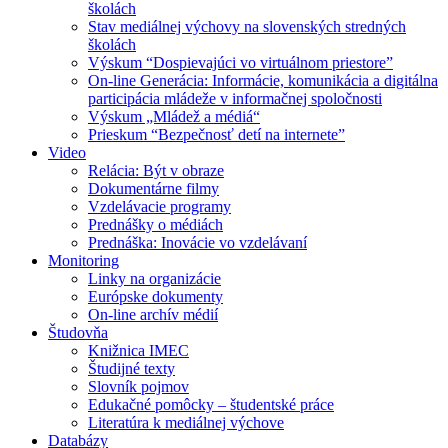
školách
Stav mediálnej výchovy na slovenských stredných
školách
Výskum “Dospievajúci vo virtuálnom priestore”
On-line Generácia: Informácie, komunikácia a digitálna
participácia mládeže v informačnej spoločnosti
Výskum „Mládež a médiá“
Prieskum “Bezpečnosť detí na internete”
Video
Relácia: Být v obraze
Dokumentárne filmy
Vzdelávacie programy
Prednášky o médiách
Prednáška: Inovácie vo vzdelávaní
Monitoring
Linky na organizácie
Európske dokumenty
On-line archív médií
Študovňa
Knižnica IMEC
Študijné texty
Slovník pojmov
Edukačné pomôcky – študentské práce
Literatúra k mediálnej výchove
Databázy