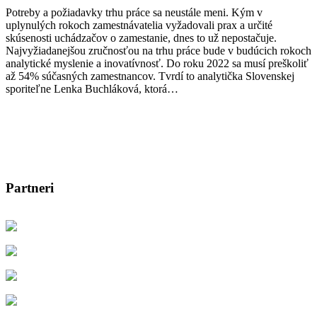
Potreby a požiadavky trhu práce sa neustále meni. Kým v
uplynulých rokoch zamestnávatelia vyžadovali prax a určité
skúsenosti uchádzačov o zamestanie, dnes to už nepostačuje.
Najvyžiadanejšou zručnosťou na trhu práce bude v budúcich rokoch
analytické myslenie a inovatívnosť. Do roku 2022 sa musí preškoliť
až 54% súčasných zamestnancov. Tvrdí to analytička Slovenskej
sporiteľne Lenka Buchláková, ktorá…
Partneri