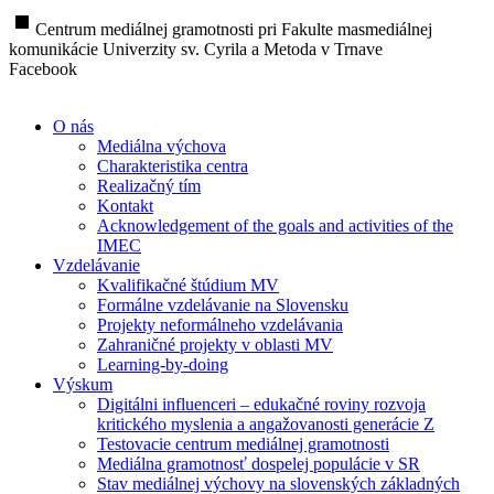
stop
Centrum mediálnej gramotnosti pri Fakulte masmediálnej
komunikácie Univerzity sv. Cyrila a Metoda v Trnave
Facebook
O nás
Mediálna výchova
Charakteristika centra
Realizačný tím
Kontakt
Acknowledgement of the goals and activities of the
IMEC
Vzdelávanie
Kvalifikačné štúdium MV
Formálne vzdelávanie na Slovensku
Projekty neformálneho vzdelávania
Zahraničné projekty v oblasti MV
Learning-by-doing
Výskum
Digitálni influenceri – edukačné roviny rozvoja
kritického myslenia a angažovanosti generácie Z
Testovacie centrum mediálnej gramotnosti
Mediálna gramotnosť dospelej populácie v SR
Stav mediálnej výchovy na slovenských základných