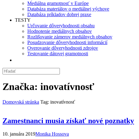
Mediálna gramotnosť v Európe
Databáza materiálov o mediálnej výchove
Databáza príkladov dobrej praxe
TESTY
Určovanie dôveryhodnosti obsahu
Hodnotenie mediálnych obsahov
Rozlišovanie zámerov mediálnych obsahov
Posudzovanie dôveryhodnosti informácií
Overovanie dôveryhodnosti zdrojov
Testovanie dátovej gramotnosti
Značka:
inovatívnosť
Domovská stránka
Tag: inovatívnosť
Zamestnanci musia získať nové poznatky
10. januára 2019
Monika Hossova