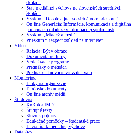
školách
Stav mediálnej výchovy na slovenských stredných
školách
Výskum “Dospievajúci vo virtuálnom priestore”
On-line Generácia: Informácie, komunikácia a digitálna
participácia mládeže v informačnej spoločnosti
Výskum „Mládež a médiá“
Prieskum “Bezpečnosť detí na internete”
Video
Relácia: Být v obraze
Dokumentárne filmy
Vzdelávacie programy
Prednášky o médiách
Prednáška: Inovácie vo vzdelávaní
Monitoring
Linky na organizácie
Európske dokumenty
On-line archív médií
Študovňa
Knižnica IMEC
Študijné texty
Slovník pojmov
Edukačné pomôcky – študentské práce
Literatúra k mediálnej výchove
Databázy