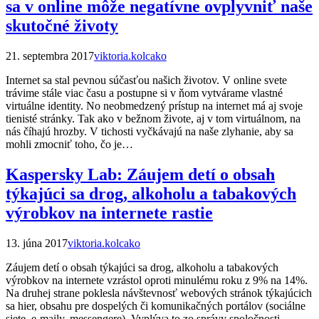
sa v online môže negatívne ovplyvniť naše
skutočné životy
21. septembra 2017
viktoria.kolcako
Internet sa stal pevnou súčasťou našich životov. V online svete
trávime stále viac času a postupne si v ňom vytvárame vlastné
virtuálne identity. No neobmedzený prístup na internet má aj svoje
tienisté stránky. Tak ako v bežnom živote, aj v tom virtuálnom, na
nás číhajú hrozby. V tichosti vyčkávajú na naše zlyhanie, aby sa
mohli zmocniť toho, čo je…
Kaspersky Lab: Záujem detí o obsah
týkajúci sa drog, alkoholu a tabakových
výrobkov na internete rastie
13. júna 2017
viktoria.kolcako
Záujem detí o obsah týkajúci sa drog, alkoholu a tabakových
výrobkov na internete vzrástol oproti minulému roku z 9% na 14%.
Na druhej strane poklesla návštevnosť webových stránok týkajúcich
sa hier, obsahu pre dospelých či komunikačných portálov (sociálne
siete, e-maily, messengere). Vyplýva to zo správy spoločnosti