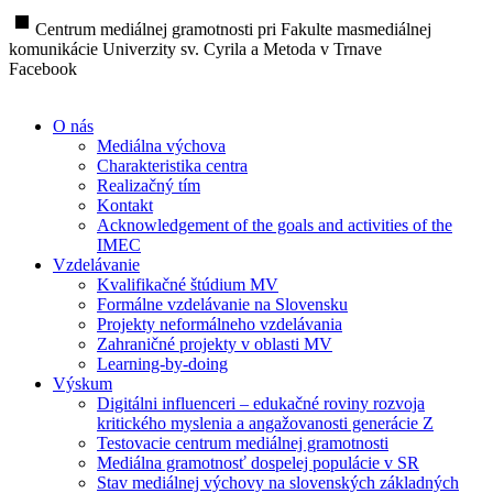
stop
Centrum mediálnej gramotnosti pri Fakulte masmediálnej
komunikácie Univerzity sv. Cyrila a Metoda v Trnave
Facebook
O nás
Mediálna výchova
Charakteristika centra
Realizačný tím
Kontakt
Acknowledgement of the goals and activities of the
IMEC
Vzdelávanie
Kvalifikačné štúdium MV
Formálne vzdelávanie na Slovensku
Projekty neformálneho vzdelávania
Zahraničné projekty v oblasti MV
Learning-by-doing
Výskum
Digitálni influenceri – edukačné roviny rozvoja
kritického myslenia a angažovanosti generácie Z
Testovacie centrum mediálnej gramotnosti
Mediálna gramotnosť dospelej populácie v SR
Stav mediálnej výchovy na slovenských základných