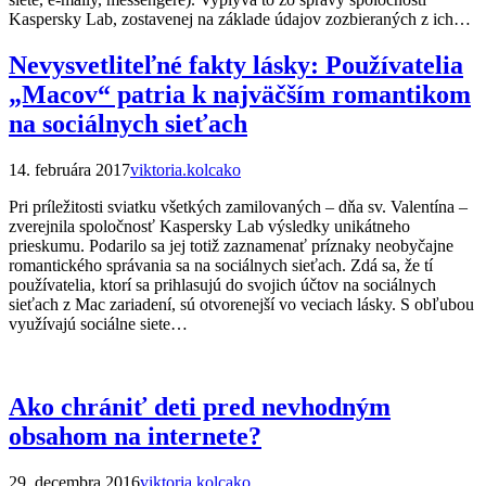
Kaspersky Lab, zostavenej na základe údajov zozbieraných z ich…
Nevysvetliteľné fakty lásky: Používatelia
„Macov“ patria k najväčším romantikom
na sociálnych sieťach
14. februára 2017
viktoria.kolcako
Pri príležitosti sviatku všetkých zamilovaných – dňa sv. Valentína –
zverejnila spoločnosť Kaspersky Lab výsledky unikátneho
prieskumu. Podarilo sa jej totiž zaznamenať príznaky neobyčajne
romantického správania sa na sociálnych sieťach. Zdá sa, že tí
používatelia, ktorí sa prihlasujú do svojich účtov na sociálnych
sieťach z Mac zariadení, sú otvorenejší vo veciach lásky. S obľubou
využívajú sociálne siete…
Ako chrániť deti pred nevhodným
obsahom na internete?
29. decembra 2016
viktoria.kolcako