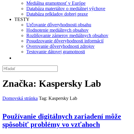
Mediálna gramotnosť v Európe
Databáza materiálov o mediálnej výchove
Databáza príkladov dobrej praxe
TESTY
Určovanie dôveryhodnosti obsahu
Hodnotenie mediálnych obsahov
Rozlišovanie zámerov mediálnych obsahov
Posudzovanie dôveryhodnosti informácií
Overovanie dôveryhodnosti zdrojov
Testovanie dátovej gramotnosti
Značka:
Kaspersky Lab
Domovská stránka
Tag: Kaspersky Lab
Používanie digitálnych zariadení môže
spôsobiť problémy vo vzťahoch