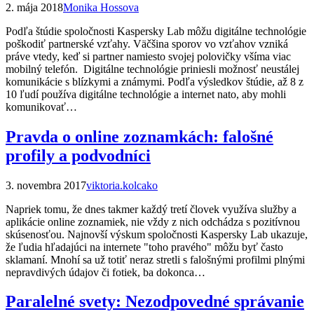
2. mája 2018
Monika Hossova
Podľa štúdie spoločnosti Kaspersky Lab môžu digitálne technológie
poškodiť partnerské vzťahy. Väčšina sporov vo vzťahov vzniká
práve vtedy, keď si partner namiesto svojej polovičky všíma viac
mobilný telefón. Digitálne technológie priniesli možnosť neustálej
komunikácie s blízkymi a známymi. Podľa výsledkov štúdie, až 8 z
10 ľudí používa digitálne technológie a internet nato, aby mohli
komunikovať…
Pravda o online zoznamkách: falošné
profily a podvodníci
3. novembra 2017
viktoria.kolcako
Napriek tomu, že dnes takmer každý tretí človek využíva služby a
aplikácie online zoznamiek, nie vždy z nich odchádza s pozitívnou
skúsenosťou. Najnovší výskum spoločnosti Kaspersky Lab ukazuje,
že ľudia hľadajúci na internete "toho pravého" môžu byť často
sklamaní. Mnohí sa už totiť neraz stretli s falošnými profilmi plnými
nepravdivých údajov či fotiek, ba dokonca…
Paralelné svety: Nezodpovedné správanie