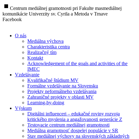
stop
Centrum mediálnej gramotnosti pri Fakulte masmediálnej
komunikácie Univerzity sv. Cyrila a Metoda v Trnave
Facebook
O nás
Mediálna výchova
Charakteristika centra
Realizačný tím
Kontakt
Acknowledgement of the goals and activities of the
IMEC
Vzdelávanie
Kvalifikačné štúdium MV
Formálne vzdelávanie na Slovensku
Projekty neformálneho vzdelávania
Zahraničné projekty v oblasti MV
Learning-by-doing
Výskum
Digitálni influenceri – edukačné roviny rozvoja
kritického myslenia a angažovanosti generácie Z
Testovacie centrum mediálnej gramotnosti
Mediálna gramotnosť dospelej populácie v SR
Stav mediálnej výchovy na slovenských základných