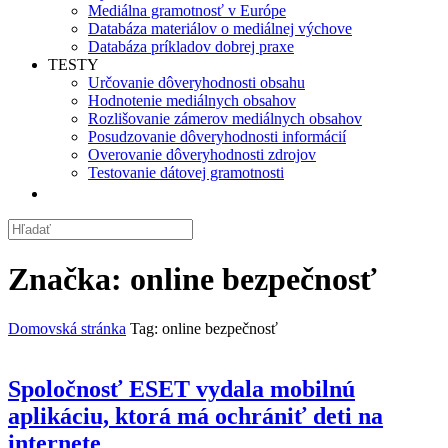
Mediálna gramotnosť v Európe
Databáza materiálov o mediálnej výchove
Databáza príkladov dobrej praxe
TESTY
Určovanie dôveryhodnosti obsahu
Hodnotenie mediálnych obsahov
Rozlišovanie zámerov mediálnych obsahov
Posudzovanie dôveryhodnosti informácií
Overovanie dôveryhodnosti zdrojov
Testovanie dátovej gramotnosti
Značka:
online bezpečnosť
Domovská stránka
Tag: online bezpečnosť
Spoločnosť ESET vydala mobilnú
aplikáciu, ktorá má ochrániť deti na
internete