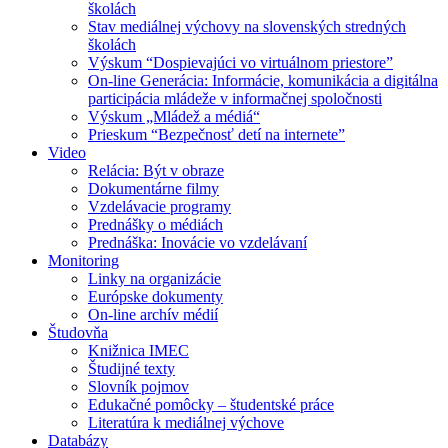
školách
Stav mediálnej výchovy na slovenských stredných
školách
Výskum “Dospievajúci vo virtuálnom priestore”
On-line Generácia: Informácie, komunikácia a digitálna
participácia mládeže v informačnej spoločnosti
Výskum „Mládež a médiá“
Prieskum “Bezpečnosť detí na internete”
Video
Relácia: Být v obraze
Dokumentárne filmy
Vzdelávacie programy
Prednášky o médiách
Prednáška: Inovácie vo vzdelávaní
Monitoring
Linky na organizácie
Európske dokumenty
On-line archív médií
Študovňa
Knižnica IMEC
Študijné texty
Slovník pojmov
Edukačné pomôcky – študentské práce
Literatúra k mediálnej výchove
Databázy