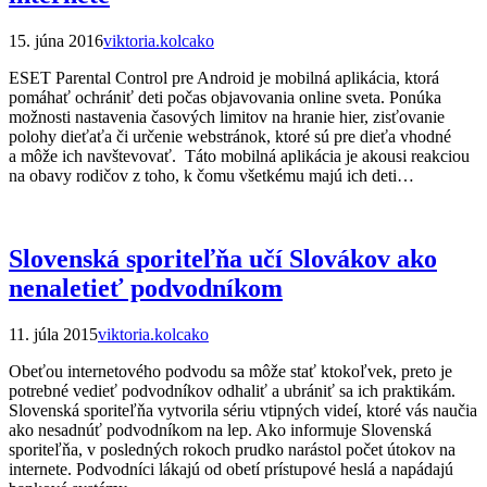
15. júna 2016
viktoria.kolcako
ESET Parental Control pre Android je mobilná aplikácia, ktorá
pomáhať ochrániť deti počas objavovania online sveta. Ponúka
možnosti nastavenia časových limitov na hranie hier, zisťovanie
polohy dieťaťa či určenie webstránok, ktoré sú pre dieťa vhodné
a môže ich navštevovať. Táto mobilná aplikácia je akousi reakciou
na obavy rodičov z toho, k čomu všetkému majú ich deti…
Slovenská sporiteľňa učí Slovákov ako
nenaletieť podvodníkom
11. júla 2015
viktoria.kolcako
Obeťou internetového podvodu sa môže stať ktokoľvek, preto je
potrebné vedieť podvodníkov odhaliť a ubrániť sa ich praktikám.
Slovenská sporiteľňa vytvorila sériu vtipných videí, ktoré vás naučia
ako nesadnúť podvodníkom na lep. Ako informuje Slovenská
sporiteľňa, v posledných rokoch prudko narástol počet útokov na
internete. Podvodníci lákajú od obetí prístupové heslá a napádajú