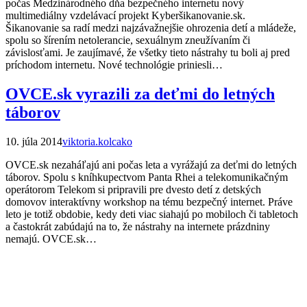
počas Medzinárodného dňa bezpečného internetu nový
multimediálny vzdelávací projekt Kyberšikanovanie.sk.
Šikanovanie sa radí medzi najzávažnejšie ohrozenia detí a mládeže,
spolu so šírením netolerancie, sexuálnym zneužívaním či
závislosťami. Je zaujímavé, že všetky tieto nástrahy tu boli aj pred
príchodom internetu. Nové technológie priniesli…
OVCE.sk vyrazili za deťmi do letných
táborov
10. júla 2014
viktoria.kolcako
OVCE.sk nezaháľajú ani počas leta a vyrážajú za deťmi do letných
táborov. Spolu s kníhkupectvom Panta Rhei a telekomunikačným
operátorom Telekom si pripravili pre dvesto detí z detských
domovov interaktívny workshop na tému bezpečný internet. Práve
leto je totiž obdobie, kedy deti viac siahajú po mobiloch či tabletoch
a častokrát zabúdajú na to, že nástrahy na internete prázdniny
nemajú. OVCE.sk…