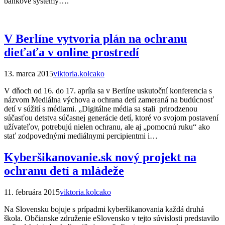
bankové systémy….
V Berlíne vytvoria plán na ochranu
dieťaťa v online prostredí
13. marca 2015
viktoria.kolcako
V dňoch od 16. do 17. apríla sa v Berlíne uskutoční konferencia s
názvom Mediálna výchova a ochrana detí zameraná na budúcnosť
detí v súžití s médiami. „Digitálne média sa stali prirodzenou
súčasťou detstva súčasnej generácie detí, ktoré vo svojom postavení
užívateľov, potrebujú nielen ochranu, ale aj „pomocnú ruku“ ako
stať zodpovednými mediálnymi percipientmi i…
Kyberšikanovanie.sk nový projekt na
ochranu detí a mládeže
11. februára 2015
viktoria.kolcako
Na Slovensku bojuje s prípadmi kyberšikanovania každá druhá
škola. Občianske združenie eSlovensko v tejto súvislosti predstavilo