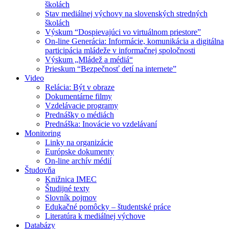
školách
Stav mediálnej výchovy na slovenských stredných
školách
Výskum “Dospievajúci vo virtuálnom priestore”
On-line Generácia: Informácie, komunikácia a digitálna
participácia mládeže v informačnej spoločnosti
Výskum „Mládež a médiá“
Prieskum “Bezpečnosť detí na internete”
Video
Relácia: Být v obraze
Dokumentárne filmy
Vzdelávacie programy
Prednášky o médiách
Prednáška: Inovácie vo vzdelávaní
Monitoring
Linky na organizácie
Európske dokumenty
On-line archív médií
Študovňa
Knižnica IMEC
Študijné texty
Slovník pojmov
Edukačné pomôcky – študentské práce
Literatúra k mediálnej výchove
Databázy