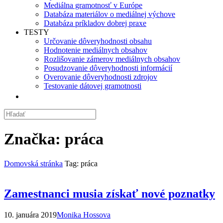
Mediálna gramotnosť v Európe
Databáza materiálov o mediálnej výchove
Databáza príkladov dobrej praxe
TESTY
Určovanie dôveryhodnosti obsahu
Hodnotenie mediálnych obsahov
Rozlišovanie zámerov mediálnych obsahov
Posudzovanie dôveryhodnosti informácií
Overovanie dôveryhodnosti zdrojov
Testovanie dátovej gramotnosti
Značka:
práca
Domovská stránka
Tag: práca
Zamestnanci musia získať nové poznatky
10. januára 2019
Monika Hossova