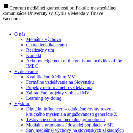
stop
Centrum mediálnej gramotnosti pri Fakulte masmediálnej
komunikácie Univerzity sv. Cyrila a Metoda v Trnave
Facebook
O nás
Mediálna výchova
Charakteristika centra
Realizačný tím
Kontakt
Acknowledgement of the goals and activities of the
IMEC
Vzdelávanie
Kvalifikačné štúdium MV
Formálne vzdelávanie na Slovensku
Projekty neformálneho vzdelávania
Zahraničné projekty v oblasti MV
Learning-by-doing
Výskum
Digitálni influenceri – edukačné roviny rozvoja
kritického myslenia a angažovanosti generácie Z
Testovacie centrum mediálnej gramotnosti
Mediálna gramotnosť dospelej populácie v SR
Stav mediálnej výchovy na slovenských základných