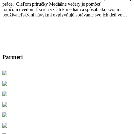
práce. Cieľom príručky Mediálne večery je pomôcť
rodičom uvedomiť si ich vzťah k médiam a spôsob ako svojimi
použivateľskými návykmi ovplyvňujú správanie svojich detí vo…
Partneri