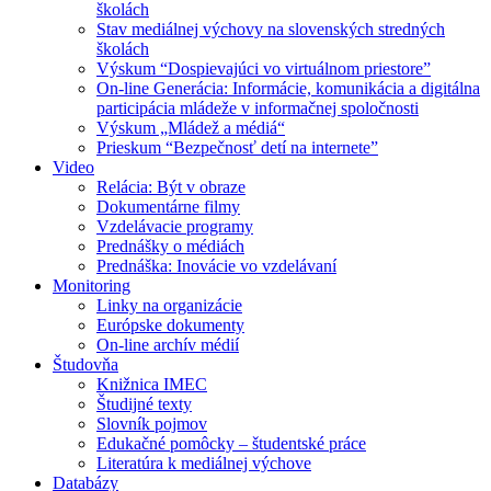
školách
Stav mediálnej výchovy na slovenských stredných
školách
Výskum “Dospievajúci vo virtuálnom priestore”
On-line Generácia: Informácie, komunikácia a digitálna
participácia mládeže v informačnej spoločnosti
Výskum „Mládež a médiá“
Prieskum “Bezpečnosť detí na internete”
Video
Relácia: Být v obraze
Dokumentárne filmy
Vzdelávacie programy
Prednášky o médiách
Prednáška: Inovácie vo vzdelávaní
Monitoring
Linky na organizácie
Európske dokumenty
On-line archív médií
Študovňa
Knižnica IMEC
Študijné texty
Slovník pojmov
Edukačné pomôcky – študentské práce
Literatúra k mediálnej výchove
Databázy