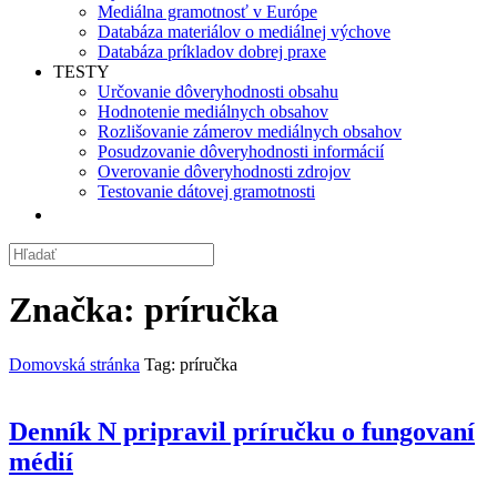
Mediálna gramotnosť v Európe
Databáza materiálov o mediálnej výchove
Databáza príkladov dobrej praxe
TESTY
Určovanie dôveryhodnosti obsahu
Hodnotenie mediálnych obsahov
Rozlišovanie zámerov mediálnych obsahov
Posudzovanie dôveryhodnosti informácií
Overovanie dôveryhodnosti zdrojov
Testovanie dátovej gramotnosti
Značka:
príručka
Domovská stránka
Tag: príručka
Denník N pripravil príručku o fungovaní
médií