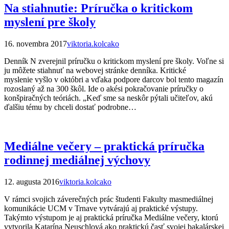
Na stiahnutie: Príručka o kritickom
myslení pre školy
16. novembra 2017
viktoria.kolcako
Denník N zverejnil príručku o kritickom myslení pre školy. Voľne si
ju môžete stiahnuť na webovej stránke denníka. Kritické
myslenie vyšlo v októbri a vďaka podpore darcov bol tento magazín
rozoslaný až na 300 škôl. Ide o akési pokračovanie príručky o
konšpiračných teóriách. „Keď sme sa neskôr pýtali učiteľov, akú
ďalšiu tému by chceli dostať podrobne…
Mediálne večery – praktická príručka
rodinnej mediálnej výchovy
12. augusta 2016
viktoria.kolcako
V rámci svojich záverečných prác študenti Fakulty masmediálnej
komunikácie UCM v Trnave vytvárajú aj praktické výstupy.
Takýmto výstupom je aj praktická príručka Mediálne večery, ktorú
vytvorila Katarína Neuschlová ako praktickú časť svojej bakalárskej