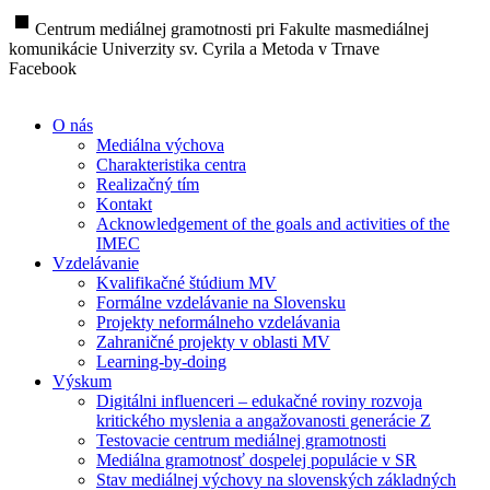
stop
Centrum mediálnej gramotnosti pri Fakulte masmediálnej
komunikácie Univerzity sv. Cyrila a Metoda v Trnave
Facebook
O nás
Mediálna výchova
Charakteristika centra
Realizačný tím
Kontakt
Acknowledgement of the goals and activities of the
IMEC
Vzdelávanie
Kvalifikačné štúdium MV
Formálne vzdelávanie na Slovensku
Projekty neformálneho vzdelávania
Zahraničné projekty v oblasti MV
Learning-by-doing
Výskum
Digitálni influenceri – edukačné roviny rozvoja
kritického myslenia a angažovanosti generácie Z
Testovacie centrum mediálnej gramotnosti
Mediálna gramotnosť dospelej populácie v SR
Stav mediálnej výchovy na slovenských základných