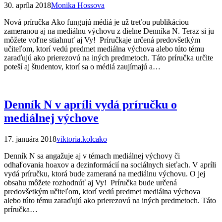
30. apríla 2018
Monika Hossova
Nová príručka Ako fungujú médiá je už treťou publikáciou
zameranou aj na mediálnu výchovu z dielne Denníka N. Teraz si ju
môžete voľne stiahnuť aj Vy! Príručkaje určená predovšetkým
učiteľom, ktorí vedú predmet mediálna výchova alebo túto tému
zaraďujú ako prierezovú na iných predmetoch. Táto príručka určite
poteší aj študentov, ktorí sa o médiá zaujímajú a…
Denník N v apríli vydá príručku o
mediálnej výchove
17. januára 2018
viktoria.kolcako
Denník N sa angažuje aj v témach mediálnej výchovy či
odhaľovania hoaxov a dezinformácií na sociálnych sieťach. V apríli
vydá príručku, ktorá bude zameraná na mediálnu výchovu. O jej
obsahu môžete rozhodnúť aj Vy! Príručka bude určená
predovšetkým učiteľom, ktorí vedú predmet mediálna výchova
alebo túto tému zaraďujú ako prierezovú na iných predmetoch. Táto
príručka…