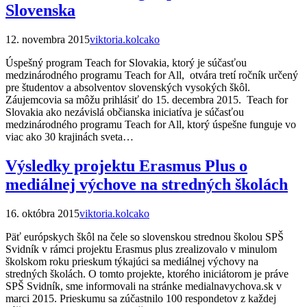
Slovenska
12. novembra 2015
viktoria.kolcako
Úspešný program Teach for Slovakia, ktorý je súčasťou
medzinárodného programu Teach for All, otvára tretí ročník určený
pre študentov a absolventov slovenských vysokých škôl.
Záujemcovia sa môžu prihlásiť do 15. decembra 2015. Teach for
Slovakia ako nezávislá občianska iniciatíva je súčasťou
medzinárodného programu Teach for All, ktorý úspešne funguje vo
viac ako 30 krajinách sveta…
Výsledky projektu Erasmus Plus o
mediálnej výchove na stredných školách
16. októbra 2015
viktoria.kolcako
Päť európskych škôl na čele so slovenskou strednou školou SPŠ
Svidník v rámci projektu Erasmus plus zrealizovalo v minulom
školskom roku prieskum týkajúci sa mediálnej výchovy na
stredných školách. O tomto projekte, ktorého iniciátorom je práve
SPŠ Svidník, sme informovali na stránke medialnavychova.sk v
marci 2015. Prieskumu sa zúčastnilo 100 respondetov z každej