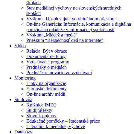
školách
Stav mediálnej výchovy na slovenských stredných
školách
Výskum “Dospievajúci vo virtuálnom priestore”
On-line Generácia: Informácie, komunikácia a digitálna
participácia mládeže v informačnej spoločnosti
Výskum „Mládež a médiá“
Prieskum “Bezpečnosť detí na internete”
Video
Relácia: Být v obraze
Dokumentárne filmy
Vzdelávacie programy
Prednášky o médiách
Prednáška: Inovácie vo vzdelávaní
Monitoring
Linky na organizácie
Európske dokumenty
On-line archív médií
Študovňa
Knižnica IMEC
Študijné texty
Slovník pojmov
Edukačné pomôcky – študentské práce
Literatúra k mediálnej výchove
Databázy