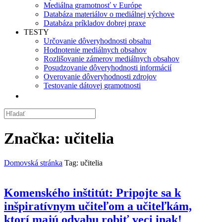
Mediálna gramotnosť v Európe
Databáza materiálov o mediálnej výchove
Databáza príkladov dobrej praxe
TESTY
Určovanie dôveryhodnosti obsahu
Hodnotenie mediálnych obsahov
Rozlišovanie zámerov mediálnych obsahov
Posudzovanie dôveryhodnosti informácií
Overovanie dôveryhodnosti zdrojov
Testovanie dátovej gramotnosti
Značka:
učitelia
Domovská stránka
Tag: učitelia
Komenského inštitút: Pripojte sa k
inšpiratívnym učiteľom a učiteľkám,
ktorí majú odvahu robiť veci inak!