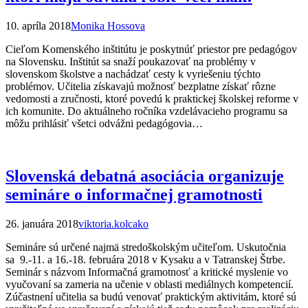
10. apríla 2018
Monika Hossova
Cieľom Komenského inštitútu je poskytnúť priestor pre pedagógov
na Slovensku. Inštitút sa snaží poukazovať na problémy v
slovenskom školstve a nachádzať cesty k vyriešeniu týchto
problémov. Učitelia získavajú možnosť bezplatne získať rôzne
vedomosti a zručnosti, ktoré povedú k praktickej školskej reforme v
ich komunite. Do aktuálneho ročníka vzdelávacieho programu sa
môžu prihlásiť všetci odvážni pedagógovia…
Slovenská debatná asociácia organizuje
semináre o informačnej gramotnosti
26. januára 2018
viktoria.kolcako
Semináre sú určené najmä stredoškolským učiteľom. Uskutočnia
sa 9.-11. a 16.-18. februára 2018 v Kysaku a v Tatranskej Štrbe.
Seminár s názvom Informačná gramotnosť a kritické myslenie vo
vyučovaní sa zameria na učenie v oblasti mediálnych kompetencií.
Zúčastnení učitelia sa budú venovať praktickým aktivitám, ktoré sú