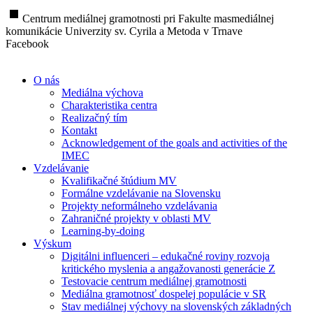
stop
Centrum mediálnej gramotnosti pri Fakulte masmediálnej
komunikácie Univerzity sv. Cyrila a Metoda v Trnave
Facebook
O nás
Mediálna výchova
Charakteristika centra
Realizačný tím
Kontakt
Acknowledgement of the goals and activities of the
IMEC
Vzdelávanie
Kvalifikačné štúdium MV
Formálne vzdelávanie na Slovensku
Projekty neformálneho vzdelávania
Zahraničné projekty v oblasti MV
Learning-by-doing
Výskum
Digitálni influenceri – edukačné roviny rozvoja
kritického myslenia a angažovanosti generácie Z
Testovacie centrum mediálnej gramotnosti
Mediálna gramotnosť dospelej populácie v SR
Stav mediálnej výchovy na slovenských základných