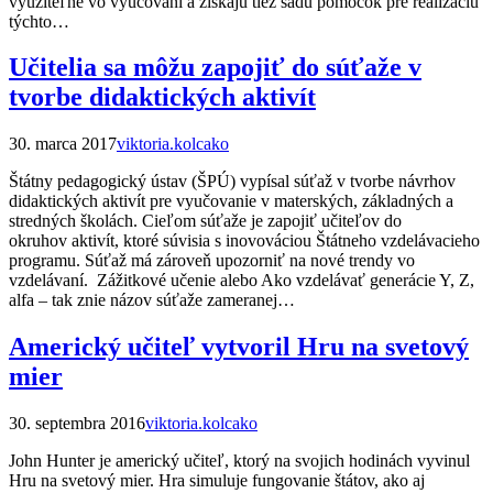
využiteľné vo vyučovaní a získajú tiež sadu pomôcok pre realizáciu
týchto…
Učitelia sa môžu zapojiť do súťaže v
tvorbe didaktických aktivít
30. marca 2017
viktoria.kolcako
Štátny pedagogický ústav (ŠPÚ) vypísal súťaž v tvorbe návrhov
didaktických aktivít pre vyučovanie v materských, základných a
stredných školách. Cieľom súťaže je zapojiť učiteľov do
okruhov aktivít, ktoré súvisia s inovováciou Štátneho vzdelávacieho
programu. Súťaž má zároveň upozorniť na nové trendy vo
vzdelávaní. Zážitkové učenie alebo Ako vzdelávať generácie Y, Z,
alfa – tak znie názov súťaže zameranej…
Americký učiteľ vytvoril Hru na svetový
mier
30. septembra 2016
viktoria.kolcako
John Hunter je americký učiteľ, ktorý na svojich hodinách vyvinul
Hru na svetový mier. Hra simuluje fungovanie štátov, ako aj