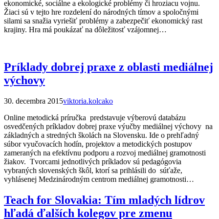
ekonomické, sociálne a ekologické problémy či hroziacu vojnu.
Žiaci sú v tejto hre rozdelení do národných tímov a spoločnými
silami sa snažia vyriešiť problémy a zabezpečiť ekonomický rast
krajiny. Hra má poukázať na dôležitosť vzájomnej…
Príklady dobrej praxe z oblasti mediálnej
výchovy
30. decembra 2015
viktoria.kolcako
Online metodická príručka predstavuje výberovú databázu
osvedčených príkladov dobrej praxe výučby mediálnej výchovy na
základných a stredných školách na Slovensku. Ide o prehľadný
súbor vyučovacích hodín, projektov a metodických postupov
zameraných na efektívnu podporu a rozvoj mediálnej gramotnosti
žiakov. Tvorcami jednotlivých príkladov sú pedagógovia
vybraných slovenských škôl, ktorí sa prihlásili do súťaže,
vyhlásenej Medzinárodným centrom mediálnej gramotnosti…
Teach for Slovakia: Tím mladých lídrov
hľadá ďalších kolegov pre zmenu