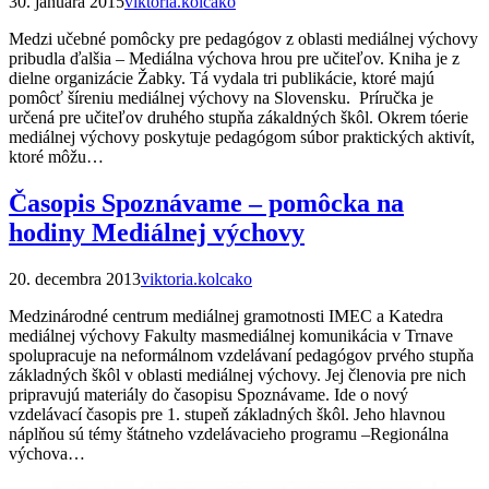
30. januára 2015
viktoria.kolcako
Medzi učebné pomôcky pre pedagógov z oblasti mediálnej výchovy
pribudla ďalšia – Mediálna výchova hrou pre učiteľov. Kniha je z
dielne organizácie Žabky. Tá vydala tri publikácie, ktoré majú
pomôcť šíreniu mediálnej výchovy na Slovensku. Príručka je
určená pre učiteľov druhého stupňa zákaldných škôl. Okrem tóerie
mediálnej výchovy poskytuje pedagógom súbor praktických aktivít,
ktoré môžu…
Časopis Spoznávame – pomôcka na
hodiny Mediálnej výchovy
20. decembra 2013
viktoria.kolcako
Medzinárodné centrum mediálnej gramotnosti IMEC a Katedra
mediálnej výchovy Fakulty masmediálnej komunikácia v Trnave
spolupracuje na neformálnom vzdelávaní pedagógov prvého stupňa
základných škôl v oblasti mediálnej výchovy. Jej členovia pre nich
pripravujú materiály do časopisu Spoznávame. Ide o nový
vzdelávací časopis pre 1. stupeň základných škôl. Jeho hlavnou
náplňou sú témy štátneho vzdelávacieho programu –Regionálna
výchova…