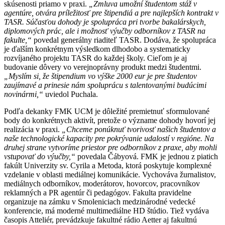
skúsenosti priamo v praxi.
„
Zmluva umožní študentom stáž v
agentúre, otvára príležitosť pre štipendiá a pre najlepších kontrakt v
TASR. Súčasťou dohody je spolupráca pri tvorbe bakalárskych,
diplomových prác, ale i možnosť výučby odborníkov z TASR na
fakulte,“
povedal generálny riaditeľ TASR. Dodáva, že spolupráca
je ďalším konkrétnym výsledkom dlhodobo a systematicky
rozvíjaného projektu TASR do každej školy. Cieľom je aj
budovanie dôvery vo verejnoprávny produkt medzi študentmi.
„
Myslím si, že štipendium vo výške 2000 eur je pre študentov
zaujímavé a prinesie nám spoluprácu s talentovanými budúcimi
novinármi,“
uviedol Puchala.
Podľa dekanky FMK UCM je dôležité premietnuť sformulované
body do konkrétnych aktivít, pretože o význame dohody hovorí jej
realizácia v praxi.
„Chceme ponúknuť tvorivosť našich študentov a
naše technologické kapacity pre pokrývanie udalostí v regióne. Na
druhej strane vytvoríme priestor pre odborníkov z praxe, aby mohli
vstupovať do výučby,“
povedala Čábyová. FMK je jednou z piatich
fakúlt Univerzity sv. Cyrila a Metoda, ktorá poskytuje komplexné
vzdelanie v oblasti mediálnej komunikácie. Vychováva žurnalistov,
mediálnych odborníkov, moderátorov, hovorcov, pracovníkov
reklamných a PR agentúr či pedagógov. Fakulta pravidelne
organizuje na zámku v Smoleniciach medzinárodné vedecké
konferencie, má moderné multimediálne HD štúdio. Tiež vydáva
časopis Atteliér, prevádzkuje fakultné rádio Aetter aj fakultnú