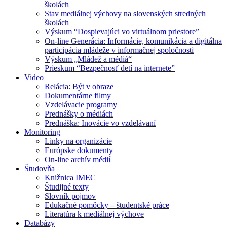
školách
Stav mediálnej výchovy na slovenských stredných
školách
Výskum “Dospievajúci vo virtuálnom priestore”
On-line Generácia: Informácie, komunikácia a digitálna
participácia mládeže v informačnej spoločnosti
Výskum „Mládež a médiá“
Prieskum “Bezpečnosť detí na internete”
Video
Relácia: Být v obraze
Dokumentárne filmy
Vzdelávacie programy
Prednášky o médiách
Prednáška: Inovácie vo vzdelávaní
Monitoring
Linky na organizácie
Európske dokumenty
On-line archív médií
Študovňa
Knižnica IMEC
Študijné texty
Slovník pojmov
Edukačné pomôcky – študentské práce
Literatúra k mediálnej výchove
Databázy