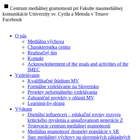
stop
Centrum mediálnej gramotnosti pri Fakulte masmediálnej
komunikácie Univerzity sv. Cyrila a Metoda v Trnave
Facebook
O nás
Mediálna výchova
Charakteristika centra
Realizačný tím
Kontakt
Acknowledgement of the goals and activities of the
IMEC
Vzdelávanie
Kvalifikačné štúdium MV
Formálne vzdelávanie na Slovensku
Projekty neformálneho vzdelávania
Zahraničné projekty v oblasti MV
Learning-by-doing
Výskum
Digitálni influenceri – edukačné roviny rozvoja
kritického myslenia a angažovanosti generácie Z
Testovacie centrum mediálnej gramotnosti
Mediálna gramotnosť dospelej populácie v SR
Stav mediálnej výchovy na slovenských základných