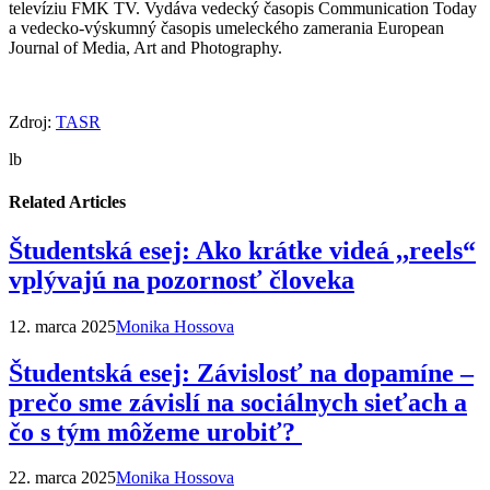
televíziu FMK TV. Vydáva vedecký časopis Communication Today
a vedecko-výskumný časopis umeleckého zamerania European
Journal of Media, Art and Photography.
Zdroj:
TASR
lb
Related Articles
Študentská esej: Ako krátke videá ,,reels“
vplývajú na pozornosť človeka
12. marca 2025
Monika Hossova
Študentská esej: Závislosť na dopamíne –
prečo sme závislí na sociálnych sieťach a
čo s tým môžeme urobiť?
22. marca 2025
Monika Hossova