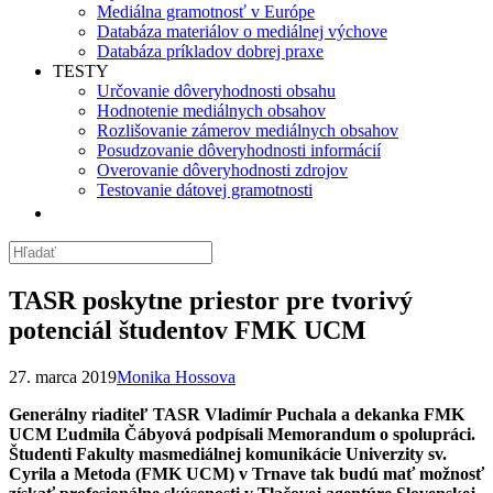
Mediálna gramotnosť v Európe
Databáza materiálov o mediálnej výchove
Databáza príkladov dobrej praxe
TESTY
Určovanie dôveryhodnosti obsahu
Hodnotenie mediálnych obsahov
Rozlišovanie zámerov mediálnych obsahov
Posudzovanie dôveryhodnosti informácií
Overovanie dôveryhodnosti zdrojov
Testovanie dátovej gramotnosti
TASR poskytne priestor pre tvorivý
potenciál študentov FMK UCM
27. marca 2019
Monika Hossova
Generálny riaditeľ TASR Vladimír Puchala a dekanka FMK
UCM Ľudmila Čábyová podpísali Memorandum o spolupráci.
Študenti Fakulty masmediálnej komunikácie Univerzity sv.
Cyrila a Metoda (FMK UCM) v Trnave tak budú mať možnosť