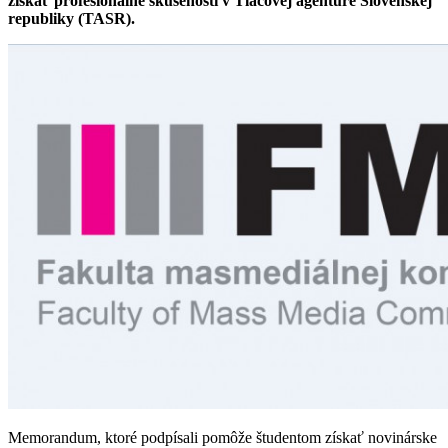
získať profesionálne skúsenosti v Tlačovej agentúre Slovenskej
republiky (TASR).
Memorandum, ktoré podpísali pomôže študentom získať novinárske