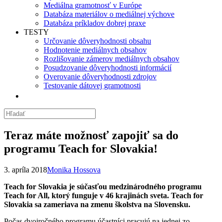
Mediálna gramotnosť v Európe
Databáza materiálov o mediálnej výchove
Databáza príkladov dobrej praxe
TESTY
Určovanie dôveryhodnosti obsahu
Hodnotenie mediálnych obsahov
Rozlišovanie zámerov mediálnych obsahov
Posudzovanie dôveryhodnosti informácií
Overovanie dôveryhodnosti zdrojov
Testovanie dátovej gramotnosti
Teraz máte možnosť zapojiť sa do
programu Teach for Slovakia!
3. apríla 2018
Monika Hossova
Teach for Slovakia je súčasťou medzinárodného programu
Teach for All, ktorý funguje v 46 krajinách sveta. Teach for
Slovakia sa zameriava na zmenu školstva na Slovensku.
Počas dvojročného programu účastníci pracujú na jednej zo