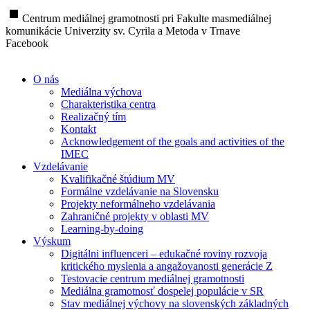
stop
Centrum mediálnej gramotnosti pri Fakulte masmediálnej
komunikácie Univerzity sv. Cyrila a Metoda v Trnave
Facebook
O nás
Mediálna výchova
Charakteristika centra
Realizačný tím
Kontakt
Acknowledgement of the goals and activities of the
IMEC
Vzdelávanie
Kvalifikačné štúdium MV
Formálne vzdelávanie na Slovensku
Projekty neformálneho vzdelávania
Zahraničné projekty v oblasti MV
Learning-by-doing
Výskum
Digitálni influenceri – edukačné roviny rozvoja
kritického myslenia a angažovanosti generácie Z
Testovacie centrum mediálnej gramotnosti
Mediálna gramotnosť dospelej populácie v SR
Stav mediálnej výchovy na slovenských základných