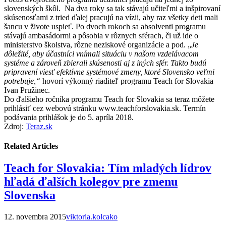
slovenských škôl. Na dva roky sa tak stávajú učiteľmi a inšpirovaní
skúsenosťami z tried ďalej pracujú na vízii, aby raz všetky deti mali
šancu v živote uspieť. Po dvoch rokoch sa absolventi programu
stávajú ambasádormi a pôsobia v rôznych sférach, či už ide o
ministerstvo školstva, rôzne neziskové organizácie a pod. „
Je
dôležité, aby účastníci vnímali situáciu v našom vzdelávacom
systéme a zároveň zbierali skúsenosti aj z iných sfér. Takto budú
pripravení viesť efektívne systémové zmeny, ktoré Slovensko veľmi
potrebuje,“
hovorí výkonný riaditeľ programu Teach for Slovakia
Ivan Pružinec.
Do ďalšieho ročníka programu Teach for Slovakia sa teraz môžete
prihlásiť cez webovú stránku www.teachforslovakia.sk. Termín
podávania prihlášok je do 5. apríla 2018.
Zdroj:
Teraz.sk
Related Articles
Teach for Slovakia: Tím mladých lídrov
hľadá ďalších kolegov pre zmenu
Slovenska
12. novembra 2015
viktoria.kolcako