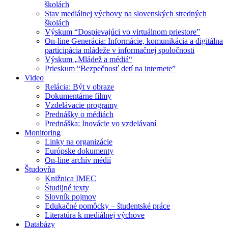
školách
Stav mediálnej výchovy na slovenských stredných
školách
Výskum “Dospievajúci vo virtuálnom priestore”
On-line Generácia: Informácie, komunikácia a digitálna
participácia mládeže v informačnej spoločnosti
Výskum „Mládež a médiá“
Prieskum “Bezpečnosť detí na internete”
Video
Relácia: Být v obraze
Dokumentárne filmy
Vzdelávacie programy
Prednášky o médiách
Prednáška: Inovácie vo vzdelávaní
Monitoring
Linky na organizácie
Európske dokumenty
On-line archív médií
Študovňa
Knižnica IMEC
Študijné texty
Slovník pojmov
Edukačné pomôcky – študentské práce
Literatúra k mediálnej výchove
Databázy