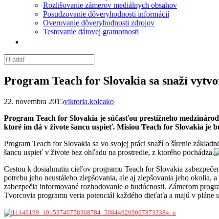
Rozlišovanie zámerov mediálnych obsahov
Posudzovanie dôveryhodnosti informácií
Overovanie dôveryhodnosti zdrojov
Testovanie dátovej gramotnosti
Program Teach for Slovakia sa snaží vytv
22. novembra 2015
viktoria.kolcako
Program Teach for Slovakia je súčasťou prestížneho medzinárodnéh
ktoré im dá v živote šancu uspieť. Misiou Teach for Slovakia je 
Program Teach for Slovakia sa vo svojej práci snaží o šírenie základ
šancu uspieť v živote bez ohľadu na prostredie, z ktorého pochádza.
Cestou k dosiahnutiu cieľov programu Teach for Slovakia zabezpeč
potrebu jeho neustáleho zlepšovania, ale aj zlepšovania jeho okolia, a
zabezpečia informované rozhodovanie o budúcnosti. Zámerom program
Tvorcovia programu veria potenciál každého dieťaťa a majú v pláne ur