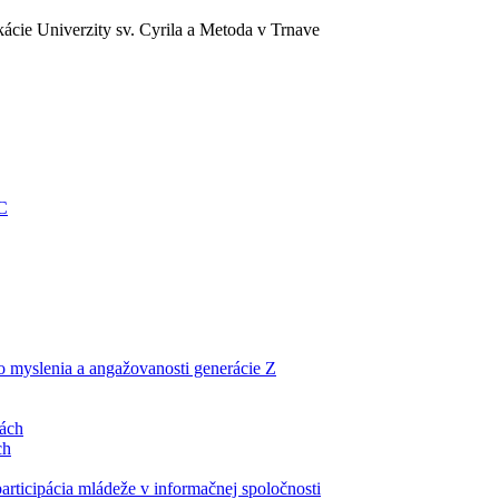
ácie Univerzity sv. Cyrila a Metoda v Trnave
EC
ho myslenia a angažovanosti generácie Z
lách
ch
articipácia mládeže v informačnej spoločnosti