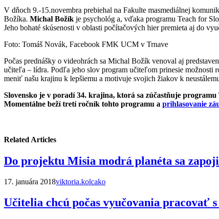
V dňoch 9.-15.novembra prebiehal na Fakulte masmediálnej komuni
Božíka.
Michal Božík
je psychológ a, vďaka programu Teach for Slova
Jeho bohaté skúsenosti v oblasti počítačových hier premieta aj do v
Foto: Tomáš Novák, Facebook FMK UCM v Trnave
Počas prednášky o videohrách sa Michal Božík venoval aj predstaveni
učiteľa – lídra. Podľa jeho slov program učiteľom prinesie možnosti 
meniť našu krajinu k lepšiemu a motivuje svojich žiakov k neustálem
Slovensko je v poradí 34. krajina, ktorá sa zúčastňuje progra
Momentálne beží tretí ročník tohto programu a
prihlasovanie z
Related Articles
Do projektu Misia modrá planéta sa zapoji
17. januára 2018
viktoria.kolcako
Učitelia chcú počas vyučovania pracovať 