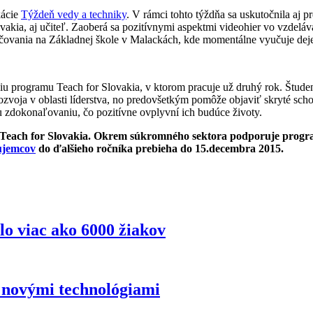
kácie
Týždeň vedy a techniky
. V rámci tohto týždňa sa uskutočnila aj 
kia, aj učiteľ. Zaoberá sa pozitívnymi aspektmi videohier vo vzdeláva
yučovania na Základnej škole v Malackách, kde momentálne vyučuje deje
u programu Teach for Slovakia, v ktorom pracuje už druhý rok. Študen
rozvoja v oblasti líderstva, no predovšetkým pomôže objaviť skryté scho
u zdokonaľovaniu, čo pozitívne ovplyvní ich budúce životy.
mu Teach for Slovakia. Okrem súkromného sektora podporuje progr
áujemcov
do ďalšieho ročníka prebieha do 15.decembra 2015.
lo viac ako 6000 žiakov
s novými technológiami