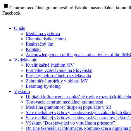
stop
Centrum mediálnej gramotnosti pri Fakulte masmediálnej komunik
Facebook
O nás
Mediálna výchova
Charakteristika centra
Realizačný tím
Kontakt
Acknowledgement of the goals and activities of the IM
Vzdelávanie
Kvalifikačné štúdium MV
Formálne vzdelávanie na Slovensku
Projekty neformálneho vzdelávania
Zahraničné projekty v oblasti MV
Learning-by-doing
Výskum
Digitálni influenceri – edukačné roviny rozvoja kritické
Testovacie centrum mediálnej gramotnosti
Mediálna gramotnosť dospelej populácie v SR
Stav mediálnej výchovy na slovenských základných ško
Stav mediálnej výchovy na slovenských stredných školá
Výskum “Dospievajúci vo virtuálnom priestore”
On-line Generácia: Informácie, komunikácia a digitálna p