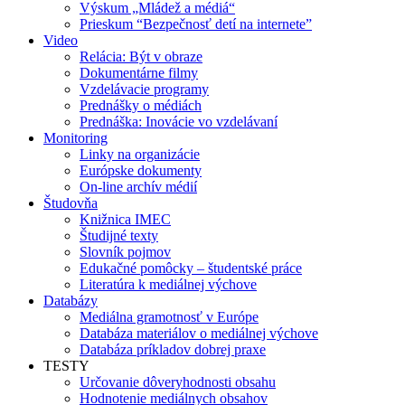
Výskum „Mládež a médiá“
Prieskum “Bezpečnosť detí na internete”
Video
Relácia: Být v obraze
Dokumentárne filmy
Vzdelávacie programy
Prednášky o médiách
Prednáška: Inovácie vo vzdelávaní
Monitoring
Linky na organizácie
Európske dokumenty
On-line archív médií
Študovňa
Knižnica IMEC
Študijné texty
Slovník pojmov
Edukačné pomôcky – študentské práce
Literatúra k mediálnej výchove
Databázy
Mediálna gramotnosť v Európe
Databáza materiálov o mediálnej výchove
Databáza príkladov dobrej praxe
TESTY
Určovanie dôveryhodnosti obsahu
Hodnotenie mediálnych obsahov