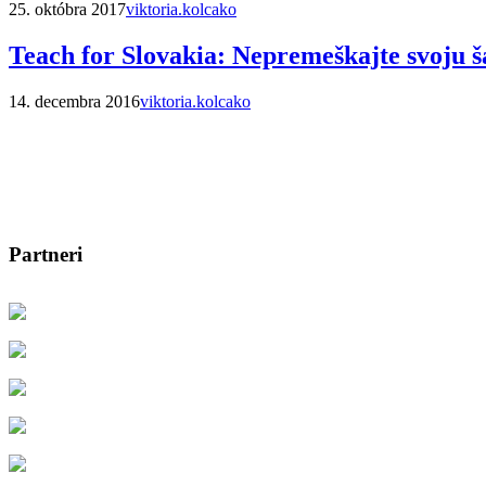
25. októbra 2017
viktoria.kolcako
Teach for Slovakia: Nepremeškajte svoju š
14. decembra 2016
viktoria.kolcako
Partneri