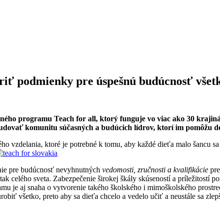
oriť podmienky pre úspešnú budúcnosť všetk
o programu Teach for all, ktorý funguje vo viac ako 30 krajinách 
budovať komunitu súčasných a budúcich lídrov, ktorí im pomôžu dos
ného vzdelania, ktoré je potrebné k tomu, aby každé dieťa malo šancu sa
enie pre budúcnosť nevyhnutných
vedomosti, zručnosti a kvalifikácie
pr
 tak celého sveta. Zabezpečenie širokej škály skúseností a príležitostí p
u je aj snaha o vytvorenie takého školského i mimoškolského prostre
obiť všetko, preto aby sa dieťa chcelo a vedelo učiť a neustále sa zle