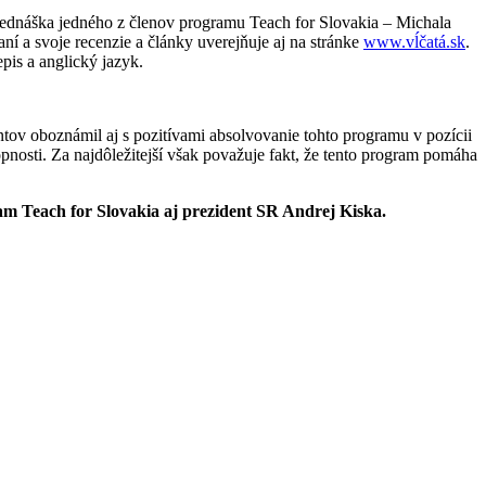
prednáška jedného z členov programu Teach for Slovakia – Michala
ní a svoje recenzie a články uverejňuje aj na stránke
www.vĺčatá.sk
.
pis a anglický jazyk.
tov oboznámil aj s pozitívami absolvovanie tohto programu v pozícii
pnosti. Za najdôležitejší však považuje fakt, že tento program pomáha
am Teach for Slovakia aj prezident SR Andrej Kiska.