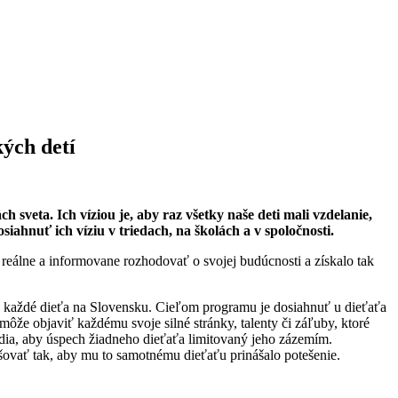
ých detí
sveta. Ich víziou je, aby raz všetky naše deti mali vzdelanie,
iahnuť ich víziu v triedach, na školách a v spoločnosti.
 reálne a informovane rozhodovať o svojej budúcnosti a získalo tak
e každé dieťa na Slovensku. Cieľom programu je dosiahnuť u dieťaťa
omôže objaviť každému svoje silné stránky, talenty či záľuby, ktoré
dia, aby úspech žiadneho dieťaťa limitovaný jeho zázemím.
pšovať tak, aby mu to samotnému dieťaťu prinášalo potešenie.