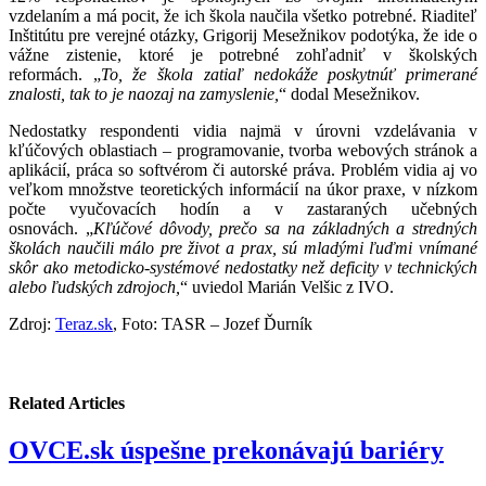
vzdelaním a má pocit, že ich škola naučila všetko potrebné. Riaditeľ
Inštitútu pre verejné otázky, Grigorij Mesežnikov podotýka, že ide o
vážne zistenie, ktoré je potrebné zohľadniť v školských
reformách. „
To, že škola zatiaľ nedokáže poskytnúť primerané
znalosti, tak to je naozaj na zamyslenie,
“ dodal Mesežnikov.
Nedostatky respondenti vidia najmä v úrovni vzdelávania v
kľúčových oblastiach – programovanie, tvorba webových stránok a
aplikácií, práca so softvérom či autorské práva. Problém vidia aj vo
veľkom množstve teoretických informácií na úkor praxe, v nízkom
počte vyučovacích hodín a v zastaraných učebných
osnovách. „
Kľúčové dôvody, prečo sa na základných a stredných
školách naučili málo pre život a prax, sú mladými ľuďmi vnímané
skôr ako metodicko-systémové nedostatky než deficity v technických
alebo ľudských zdrojoch,
“ uviedol Marián Velšic z IVO.
Zdroj:
Teraz.sk
, Foto: TASR – Jozef Ďurník
Related Articles
OVCE.sk úspešne prekonávajú bariéry