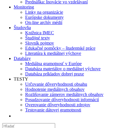
Prednáška: Inovácie vo vzdelávaní
Monitoring
Linky na organizácie
Európske dokumenty
On-line archív médií
Študovňa
Knižnica IMEC
Študijné texty
Slovník pojmov
Edukačné pomôcky – študentské práce
Literatúra k mediálnej výchove
Databázy
Mediálna gramotnosť v Európe
Databáza materiálov o mediálnej výchove
Databáza príkladov dobrej praxe
TESTY
Určovanie dôveryhodnosti obsahu
Hodnotenie mediálnych obsahov
Rozlišovanie zámerov mediálnych obsahov
Posudzovanie dôveryhodnosti informácií
Overovanie dôveryhodnosti zdrojov
Testovanie dátovej gramotnosti