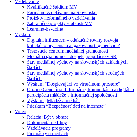
Vzdelávanie
Kvalifikačné štúdium MV
Formálne vzdelávanie na Slovensku
Projekty neformálneho vzdelávania
Zahraničné projekty v oblasti MV
Learning-by-doing
Výskum
Digitálni influenceri – edukačné roviny rozvoja
kritického myslenia a angažovanosti generácie Z
Testovacie centrum mediálnej gramotnosti
Mediálna gramotnosť dospelej populácie v SR
Stav mediálnej výchovy na slovenských základných
školách
Stav mediálnej výchovy na slovenských stredných
školách
Výskum “Dospievajúci vo virtuálnom priestore”
On-line Generácia: Informácie, komunikácia a digitálna
participácia mládeže v informačnej spoločnosti
Výskum „Mládež a médiá“
Prieskum “Bezpečnosť detí na internete”
Video
Relácia: Být v obraze
Dokumentárne filmy
Vzdelávacie programy
Prednášky o médiách