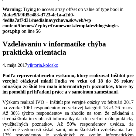
Warning
: Trying to access array offset on value of type bool in
/data/9/f/9fd5c483-d723-4e1a-a2d0-
4ed8a7af7d31/medialnavychova.sk/web/wp-
content/themes/Zephyr/framework/templates/blog/single-
post.php
on line
56
Vzdelávaniu v informatike chýba
praktická orientácia
4. mája 2017
viktoria.kolcako
Podľa reprezentatívneho výskumu, ktorý realizoval Inštitút pre
verejné otázky,si mladí ľudia vo veku od 18 do 26 rokov
odnášajú zo škôl len málo informatických poznatkov, ktoré by
im pomohli pri hľadaní práce a v samotnom zamestnaní.
Výskum realizol IVO – Inštitút pre verejné otázky vo februári 2017
na vzorke 1061 respondentov vo vekovej kategórii 18 až 26 rokov.
Až 38% týchto respondentov sa zhodlo na tom, že základná a
stredná škola im v oblasti informatiky dala len veľmi málo prakticky
využiteľných poznatkov. Až 50% respondentov uvádza, že
rozšírené vedomosti získali sami, mimo školského vzdelávania. Len
12% respondentov je spokojných zo svojím informatickým