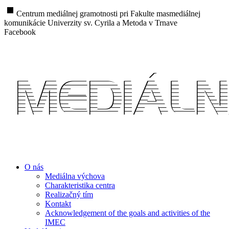
stop
Centrum mediálnej gramotnosti pri Fakulte masmediálnej
komunikácie Univerzity sv. Cyrila a Metoda v Trnave
Facebook
O nás
Mediálna výchova
Charakteristika centra
Realizačný tím
Kontakt
Acknowledgement of the goals and activities of the
IMEC