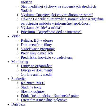
školách
Stav mediálnej výchovy na slovenských stredných
školách
Výskum “Dospievajúci vo virtuálnom priestore”
On-line Generácia: Informácie, komunikácia a digitálna
participácia mládeže v informačnej spoločnosti
Výskum „Mládež a médiá“
Prieskum “Bezpečnosť detí na internete”
Video
Relácia: Být v obraze
Dokumentárne filmy
Vzdelávacie programy
Prednášky o médiách
Prednáška: Inovácie vo vzdelávaní
Monitoring
Linky na organizácie
Európske dokumenty
On-line archív médií
Študovňa
Knižnica IMEC
Študijné texty
Slovník pojmov
Edukačné pomôcky – študentské práce
Literatúra k mediálnej výchove
Databázy