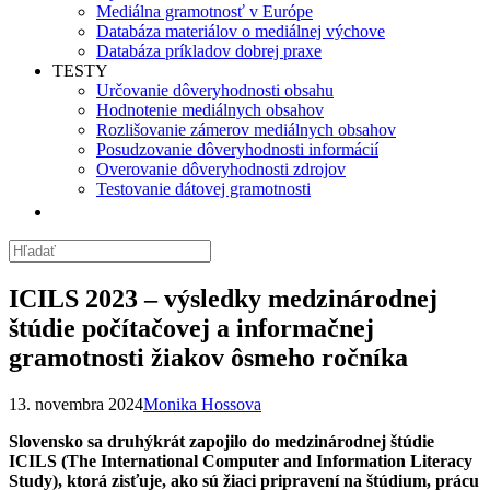
Mediálna gramotnosť v Európe
Databáza materiálov o mediálnej výchove
Databáza príkladov dobrej praxe
TESTY
Určovanie dôveryhodnosti obsahu
Hodnotenie mediálnych obsahov
Rozlišovanie zámerov mediálnych obsahov
Posudzovanie dôveryhodnosti informácií
Overovanie dôveryhodnosti zdrojov
Testovanie dátovej gramotnosti
ICILS 2023 – výsledky medzinárodnej
štúdie počítačovej a informačnej
gramotnosti žiakov ôsmeho ročníka
13. novembra 2024
Monika Hossova
Slovensko sa druhýkrát zapojilo do medzinárodnej štúdie
ICILS (The International Computer and Information Literacy
Study), ktorá zisťuje,
ako sú žiaci pripravení na štúdium, prácu