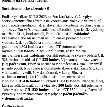
približne
na rovnakej úrovni
.
Socioekonomické zázemie SR
Podľa výsledkov ICILS 2023 možno konštatovať, že vplyv
socioekonomického zázemia na vzdelávanie žiakov je veľmi silný
ako v medzinárodnom, tak aj slovenskom kontexte. Poukazuje na to
aj fakt, že čím vyššie vzdelanie dosiahli rodičia, tým lepšie výsledky
mal žiak. Žiaci, ktorí uviedli, že rodičia dosiahli
základné
vzdelanie
alebo nižšie, mali na Slovensku priemerné skóre
v oblasti
CIL
(počítačová a informačná
gramotnosť)
394
bodov
a v oblasti
CT
(informatické
myslenie)
368
bodov
. Žiaci, ktorí uviedli, že ich rodičia
majú
univerzitné vzdelanie
, dosiahli priemerné skóre v oblasti
CIL
528 bodov
a v oblasti
CT 535 bodov
. Významným ukazovateľom
je aj
počet kníh
, ktorý sa nachádza v domácnosti žiaka. Čím vyšší
je tento počet, tým vyššie je dosiahnuté skóre žiaka. Žiaci SR, ktorí
v dotazníku uviedli, že v domácnosti, v ktorej žijú, sa
nachádza
menej ako 10 kníh
, dosiahli priemerné skóre
v oblasti
CIL 436 bodov
a v oblasti
CT 418 bodov
. Naopak, žiaci,
ktorí uviedli, že majú doma
viac ako 200 kníh
, dosiahli priemerné
skóre v oblasti
CIL 532 bodov
a oblasti
CT 550 bodov
. Rovnaké
výsledky boli zaznamenané aj v prípade
počtu počítačov
v domácnosti žiaka
.
Ďalšie zistenia