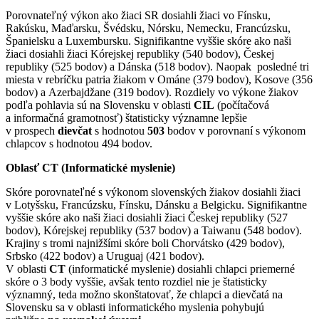
Porovnateľný výkon ako žiaci SR dosiahli žiaci vo Fínsku,
Rakúsku, Maďarsku, Švédsku, Nórsku, Nemecku, Francúzsku,
Španielsku a Luxembursku. Signifikantne vyššie skóre ako naši
žiaci dosiahli žiaci Kórejskej republiky (540 bodov), Českej
republiky (525 bodov) a Dánska (518 bodov). Naopak posledné tri
miesta v rebríčku patria žiakom v Ománe (379 bodov), Kosove (356
bodov) a Azerbajdžane (319 bodov). Rozdiely vo výkone žiakov
podľa pohlavia sú na Slovensku v oblasti
CIL
(počítačová
a informačná gramotnosť) štatisticky významne lepšie
v prospech
dievčat
s hodnotou
503
bodov v porovnaní s výkonom
chlapcov s hodnotou 494 bodov.
Oblasť CT (Informatické myslenie)
Skóre porovnateľné s výkonom slovenských žiakov dosiahli žiaci
v Lotyšsku, Francúzsku, Fínsku, Dánsku a Belgicku. Signifikantne
vyššie skóre ako naši žiaci dosiahli žiaci Českej republiky (527
bodov), Kórejskej republiky (537 bodov) a Taiwanu (548 bodov).
Krajiny s tromi najnižšími skóre boli Chorvátsko (429 bodov),
Srbsko (422 bodov) a Uruguaj (421 bodov).
V oblasti
CT
(informatické myslenie) dosiahli chlapci priemerné
skóre o 3 body vyššie, avšak tento rozdiel nie je štatisticky
významný, teda možno skonštatovať, že chlapci a dievčatá na
Slovensku sa v oblasti informatického myslenia pohybujú