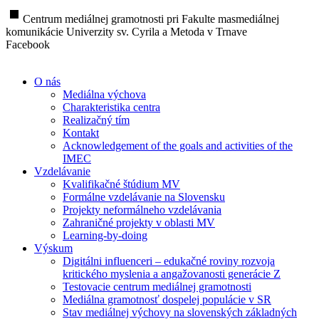
stop
Centrum mediálnej gramotnosti pri Fakulte masmediálnej
komunikácie Univerzity sv. Cyrila a Metoda v Trnave
Facebook
O nás
Mediálna výchova
Charakteristika centra
Realizačný tím
Kontakt
Acknowledgement of the goals and activities of the
IMEC
Vzdelávanie
Kvalifikačné štúdium MV
Formálne vzdelávanie na Slovensku
Projekty neformálneho vzdelávania
Zahraničné projekty v oblasti MV
Learning-by-doing
Výskum
Digitálni influenceri – edukačné roviny rozvoja
kritického myslenia a angažovanosti generácie Z
Testovacie centrum mediálnej gramotnosti
Mediálna gramotnosť dospelej populácie v SR
Stav mediálnej výchovy na slovenských základných