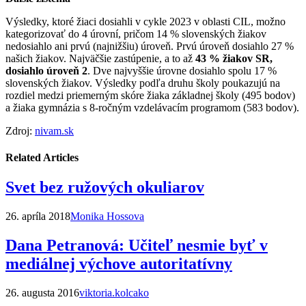
Výsledky, ktoré žiaci dosiahli v cykle 2023 v oblasti CIL, možno
kategorizovať do 4 úrovní, pričom 14 % slovenských žiakov
nedosiahlo ani prvú (najnižšiu) úroveň. Prvú úroveň dosiahlo 27 %
našich žiakov. Najväčšie zastúpenie, a to až
43 % žiakov SR,
dosiahlo úroveň 2
. Dve najvyššie úrovne dosiahlo spolu 17 %
slovenských žiakov. Výsledky podľa druhu školy poukazujú na
rozdiel medzi priemerným skóre žiaka základnej školy (495 bodov)
a žiaka gymnázia s 8-ročným vzdelávacím programom (583 bodov).
Zdroj:
nivam.sk
Related Articles
Svet bez ružových okuliarov
26. apríla 2018
Monika Hossova
Dana Petranová: Učiteľ nesmie byť v
mediálnej výchove autoritatívny
26. augusta 2016
viktoria.kolcako