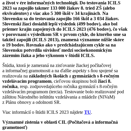
a život v ére informačných technológií. Do testovania ICILS
2023 sa zapojilo takmer 133 000 žiakov 8. tried ZŠ (alebo
ekvivalentov) z viac ako 5 300 škôl v 34 krajinách
.
Na
Slovensku sa do testovania zapojilo 166 škôl a 3 034 žiakov.
Slovenskí žiaci dosiahli lepší výsledok (499 bodov), ako bol
priemer krajín zapojených do ICILS 2023 (476 bodov), čo však
v porovnaní s výsledkom SR v prvom cykle, do ktorého sme sa
taktiež zapojili (ICILS 2013), znamená významne nižšie skóre
o 19 bodov. Rovnako ako v predchádzajúcom cykle sa na
Slovensku potvrdila súvislosť medzi socioekonomickým
zázemím žiaka a jeho výkonom v štúdii ICILS.
Štúdia, ktorá je zameraná na zisťovanie žiackej počítačovej
a informačnej gramotnosti a na ďalšie aspekty s ňou spojené sa
realizovala na
základných školách
a
gymnáziách
s 8-ročným
vzdelávacím programom
, cieľovou skupinou boli
žiaci 8.
ročníka
, resp. zodpovedajúceho ročníka gymnázií s 8-ročným
vzdelávacím programom (tercia). Testovanie bolo realizované pod
záštitou Národného inštitútu vzdelávania a mládeže (NIVaM)
z Plánu obnovy a odolnosti SR.
Viac informácií o štúdii ICILS 2023 nájdete
TU
.
Významné zistenia v oblasti CIL (Počítačová a informačná
gramotnosť)