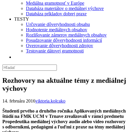
Mediálna gramotnosť v Európe
Databáza materiálov o mediálnej výchove
Databáza príkladov dobrej praxe
TESTY
Určovanie dôveryhodnosti obsahu
Hodnotenie mediálnych obsahov
Rozlišovanie zámerov mediálnych obsahov
Posudzovanie dôveryhodnosti informácií
Overovanie dôveryhodnosti zdrojov
Testovanie dátovej gramotnosti
Rozhovory na aktuálne témy z mediálnej
výchovy
14. februára 2016
viktoria.kolcako
Študenti prvého a druhého ročníka Aplikovaných mediálnych
štúdií na FMK UCM v Trnave zrealizovali v rámci predmetu
Propedeutika mediálnej výchovy audio alebo video rozhovory
s odborníkmi, pedagógmi a ľuďmi z praxe na témy mediálnej