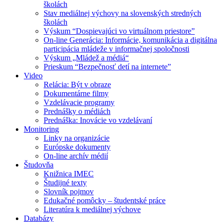
školách
Stav mediálnej výchovy na slovenských stredných
školách
Výskum “Dospievajúci vo virtuálnom priestore”
On-line Generácia: Informácie, komunikácia a digitálna
participácia mládeže v informačnej spoločnosti
Výskum „Mládež a médiá“
Prieskum “Bezpečnosť detí na internete”
Video
Relácia: Být v obraze
Dokumentárne filmy
Vzdelávacie programy
Prednášky o médiách
Prednáška: Inovácie vo vzdelávaní
Monitoring
Linky na organizácie
Európske dokumenty
On-line archív médií
Študovňa
Knižnica IMEC
Študijné texty
Slovník pojmov
Edukačné pomôcky – študentské práce
Literatúra k mediálnej výchove
Databázy