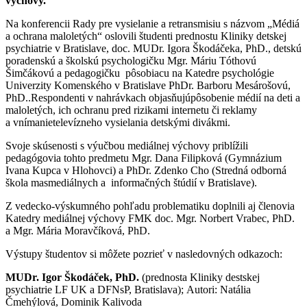
výchovy.
Na konferencii Rady pre vysielanie a retransmisiu s názvom „Médiá
a ochrana maloletých“ oslovili študenti prednostu Kliniky detskej
psychiatrie v Bratislave, doc. MUDr. Igora Škodáčeka, PhD., detskú
poradenskú a školskú psychologičku Mgr. Máriu Tóthovú
Šimčákovú a pedagogičku pôsobiacu na Katedre psychológie
Univerzity Komenského v Bratislave PhDr. Barboru Mesárošovú,
PhD..Respondenti v nahrávkach objasňujúpôsobenie médií na deti a
maloletých, ich ochranu pred rizikami internetu či reklamy
a vnímanietelevízneho vysielania detskými divákmi.
Svoje skúsenosti s výučbou mediálnej výchovy priblížili
pedagógovia tohto predmetu Mgr. Dana Filipková (Gymnázium
Ivana Kupca v Hlohovci) a PhDr. Zdenko Cho (Stredná odborná
škola masmediálnych a informačných štúdií v Bratislave).
Z vedecko-výskumného pohľadu problematiku doplnili aj členovia
Katedry mediálnej výchovy FMK doc. Mgr. Norbert Vrabec, PhD.
a Mgr. Mária Moravčíková, PhD.
Výstupy študentov si môžete pozrieť v nasledovných odkazoch:
MUDr. Igor Škodáček, PhD.
(prednosta Kliniky destskej
psychiatrie LF UK a DFNsP, Bratislava); Autori: Natália
Čmehýlová, Dominik Kalivoda