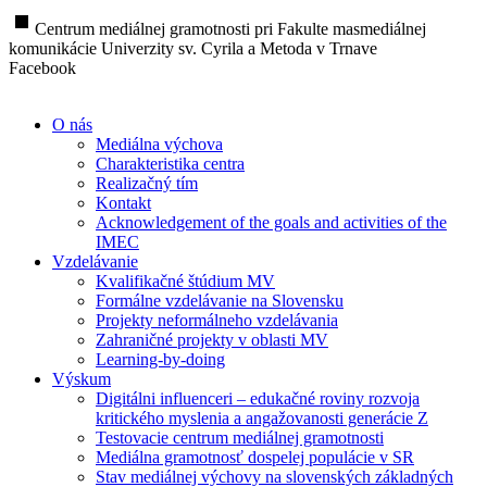
stop
Centrum mediálnej gramotnosti pri Fakulte masmediálnej
komunikácie Univerzity sv. Cyrila a Metoda v Trnave
Facebook
O nás
Mediálna výchova
Charakteristika centra
Realizačný tím
Kontakt
Acknowledgement of the goals and activities of the
IMEC
Vzdelávanie
Kvalifikačné štúdium MV
Formálne vzdelávanie na Slovensku
Projekty neformálneho vzdelávania
Zahraničné projekty v oblasti MV
Learning-by-doing
Výskum
Digitálni influenceri – edukačné roviny rozvoja
kritického myslenia a angažovanosti generácie Z
Testovacie centrum mediálnej gramotnosti
Mediálna gramotnosť dospelej populácie v SR
Stav mediálnej výchovy na slovenských základných