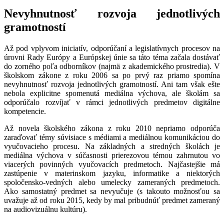
Nevyhnutnosť rozvoja jednotlivých
gramotností
Až pod vplyvom iniciatív, odporúčaní a legislatívnych procesov na
úrovni Rady Európy a Európskej únie sa táto téma začala dostávať
do zorného poľa odborníkov (najmä z akademického prostredia). V
školskom zákone z roku 2006 sa po prvý raz priamo spomína
nevyhnutnosť rozvoja jednotlivých gramotností. Ani tam však ešte
nebola explicitne spomenutá mediálna výchova, ale školám sa
odporúčalo rozvíjať v rámci jednotlivých predmetov digitálne
kompetencie.
Až novela školského zákona z roku 2010 nepriamo odporúča
zaraďovať témy súvisiace s médiami a mediálnou komunikáciou do
vyučovacieho procesu. Na základných a stredných školách je
mediálna výchova v súčasnosti prierezovou témou zahrnutou vo
viacerých povinných vyučovacích predmetoch. Najčastejšie má
zastúpenie v materinskom jazyku, informatike a niektorých
spoločensko-vedných alebo umelecky zameraných predmetoch.
Ako samostatný predmet sa nevyučuje (s takouto možnosťou sa
uvažuje až od roku 2015, kedy by mal pribudnúť predmet zameraný
na audiovizuálnu kultúru).