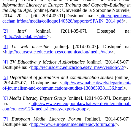
Information Literacy in Europe: Training and Capacity-Building in
the Digital Age.
[online].Paris : Université de la Sorbonne Nouvelle,
2014. 20 s. [cit. 2014-09-11].Dostupné na: <
http://ppemi.ens-
cachan.fr/data/media/colloque140528/rapports/SPAIN_2014.pdf
>.
[2]
Intef
[online]. [2014-05-07]. Dostupné na:
<
http://educalab.es/intef
>.
[3]
La web accesible
[online]. [2014-05-07]. Dostupné na:
<
http://recursostic.educacion.es/comunicacion/media/web/
>.
[4]
TV Educativa y Medios Audiovisuales
[online]. [2014-05-07].
Dostupné na: <
http://recursostic.educacion.es/tv_mav/version/v2/
>.
[5]
Department of journalism and communication studies
[online].
[2014-05-07]. Dostupné na: <
http://www.uab.cat/web/department-
of-journalism-and-communications-studies-1308639381136.html
>.
[6]
Media Literacy Expert Group
[online]. [2014-05-07]. Dostupné
na: <
http://www.eavi.eu/joomla/what-we-do/international-
conferences/128-media-literacy-expert-group
>.
[7]
European Media Literacy Forum
[online]. [2014-05-07].
Dostupné na: <
http://www.europeanmedialiteracyforum.org/
>.