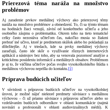
Prierezová téma naráža na množstvo
problémov
Aj zaradenie prvkov mediálnej výchovy ako prierezovej témy
naráža na množstvo problémov a obmedzení. To, či sa týmto témam
na hodinách žiaci venujú, závisí od konkrétneho učiteľa a jeho
osobného záujmu o problematiku. Okrem toho na tieto tematické
celky často nezostáva učiteľom čas, nakoľko musia so žiakmi
prebrať iné učivo, ktoré je predmetom skúšok alebo ho pokladajú za
dôležitejšie. Aj v triedach, kde sa prvky mediálnej výchovy
zaraďujú, často ide skôr o využívanie rôznych internetových
aplikácií a nástrojov bez toho, aby sa venovala pozornosť analýze a
kritickému posúdeniu informácií a mediálnych obsahov. Problémom
je aj to, že väčšina učiteľov počas svojho vysokoškolského štúdia s
mediálnou výchovou neprišla do kontaktu.
[1]
Príprava budúcich učiteľov
V súvislosti s prípravou budúcich učiteľov na vysokoškolskej
úrovni, je možné nájsť niektoré predmety súvisiace s mediálnou
výchovou – či už priamo súvisiace s prípravou učiteľov alebo so
vzdelávaním budúcich odborníkov v oblasti komunikácie (najmä
novinári a profesionáli v oblasti audiovizuálnych médií). K