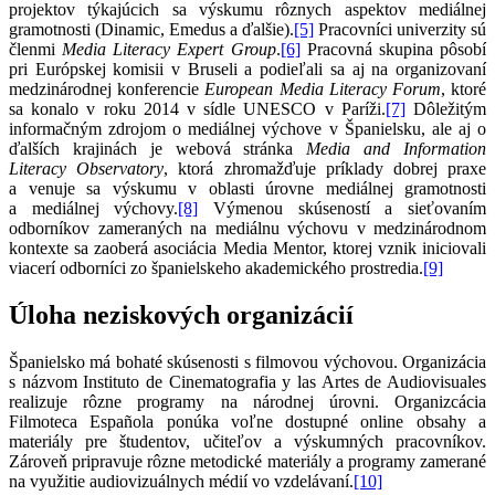
projektov týkajúcich sa výskumu rôznych aspektov mediálnej
gramotnosti (Dinamic, Emedus a ďalšie).
[5]
Pracovníci univerzity sú
členmi
Media Literacy Expert Group
.
[6]
Pracovná skupina pôsobí
pri Európskej komisii v Bruseli a podieľali sa aj na organizovaní
medzinárodnej konferencie
European Media Literacy Forum
, ktoré
sa konalo v roku 2014 v sídle UNESCO v Paríži.
[7]
Dôležitým
informačným zdrojom o mediálnej výchove v Španielsku, ale aj o
ďalších krajinách je webová stránka
Media and Information
Literacy Observatory
, ktorá zhromažďuje príklady dobrej praxe
a venuje sa výskumu v oblasti úrovne mediálnej gramotnosti
a mediálnej výchovy.
[8]
Výmenou skúseností a sieťovaním
odborníkov zameraných na mediálnu výchovu v medzinárodnom
kontexte sa zaoberá asociácia Media Mentor, ktorej vznik iniciovali
viacerí odborníci zo španielskeho akademického prostredia.
[9]
Úloha neziskových organizácií
Španielsko má bohaté skúsenosti s filmovou výchovou. Organizácia
s názvom Instituto de Cinematografia y las Artes de Audiovisuales
realizuje rôzne programy na národnej úrovni. Organizcácia
Filmoteca Española ponúka voľne dostupné online obsahy a
materiály pre študentov, učiteľov a výskumných pracovníkov.
Zároveň pripravuje rôzne metodické materiály a programy zamerané
na využitie audiovizuálnych médií vo vzdelávaní.
[10]