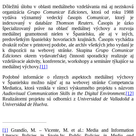
Dôležitú úlohu v oblasti mediálneho vzdelávania má aj nezisková
organizácia
Grupo Comunicar Ediciones
, ktorá od roku 1988
vydáva významný vedecký časopis
Comunicar
, ktorý je
indexovaný v databáze
Thomson Reuters
. Časopis je úzko
špecializovaný práve na oblasť mediálnej výchovy a rozvoja
mediálnej gramotnosti nielen v Španielsku, ale aj v iných,
predovšetkým španielsky hovoriacich krajinách. Časopis vychádza
dvakrát ročne v printovej podobe, ale archív všetkých jeho vydaní je
k dispozícii na webovej stránke. Skupina
Grupo Comunicar
Ediciones
okrem vydavateľskej činnosti sporadicky realizuje aj
vzdelávacie aktivity, konferencie, workshopy a semináre týkajúce sa
mediálnej výchovy.
[11]
Podobné informácie o rôznych aspektoch mediálnej výchovy
v Španielsku možno nájsť aj na webovej stránke Competancia
Mediatica, ktorá vznikla v rámci výskumného projektu s názvom
Audiovisual Communication Skills in the Digital Environment
.
[12]
Realizátormi projektu sú odborníci z
Universidad de Valladolid
a
Universidad de Huelva
.
[1]
Grandío, M. – Vicente, M. et al.: Media and Information
Literacy Policies in Spain.In:
Public Policies in Media and