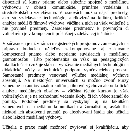
dispozícii sú kurzy priamo alebo súbežne spojené s mediálnou
výchovou v oblasti komunikácie, primárne vzdelania a
stredoškolského vzdelávania. V osnovách možno nájsť predmety,
ako sú vzdelávacie technológie, audiovizuálna kultúra, kritická
analýza médií či filmová výchova, väčšina z nich sú však voliteľné a
nie povinné predmety. Zaradenie predmetov k povinným či
voliteľným je v kompetencii príslušnej vzdelávacej inštitúcie.
V súčasnosti je už v rámci magisterských programov zameraných na
prípravu budúcich učiteľov zakomponované aj získavanie
kompetencií priamo alebo nepriamo súvisiacich s mediálnou
gramotnosťou. Táto problematika sa však na pedagogických
fakultách často zužuje skôr na využívanie mediálnych technológií na
didaktické účely a technickú podporu vyučovacieho procesu.
Samostatné predmety venované výlučne mediálnej výchove
absentujú. Na niektorých univerzitách si možno zvoliť kurzy
zamerané na audiovizuálnu kultúru, filmovú výchovu alebo kritickú
analýzu mediálnych obsahov – väčšina týchto kurzov je však
voliteľných a je na rozhodnutí vedenia školy, či ich vôbec zaradí do
ponuky. Podobné predmety sa vyskytujú aj na fakultách
zameraných na mediálnu komunikáciu a žurnalistiku, avšak iba
niektorí ich absolventi pracujú po absolvovaní štúdia ako učitelia
alebo lektori mediálnej výchovy.
Učitelia z praxe majú možnosť zvyšovať si kvalifikáciu, aby