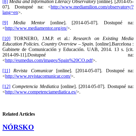
[8]
Media and Information Literacy Observatory
[online]. [2014-05-
07]. Dostupné na: <
http://www.mediamilion.com/observatory/?
lang=en
>.
[9]
Media Mentor
[online]. [2014-05-07]. Dostupné na:
<
http://www.mediamentor.org/en/
>.
[10]
TORNERO, J.M.P. et al.:
Research on Existing Media
Education Policies. Country Overview – Spain.
[online].Barcelona :
Gabinete de Comunicación y Educación. UAB, 2014. 13 s. [cit.
2014-09-11].Dostupné na:
<
http://eumedus.com/images/Spain%20CO.pdf
>.
[11]
Revista Comunicar
[online]. [2014-05-07]. Dostupné na:
<
http://www.revistacomunicar.com/
>.
[12]
Competencia Mediatica
[online]. [2014-05-07]. Dostupné na:
<
http://www.competenciamediatica.es/
>.
Related Articles
NÓRSKO