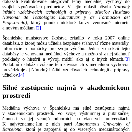
dokázali kvalifikovane integrovať témy mediálnej výchovy do
svojich vyučovacích predmetov. V tejto oblasti pôsobí
Národný
inštitút vzdelávacích technológií a prípravy učiteľov (Instituto
Navional de Tecnologias Educativas y de Formacion del
Profesorado)
, ktorý ponúka niektoré kurzy venované internetu
a novým médiám.
[2]
Španielske ministerstvo školstva zriadilo v roku 2007 online
databázu, z ktorej môžu učitelia bezplatne sťahovať rôzne materiály,
informácie a pomôcky pre svoju výučbu. Jedna zo sekcií tejto
databázy je venovaná mediálnej výchove a možno si z nej stiahnuť
podklady o histórii a vývoji médií, ako aj o iných témach.
[3]
Podobnú databázu vrátane tém súvisiacich s mediálnou výchovou
prevádzkuje aj Národný inštitút vzdelávacích technológií a prípravy
učiteľov.
[4]
Silné zastúpenie najmä v akademickom
prostredí
Mediálna výchova v Španielsku má silné zastúpenie najmä
v akademickom prostredí. Vo svojej výskumnej a publikačnej
činnosti sa jej venujú odborníci na viacerých univerzitách.
K najvýznamnejším z nich patrí
Autonomous University of
Barcelona
, ktorá je zapojená aj do viacerých medzinárodných