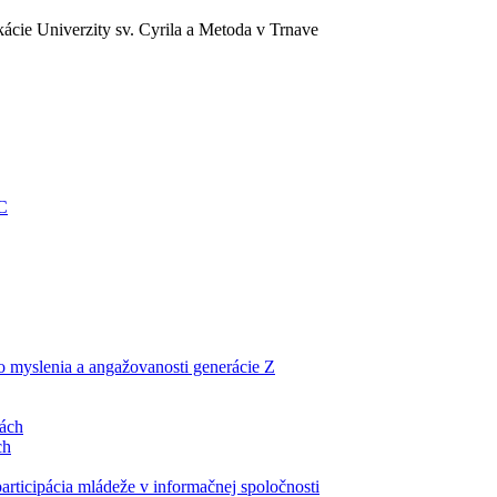
ácie Univerzity sv. Cyrila a Metoda v Trnave
EC
ho myslenia a angažovanosti generácie Z
lách
ch
articipácia mládeže v informačnej spoločnosti