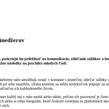
tínedžerov
e, poskytujú im príležitosť na komunikáciu, zdieľanie zážitkov a 
vážne následky na psychiku mladých ľudí.
 platformy nám umožňujú zostať v kontakte s priateľmi, zdieľať zážitky 
pri sebe smartfón, vďaka ktorému sa môžu kedykoľvek pripojiť na niek
u súčasťou ich každodenného života.
akmer každý má v ruke mobil alebo tablet, pričom ich pozornosť je často
ch alebo si robia fotografie, ktoré čoskoro zverejnia na platformách ak
o nich.