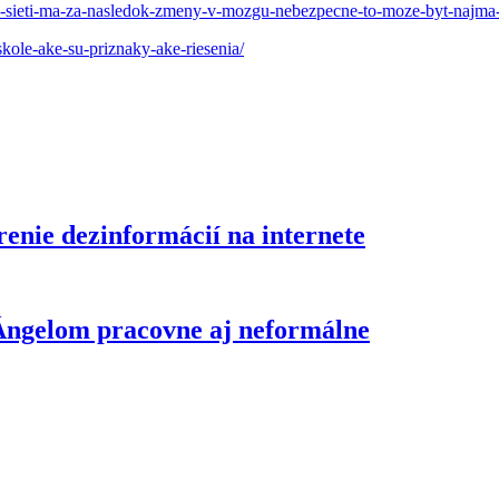
nych-sieti-ma-za-nasledok-zmeny-v-mozgu-nebezpecne-to-moze-byt-najm
kole-ake-su-priznaky-ake-riesenia/
renie dezinformácií na internete
 Ángelom pracovne aj neformálne