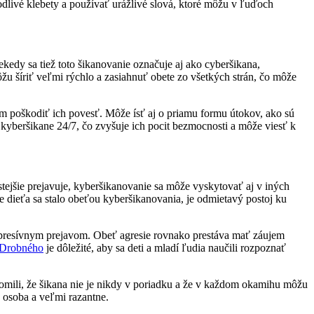
odlivé klebety a používať urážlivé slová, ktoré môžu v ľuďoch
ekedy sa tiež toto šikanovanie označuje aj ako cyberšikana,
ôžu šíriť veľmi rýchlo a zasiahnuť obete zo všetkých strán, čo môže
eľom poškodiť ich povesť. Môže ísť aj o priamu formu útokov, ako sú
 kyberšikane 24/7, čo zvyšuje ich pocit bezmocnosti a môže viesť k
stejšie prejavuje, kyberšikanovanie sa môže vyskytovať aj v iných
 že dieťa sa stalo obeťou kyberšikanovania, je odmietavý postoj ku
presívnym prejavom. Obeť agresie rovnako prestáva mať záujem
 Drobného
je dôležité, aby sa deti a mladí ľudia naučili rozpoznať
edomili, že šikana nie je nikdy v poriadku a že v každom okamihu môžu
á osoba a veľmi razantne.