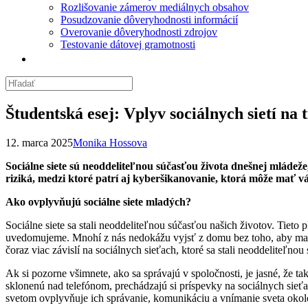
Rozlišovanie zámerov mediálnych obsahov
Posudzovanie dôveryhodnosti informácií
Overovanie dôveryhodnosti zdrojov
Testovanie dátovej gramotnosti
Študentská esej: Vplyv sociálnych sietí na 
12. marca 2025
Monika Hossova
Sociálne siete sú neoddeliteľnou súčasťou života dnešnej mládež
riziká, medzi ktoré patrí aj kyberšikanovanie, ktorá môže mať 
Ako ovplyvňujú sociálne siete mladých?
Sociálne siete sa stali neoddeliteľnou súčasťou našich životov. Tieto
uvedomujeme. Mnohí z nás nedokážu vyjsť z domu bez toho, aby mali 
čoraz viac závislí na sociálnych sieťach, ktoré sa stali neoddeliteľno
Ak si pozorne všimnete, ako sa správajú v spoločnosti, je jasné, že t
sklonenú nad telefónom, prechádzajú si príspevky na sociálnych sieťa
svetom ovplyvňuje ich správanie, komunikáciu a vnímanie sveta okol