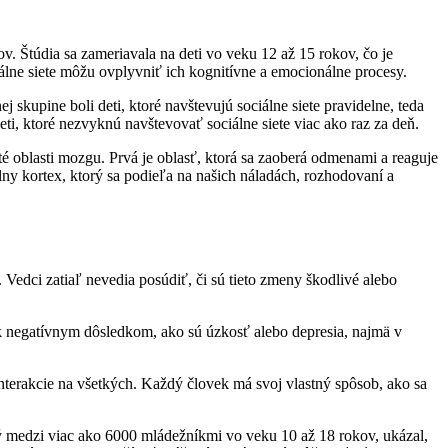
. Štúdia sa zameriavala na deti vo veku 12 až 15 rokov, čo je
lne siete môžu ovplyvniť ich kognitívne a emocionálne procesy.
 skupine boli deti, ktoré navštevujú sociálne siete pravidelne, teda
deti, ktoré nezvyknú navštevovať sociálne siete viac ako raz za deň.
žité oblasti mozgu. Prvá je oblasť, ktorá sa zaoberá odmenami a reaguje
álny kortex, ktorý sa podieľa na našich náladách, rozhodovaní a
. Vedci zatiaľ nevedia posúdiť, či sú tieto zmeny škodlivé alebo
 k negatívnym dôsledkom, ako sú úzkosť alebo depresia, najmä v
 interakcie na všetkých. Každý človek má svoj vlastný spôsob, ako sa
ý medzi viac ako 6000 mládežníkmi vo veku 10 až 18 rokov, ukázal,