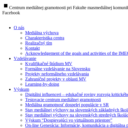
stop
Centrum mediálnej gramotnosti pri Fakulte masmediálnej komunik
Facebook
O nás
Mediálna výchova
Charakteristika centra
Realizačný tím
Kontakt
Acknowledgement of the goals and activities of the IM
Vzdelávanie
Kvalifikačné štúdium MV
Formálne vzdelávanie na Slovensku
Projekty neformálneho vzdelávania
Zahraničné projekty v oblasti MV
Learning-by-doing
Výskum
Digitálni influenceri – edukačné roviny rozvoja kritické
Testovacie centrum mediálnej gramotnosti
Mediálna gramotnosť dospelej populácie v SR
Stav mediálnej výchovy na slovenských základných ško
Stav mediálnej výchovy na slovenských stredných školá
Výskum “Dospievajúci vo virtuálnom priestore”
On-line Generácia: Informácie, komunikácia a digitálna p