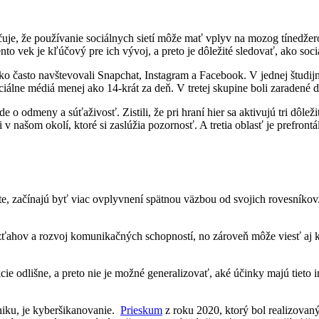
je, že používanie sociálnych sietí môže mať vplyv na mozog tínedžerov
vek je kľúčový pre ich vývoj, a preto je dôležité sledovať, ako sociá
 často navštevovali Snapchat, Instagram a Facebook. V jednej študijnej
ociálne médiá menej ako 14-krát za deň. V tretej skupine boli zaradené 
 o odmeny a súťaživosť. Zistili, že pri hraní hier sa aktivujú tri dôle
v našom okolí, ktoré si zaslúžia pozornosť. A tretia oblasť je prefront
iete, začínajú byť viac ovplyvnení spätnou väzbou od svojich rovesníkov
 vzťahov a rozvoj komunikačných schopností, no zároveň môže viesť aj
kcie odlišne, a preto nie je možné generalizovať, aké účinky majú tieto
chiku, je kyberšikanovanie.
Prieskum
z roku 2020, ktorý bol realizovan