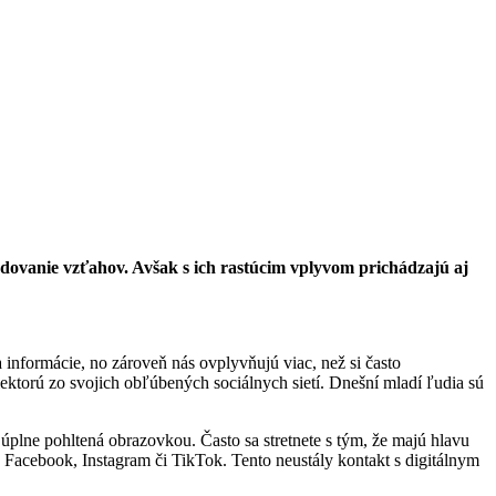
budovanie vzťahov. Avšak s ich rastúcim vplyvom prichádzajú aj
a informácie, no zároveň nás ovplyvňujú viac, než si často
torú zo svojich obľúbených sociálnych sietí. Dnešní mladí ľudia sú
 úplne pohltená obrazovkou. Často sa stretnete s tým, že majú hlavu
o Facebook, Instagram či TikTok. Tento neustály kontakt s digitálnym