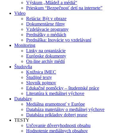
Výskum „Mládež a médiá“
Prieskum “Bezpečnosť detí na internete”
Video
Relácia: Být v obraze
Dokumentárne filmy
Vzdelávacie programy
Prednášky o médiách
Prednáška: Inovácie vo vzdelávaní
Monitoring
Linky na organizácie
Európske dokumenty
On-line archív médií
Študovňa
Knižnica IMEC
Študijné texty
Slovník pojmov
Edukačné pomôcky – študentské práce
Literatúra k mediálnej výchove
Databázy
Mediálna gramotnosť v Európe
Databáza materiálov o mediálnej výchove
Databáza príkladov dobrej praxe
TESTY
Určovanie dôveryhodnosti obsahu
Hodnotenie mediálnych obsahov