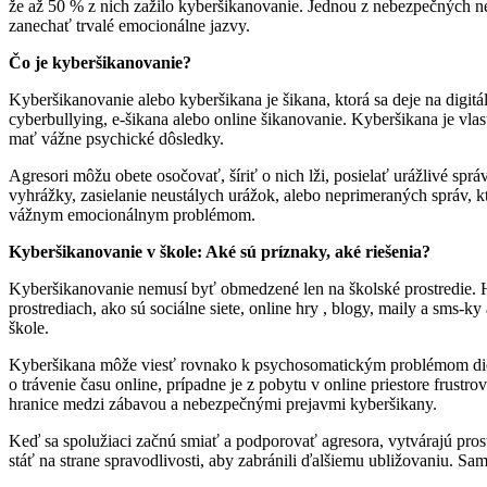
že až 50 % z nich zažilo kyberšikanovanie. Jednou z nebezpečných ne
zanechať trvalé emocionálne jazvy.
Čo je kyberšikanovanie?
Kyberšikanovanie alebo kyberšikana je šikana, ktorá sa deje na digitá
cyberbullying, e-šikana alebo online šikanovanie. Kyberšikana je vlas
mať vážne psychické dôsledky.
Agresori môžu obete osočovať, šíriť o nich lži, posielať urážlivé spr
vyhrážky, zasielanie neustálych urážok, alebo neprimeraných správ, k
vážnym emocionálnym problémom.
Kyberšikanovanie v škole: Aké sú príznaky, aké riešenia?
Kyberšikanovanie nemusí byť obmedzené len na školské prostredie. Hoc
prostrediach, ako sú sociálne siete, online hry , blogy, maily a sms-k
škole.
Kyberšikana môže viesť rovnako k psychosomatickým problémom dieť
o trávenie času online, prípadne je z pobytu v online priestore frustr
hranice medzi zábavou a nebezpečnými prejavmi kyberšikany.
Keď sa spolužiaci začnú smiať a podporovať agresora, vytvárajú prost
stáť na strane spravodlivosti, aby zabránili ďalšiemu ubližovaniu. Sa