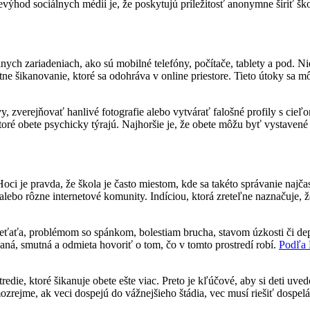
výhod sociálnych médií je, že poskytujú príležitosť anonymne šíriť šk
lnych zariadeniach, ako sú mobilné telefóny, počítače, tablety a pod. Ni
tne šikanovanie, ktoré sa odohráva v online priestore. Tieto útoky sa m
ávy, zverejňovať hanlivé fotografie alebo vytvárať falošné profily s ci
toré obete psychicky týrajú. Najhoršie je, že obete môžu byť vystavené
i je pravda, že škola je často miestom, kde sa takéto správanie najča
y alebo rôzne internetové komunity. Indíciou, ktorá zreteľne naznačuje,
aťa, problémom so spánkom, bolestiam brucha, stavom úzkosti či de
ovaná, smutná a odmieta hovoriť o tom, čo v tomto prostredí robí.
Podľa
redie, ktoré šikanuje obete ešte viac. Preto je kľúčové, aby si deti uv
mozrejme, ak veci dospejú do vážnejšieho štádia, vec musí riešiť dospel