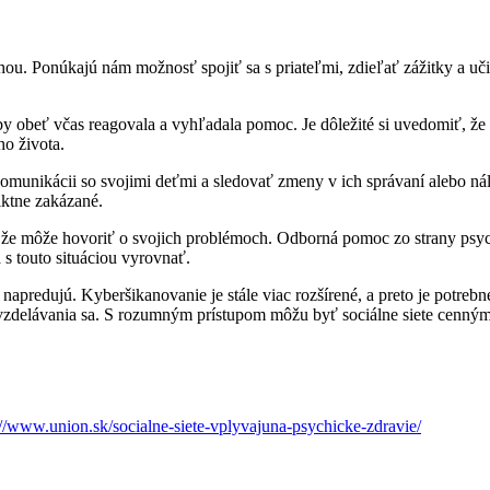
hou. Ponúkajú nám možnosť spojiť sa s priateľmi, zdieľať zážitky a uč
y obeť včas reagovala a vyhľadala pomoc. Je dôležité si uvedomiť, že
ho života.
omunikácii so svojimi deťmi a sledovať zmeny v ich správaní alebo nál
iktne zakázané.
vie, že môže hovoriť o svojich problémoch. Odborná pomoc zo strany ps
 s touto situáciou vyrovnať.
e napredujú. Kyberšikanovanie je stále viac rozšírené, a preto je potre
a vzdelávania sa. S rozumným prístupom môžu byť sociálne siete cenný
://www.union.sk/socialne-siete-vplyvajuna-psychicke-zdravie/