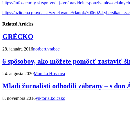
https://infosecurity.sk/spravodajstvo/pravidelne-pouzivanie-social
https://uzitocna.pravda.sk/vzdelavanie/clanok/300692-kybersikana-v-s
Related Articles
GRÉCKO
28. januára 2016
norbert.vrabec
6 spôsobov, ako môžete pomôcť zastaviť ší
24. augusta 2020
Monika Hossova
Mladí žurnalisti odhodili zábrany – s don
8. novembra 2016
viktoria.kolcako