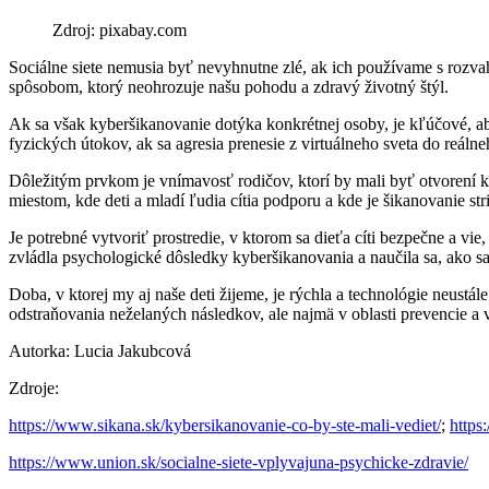
Zdroj: pixabay.com
Sociálne siete nemusia byť nevyhnutne zlé, ak ich používame s rozva
spôsobom, ktorý neohrozuje našu pohodu a zdravý životný štýl.
Ak sa však kyberšikanovanie dotýka konkrétnej osoby, je kľúčové, ab
fyzických útokov, ak sa agresia prenesie z virtuálneho sveta do reálne
Dôležitým prvkom je vnímavosť rodičov, ktorí by mali byť otvorení k
miestom, kde deti a mladí ľudia cítia podporu a kde je šikanovanie str
Je potrebné vytvoriť prostredie, v ktorom sa dieťa cíti bezpečne a 
zvládla psychologické dôsledky kyberšikanovania a naučila sa, ako sa
Doba, v ktorej my aj naše deti žijeme, je rýchla a technológie neustál
odstraňovania neželaných následkov, ale najmä v oblasti prevencie 
Autorka: Lucia Jakubcová
Zdroje:
https://www.sikana.sk/kybersikanovanie-co-by-ste-mali-vediet/
;
https
https://www.union.sk/socialne-siete-vplyvajuna-psychicke-zdravie/