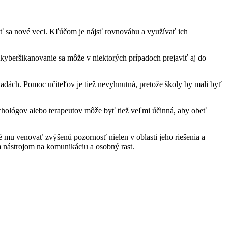
iť sa nové veci. Kľúčom je nájsť rovnováhu a využívať ich
 kyberšikanovanie sa môže v niektorých prípadoch prejaviť aj do
adách. Pomoc učiteľov je tiež nevyhnutná, pretože školy by mali byť
ychológov alebo terapeutov môže byť tiež veľmi účinná, aby obeť
bné mu venovať zvýšenú pozornosť nielen v oblasti jeho riešenia a
m nástrojom na komunikáciu a osobný rast.