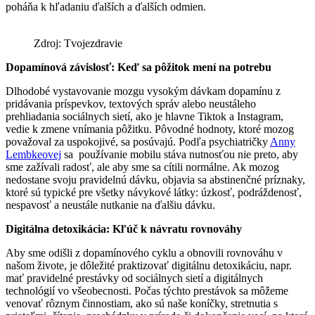
poháňa k hľadaniu ďalších a ďalších odmien.
Zdroj: Tvojezdravie
Dopamínová závislosť: Keď sa pôžitok mení na potrebu
Dlhodobé vystavovanie mozgu vysokým dávkam dopamínu z
pridávania príspevkov, textových správ alebo neustáleho
prehliadania sociálnych sietí, ako je hlavne Tiktok a Instagram,
vedie k zmene vnímania pôžitku. Pôvodné hodnoty, ktoré mozog
považoval za uspokojivé, sa posúvajú. Podľa psychiatričky
Anny
Lembkeovej
sa používanie mobilu stáva nutnosťou nie preto, aby
sme zažívali radosť, ale aby sme sa cítili normálne. Ak mozog
nedostane svoju pravidelnú dávku, objavia sa abstinenčné príznaky,
ktoré sú typické pre všetky návykové látky: úzkosť, podráždenosť,
nespavosť a neustále nutkanie na ďalšiu dávku.
Digitálna detoxikácia: Kľúč k návratu rovnováhy
Aby sme odišli z dopamínového cyklu a obnovili rovnováhu v
našom živote, je dôležité praktizovať digitálnu detoxikáciu, napr.
mať pravidelné prestávky od sociálnych sietí a digitálnych
technológií vo všeobecnosti. Počas týchto prestávok sa môžeme
venovať rôznym činnostiam, ako sú naše koníčky, stretnutia s