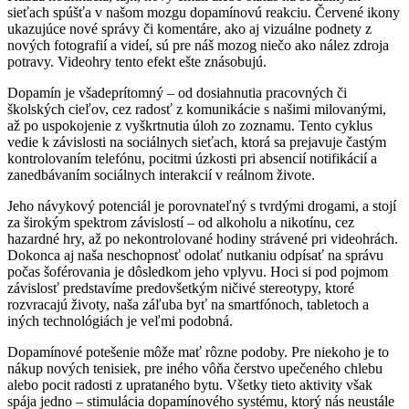
sieťach spúšťa v našom mozgu dopamínovú reakciu. Červené ikony
ukazujúce nové správy či komentáre, ako aj vizuálne podnety z
nových fotografií a videí, sú pre náš mozog niečo ako nález zdroja
potravy. Videohry tento efekt ešte znásobujú.
Dopamín je všadeprítomný – od dosiahnutia pracovných či
školských cieľov, cez radosť z komunikácie s našimi milovanými,
až po uspokojenie z vyškrtnutia úloh zo zoznamu. Tento cyklus
vedie k závislosti na sociálnych sieťach, ktorá sa prejavuje častým
kontrolovaním telefónu, pocitmi úzkosti pri absencií notifikácií a
zanedbávaním sociálnych interakcií v reálnom živote.
Jeho návykový potenciál je porovnateľný s tvrdými drogami, a stojí
za širokým spektrom závislostí – od alkoholu a nikotínu, cez
hazardné hry, až po nekontrolované hodiny strávené pri videohrách.
Dokonca aj naša neschopnosť odolať nutkaniu odpísať na správu
počas šoférovania je dôsledkom jeho vplyvu. Hoci si pod pojmom
závislosť predstavíme predovšetkým ničivé stereotypy, ktoré
rozvracajú životy, naša záľuba byť na smartfónoch, tabletoch a
iných technológiách je veľmi podobná.
Dopamínové potešenie môže mať rôzne podoby. Pre niekoho je to
nákup nových tenisiek, pre iného vôňa čerstvo upečeného chlebu
alebo pocit radosti z uprataného bytu. Všetky tieto aktivity však
spája jedno – stimulácia dopamínového systému, ktorý nás neustále