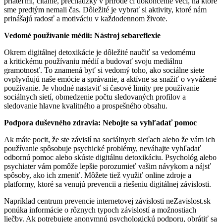
priateľmi, čítanie, prechádzky v prírode či dokončenie vecí, na ktoré
sme predtým nemali čas. Dôležité je vybrať si aktivity, ktoré nám
prinášajú radosť a motiváciu v každodennom živote.
Vedomé používanie médií: Nástroj sebareflexie
Okrem digitálnej detoxikácie je dôležité naučiť sa vedomému
a kritickému používaniu médií a budovať svoju mediálnu
gramotnosť. To znamená byť si vedomý toho, ako sociálne siete
ovplyvňujú naše emócie a správanie, a aktívne sa snažiť o vyvážené
používanie. Je vhodné nastaviť si časové limity pre používanie
sociálnych sietí, obmedzenie počtu sledovaných profilov a
sledovanie hlavne kvalitného a prospešného obsahu.
Podpora duševného zdravia: Nebojte sa vyhľadať pomoc
Ak máte pocit, že ste závislí na sociálnych sieťach alebo že vám ich
používanie spôsobuje psychické problémy, neváhajte vyhľadať
odbornú pomoc alebo skúste digitálnu detoxikáciu. Psychológ alebo
psychiater vám pomôže lepšie porozumieť vašim návykom a nájsť
spôsoby, ako ich zmeniť. Môžete tiež využiť online zdroje a
platformy, ktoré sa venujú prevencii a riešeniu digitálnej závislosti.
Napríklad centrum prevencie internetovej závislosti neZavislost.sk
ponúka informácie o rôznych typoch závislostí a možnostiach
liečby. Ak potrebujete anonymnú psychologickú podporu, obrátiť sa