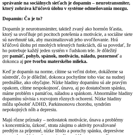
správanie na sociálnych sieťach je dopamín – neurotransmiter,
ktorý zohráva kľúčovú úlohu v systéme odmeňovania mozgu.
Dopamín: Čo je to?
Dopamín je neurotransimiter, taktiež zvaný ako hormón šťastia,
ktorý sa uvoľňuje pri pocitoch potešenia a motivácie, a sociálne siete
sú navrhnuté tak, aby maximalizovali jeho uvoľňovanie. Hrá
kľúčovú úlohu pri mnohých telesných funkciách, dá sa povedať, že
ho potrebuje každý jeden systém v ľudskom tele. Je dôležitý
pre
pamäť, pohyb, spánok, motiváciu, náladu, pozornosť
a
dokonca aj
pre tvorbu materského mlieka.
Keď je dopamín na norme, cítime sa veľmi dobre, dokážeme sa
sústrediť, čo je dôležité, dokonca pochytíme toho viac na nudnej
prednáške, ako obyčajne. Nízke hladiny dopamínu sú ale pravým
opakom, cítime nespokojnosť, únavu, aj po dostatočnom spánku,
máme problém s pamäťou, náladou a spánkom. Abnormálne hladiny
dopamínu súvisia s rozvojom rôznych ochorení. Nízke hladiny
môžu spôsobiť ADHD, Parkinsonovu chorobu, syndróm
nepokojných nôh a depresiu.
Majú rôzne príznaky – nedostatok motivácie, únava a problémy
s koncentráciu, úzkosť, strata záujmu o aktivity považované
predtým za príjemné, nízke libido a poruchy spánku, depresívne