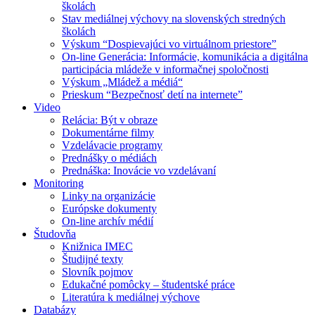
školách
Stav mediálnej výchovy na slovenských stredných
školách
Výskum “Dospievajúci vo virtuálnom priestore”
On-line Generácia: Informácie, komunikácia a digitálna
participácia mládeže v informačnej spoločnosti
Výskum „Mládež a médiá“
Prieskum “Bezpečnosť detí na internete”
Video
Relácia: Být v obraze
Dokumentárne filmy
Vzdelávacie programy
Prednášky o médiách
Prednáška: Inovácie vo vzdelávaní
Monitoring
Linky na organizácie
Európske dokumenty
On-line archív médií
Študovňa
Knižnica IMEC
Študijné texty
Slovník pojmov
Edukačné pomôcky – študentské práce
Literatúra k mediálnej výchove
Databázy