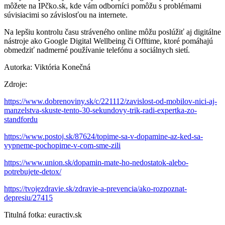
môžete na IPčko.sk, kde vám odborníci pomôžu s problémami
súvisiacimi so závislosťou na internete.
Na lepšiu kontrolu času stráveného online môžu poslúžiť aj digitálne
nástroje ako Google Digital Wellbeing či Offtime, ktoré pomáhajú
obmedziť nadmerné používanie telefónu a sociálnych sietí.
Autorka: Viktória Konečná
Zdroje:
https://www.dobrenoviny.sk/c/221112/zavislost-od-mobilov-nici-aj-
manzelstva-skuste-tento-30-sekundovy-trik-radi-expertka-zo-
standfordu
https://www.postoj.sk/87624/topime-sa-v-dopamine-az-ked-sa-
vypneme-pochopime-v-com-sme-zili
https://www.union.sk/dopamin-mate-ho-nedostatok-alebo-
potrebujete-detox/
https://tvojezdravie.sk/zdravie-a-prevencia/ako-rozpoznat-
depresiu/27415
Titulná fotka: euractiv.sk