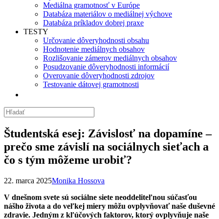
Mediálna gramotnosť v Európe
Databáza materiálov o mediálnej výchove
Databáza príkladov dobrej praxe
TESTY
Určovanie dôveryhodnosti obsahu
Hodnotenie mediálnych obsahov
Rozlišovanie zámerov mediálnych obsahov
Posudzovanie dôveryhodnosti informácií
Overovanie dôveryhodnosti zdrojov
Testovanie dátovej gramotnosti
Študentská esej: Závislosť na dopamíne –
prečo sme závislí na sociálnych sieťach a
čo s tým môžeme urobiť?
22. marca 2025
Monika Hossova
V dnešnom svete sú sociálne siete neoddeliteľnou súčasťou
nášho života a do veľkej miery môžu ovplyvňovať naše duševné
zdravie. Jedným z kľúčových faktorov, ktorý ovplyvňuje naše