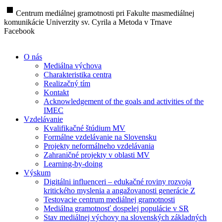
stop
Centrum mediálnej gramotnosti pri Fakulte masmediálnej
komunikácie Univerzity sv. Cyrila a Metoda v Trnave
Facebook
O nás
Mediálna výchova
Charakteristika centra
Realizačný tím
Kontakt
Acknowledgement of the goals and activities of the
IMEC
Vzdelávanie
Kvalifikačné štúdium MV
Formálne vzdelávanie na Slovensku
Projekty neformálneho vzdelávania
Zahraničné projekty v oblasti MV
Learning-by-doing
Výskum
Digitálni influenceri – edukačné roviny rozvoja
kritického myslenia a angažovanosti generácie Z
Testovacie centrum mediálnej gramotnosti
Mediálna gramotnosť dospelej populácie v SR
Stav mediálnej výchovy na slovenských základných