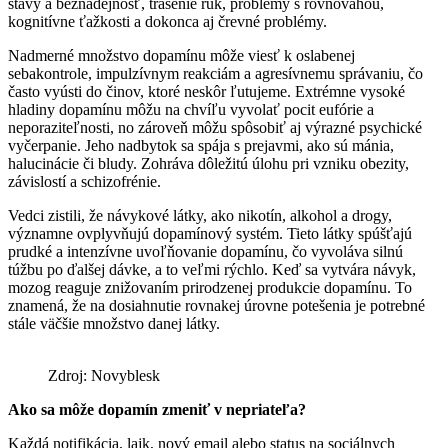
stavy a beznádejnosť, trasenie rúk, problémy s rovnováhou,
kognitívne ťažkosti a dokonca aj črevné problémy.
Nadmerné množstvo dopamínu môže viesť k oslabenej
sebakontrole, impulzívnym reakciám a agresívnemu správaniu, čo
často vyústi do činov, ktoré neskôr ľutujeme. Extrémne vysoké
hladiny dopamínu môžu na chvíľu vyvolať pocit eufórie a
neporaziteľnosti, no zároveň môžu spôsobiť aj výrazné psychické
vyčerpanie. Jeho nadbytok sa spája s prejavmi, ako sú mánia,
halucinácie či bludy. Zohráva dôležitú úlohu pri vzniku obezity,
závislostí a schizofrénie.
Vedci zistili, že návykové látky, ako nikotín, alkohol a drogy,
významne ovplyvňujú dopamínový systém. Tieto látky spúšťajú
prudké a intenzívne uvoľňovanie dopamínu, čo vyvoláva silnú
túžbu po ďalšej dávke, a to veľmi rýchlo. Keď sa vytvára návyk,
mozog reaguje znižovaním prirodzenej produkcie dopamínu. To
znamená, že na dosiahnutie rovnakej úrovne potešenia je potrebné
stále väčšie množstvo danej látky.
Zdroj: Novyblesk
Ako sa môže dopamín zmeniť v nepriateľa?
Každá notifikácia, lajk, nový email alebo status na sociálnych