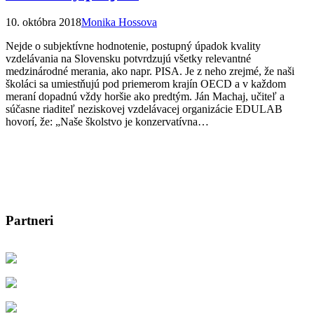
10. októbra 2018
Monika Hossova
Nejde o subjektívne hodnotenie, postupný úpadok kvality
vzdelávania na Slovensku potvrdzujú všetky relevantné
medzinárodné merania, ako napr. PISA. Je z neho zrejmé, že naši
školáci sa umiestňujú pod priemerom krajín OECD a v každom
meraní dopadnú vždy horšie ako predtým. Ján Machaj, učiteľ a
súčasne riaditeľ neziskovej vzdelávacej organizácie EDULAB
hovorí, že: „Naše školstvo je konzervatívna…
Partneri