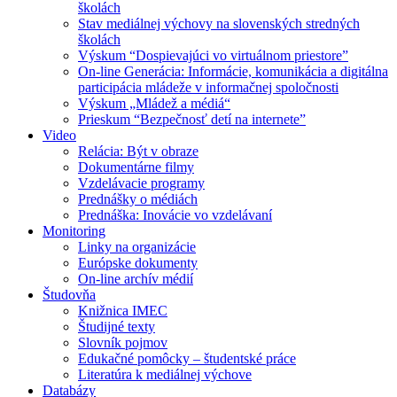
školách
Stav mediálnej výchovy na slovenských stredných
školách
Výskum “Dospievajúci vo virtuálnom priestore”
On-line Generácia: Informácie, komunikácia a digitálna
participácia mládeže v informačnej spoločnosti
Výskum „Mládež a médiá“
Prieskum “Bezpečnosť detí na internete”
Video
Relácia: Být v obraze
Dokumentárne filmy
Vzdelávacie programy
Prednášky o médiách
Prednáška: Inovácie vo vzdelávaní
Monitoring
Linky na organizácie
Európske dokumenty
On-line archív médií
Študovňa
Knižnica IMEC
Študijné texty
Slovník pojmov
Edukačné pomôcky – študentské práce
Literatúra k mediálnej výchove
Databázy