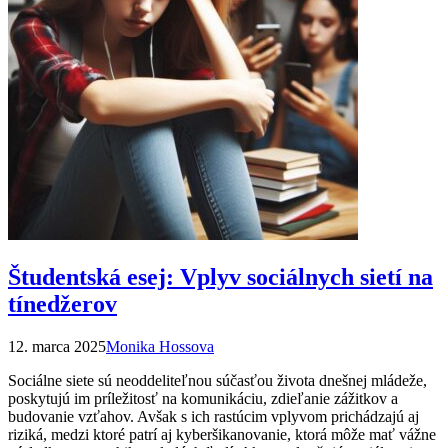
Študentská esej: Vplyv sociálnych sietí na
tínedžerov
12. marca 2025
Monika Hossova
Sociálne siete sú neoddeliteľnou súčasťou života dnešnej mládeže,
poskytujú im príležitosť na komunikáciu, zdieľanie zážitkov a
budovanie vzťahov. Avšak s ich rastúcim vplyvom prichádzajú aj
riziká, medzi ktoré patrí aj kyberšikanovanie, ktorá môže mať vážne