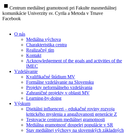
stop
Centrum mediálnej gramotnosti pri Fakulte masmediálnej
komunikácie Univerzity sv. Cyrila a Metoda v Trnave
Facebook
O nás
Mediálna výchova
Charakteristika centra
Realizačný tím
Kontakt
Acknowledgement of the goals and activities of the
IMEC
Vzdelávanie
Kvalifikačné štúdium MV
Formálne vzdelávanie na Slovensku
Projekty neformálneho vzdelávania
Zahraničné projekty v oblasti MV
Learning-by-doing
Výskum
Digitálni influenceri – edukačné roviny rozvoja
kritického myslenia a angažovanosti generácie Z
Testovacie centrum mediálnej gramotnosti
Mediálna gramotnosť dospelej populácie v SR
Stav mediálnej výchovy na slovenských základných