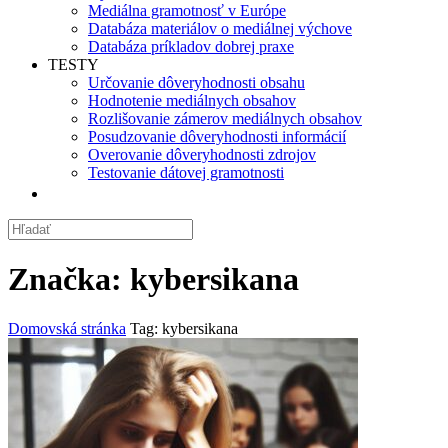
Mediálna gramotnosť v Európe
Databáza materiálov o mediálnej výchove
Databáza príkladov dobrej praxe
TESTY
Určovanie dôveryhodnosti obsahu
Hodnotenie mediálnych obsahov
Rozlišovanie zámerov mediálnych obsahov
Posudzovanie dôveryhodnosti informácií
Overovanie dôveryhodnosti zdrojov
Testovanie dátovej gramotnosti
Značka:
kybersikana
Domovská stránka
Tag: kybersikana