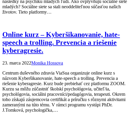
následky na psychiku mladých ľudí. Ako ovplyvňujú sociálne siete
mladých? Sociálne siete sa stali neoddeliteľnou súčasťou našich
životov. Tieto platformy…
Online kurz – Kyberšikanovanie, hate-
speech a trolling. Prevencia a riešenie
kyberagresie.
23. marca 2022
Monika Hossova
Centrum duševného zdravia ViaSua organizuje online kurz s
názvom Kyberšikanovanie, hate-speech a trolling. Prevencia a
riešenie kyberagresie. Kurz bude prebiehať cez platformu ZOOM.
Kurzu sa môžu zúčastniť školskí psychológovia, učiteľ/ia,
psychológovia, sociálni pracovníci/pedagógovia, terapeuti. Okrem
toho získajú záujemcovia certifikát a príručku s rôznymi aktivitami
zameranými na túto tému. V rámci programu vystúpi PhDr.
J.Tomková, psychologička,…