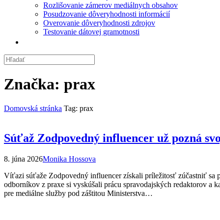
Rozlišovanie zámerov mediálnych obsahov
Posudzovanie dôveryhodnosti informácií
Overovanie dôveryhodnosti zdrojov
Testovanie dátovej gramotnosti
Značka:
prax
Domovská stránka
Tag: prax
Súťaž Zodpovedný influencer už pozná svo
8. júna 2026
Monika Hossova
Víťazi súťaže Zodpovedný influencer získali príležitosť zúčastniť 
odborníkov z praxe si vyskúšali prácu spravodajských redaktorov a k
pre mediálne služby pod záštitou Ministerstva…