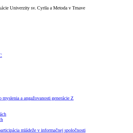
ácie Univerzity sv. Cyrila a Metoda v Trnave
EC
ho myslenia a angažovanosti generácie Z
lách
ch
articipácia mládeže v informačnej spoločnosti