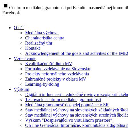
stop
Centrum mediálnej gramotnosti pri Fakulte masmediálnej komunik
Facebook
O nás
Mediálna výchova
Charakteristika centra
Realizačný tím
Kontakt
Acknowledgement of the goals and activities of the IM
Vzdelávanie
Kvalifikačné štúdium MV
Formálne vzdelávanie na Slovensku
Projekty neformálneho vzdelávania
Zahraničné projekty v oblasti MV
Learning-by-doing
Výskum
Digitálni influenceri – edukačné roviny rozvoja kritické
Testovacie centrum mediálnej gramotnosti
Mediálna gramotnosť dospelej populácie v SR
Stav mediálnej výchovy na slovenských základných ško
Stav mediálnej výchovy na slovenských stredných školá
Výskum “Dospievajúci vo virtuálnom priestore”
On-line Generácia: Informácie, komunikácia a digitálna p