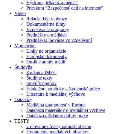
Výskum „Mládež a médiá“
Prieskum “Bezpečnosť detí na internete”
Video
Relácia: Být v obraze
Dokumentárne filmy
Vzdelávacie programy
Prednášky o médiách
Prednáška: Inovácie vo vzdelávaní
Monitoring
Linky na organizácie
Európske dokumenty
On-line archív médií
Študovňa
Knižnica IMEC
Študijné texty
Slovník pojmov
Edukačné pomôcky – študentské práce
Literatúra k mediálnej výchove
Databázy
Mediálna gramotnosť v Európe
Databáza materiálov o mediálnej výchove
Databáza príkladov dobrej praxe
TESTY
Určovanie dôveryhodnosti obsahu
Hodnotenie mediálnych obsahov