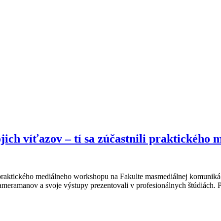
jich víťazov – tí sa zúčastnili praktické
sa praktického mediálneho workshopu na Fakulte masmediálnej komuniká
ameramanov a svoje výstupy prezentovali v profesionálnych štúdiách. P