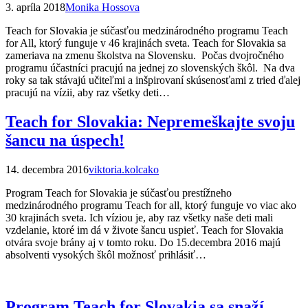
3. apríla 2018
Monika Hossova
Teach for Slovakia je súčasťou medzinárodného programu Teach
for All, ktorý funguje v 46 krajinách sveta. Teach for Slovakia sa
zameriava na zmenu školstva na Slovensku. Počas dvojročného
programu účastníci pracujú na jednej zo slovenských škôl. Na dva
roky sa tak stávajú učiteľmi a inšpirovaní skúsenosťami z tried ďalej
pracujú na vízii, aby raz všetky deti…
Teach for Slovakia: Nepremeškajte svoju
šancu na úspech!
14. decembra 2016
viktoria.kolcako
Program Teach for Slovakia je súčasťou prestížneho
medzinárodného programu Teach for all, ktorý funguje vo viac ako
30 krajinách sveta. Ich víziou je, aby raz všetky naše deti mali
vzdelanie, ktoré im dá v živote šancu uspieť. Teach for Slovakia
otvára svoje brány aj v tomto roku. Do 15.decembra 2016 majú
absolventi vysokých škôl možnosť prihlásiť…
Program Teach for Slovakia sa snaží