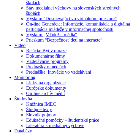
školách
Stav mediálnej výchovy na slovenských stredných
školách
Výskum “Dospievajúci vo virtuálnom priestore”
On-line Generácia: Informácie, komunikácia a digitálna
participácia mládeže v informačnej spoločnosti
Výskum „Mládež a médiá“
Prieskum “Bezpečnosť detí na internete”
Video
Relácia: Být v obraze
Dokumentárne filmy
Vzdelávacie programy
Prednášky o médiách
Prednáška: Inovácie vo vzdelávaní
Monitoring
Linky na organizácie
Európske dokumenty
On-line archív médií
Študovňa
Knižnica IMEC
Študijné texty
Slovník pojmov
Edukačné pomôcky – študentské práce
Literatúra k mediálnej výchove
Databázy