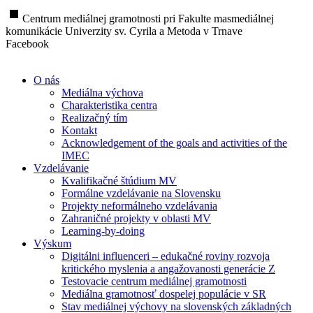
stop
Centrum mediálnej gramotnosti pri Fakulte masmediálnej
komunikácie Univerzity sv. Cyrila a Metoda v Trnave
Facebook
O nás
Mediálna výchova
Charakteristika centra
Realizačný tím
Kontakt
Acknowledgement of the goals and activities of the
IMEC
Vzdelávanie
Kvalifikačné štúdium MV
Formálne vzdelávanie na Slovensku
Projekty neformálneho vzdelávania
Zahraničné projekty v oblasti MV
Learning-by-doing
Výskum
Digitálni influenceri – edukačné roviny rozvoja
kritického myslenia a angažovanosti generácie Z
Testovacie centrum mediálnej gramotnosti
Mediálna gramotnosť dospelej populácie v SR
Stav mediálnej výchovy na slovenských základných