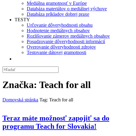
Mediálna gramotnosť v Európe
Databáza materiálov o mediálnej výchove
Databáza príkladov dobrej praxe
TESTY
Určovanie dôveryhodnosti obsahu
Hodnotenie mediálnych obsahov
Rozlišovanie zámerov mediálnych obsahov
Posudzovanie dôveryhodnosti informácií
Overovanie dôveryhodnosti zdrojov
Testovanie dátovej gramotnosti
Značka:
Teach for all
Domovská stránka
Tag: Teach for all
Teraz máte možnosť zapojiť sa do
programu Teach for Slovakia!