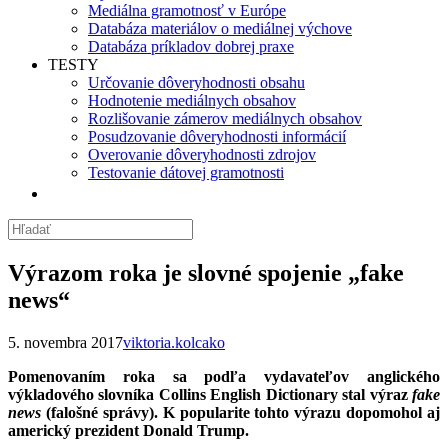
Mediálna gramotnosť v Európe
Databáza materiálov o mediálnej výchove
Databáza príkladov dobrej praxe
TESTY
Určovanie dôveryhodnosti obsahu
Hodnotenie mediálnych obsahov
Rozlišovanie zámerov mediálnych obsahov
Posudzovanie dôveryhodnosti informácií
Overovanie dôveryhodnosti zdrojov
Testovanie dátovej gramotnosti
Výrazom roka je slovné spojenie „fake
news“
5. novembra 2017
viktoria.kolcako
Pomenovaním roka sa podľa vydavateľov anglického
výkladového slovníka Collins English Dictionary stal výraz
fake
news
(falošné správy). K popularite tohto výrazu dopomohol aj
americký prezident Donald Trump.