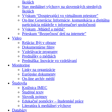
školách
Stav mediálnej výchovy na slovenských stredných
školách
Výskum “Dospievajúci vo virtuálnom priestore”
On-line Generácia: Informácie, komunikácia a digitálna
participácia mládeže v informačnej spoločnosti
Výskum „Mládež a médiá“
Prieskum “Bezpečnosť detí na internete”
Video
Relácia: Být v obraze
Dokumentárne filmy
Vzdelávacie programy
Prednášky o médiách
Prednáška: Inovácie vo vzdelávaní
Monitoring
Linky na organizácie
Európske dokumenty
On-line archív médií
Študovňa
Knižnica IMEC
Študijné texty
Slovník pojmov
Edukačné pomôcky – študentské práce
Literatúra k mediálnej výchove
Databázy