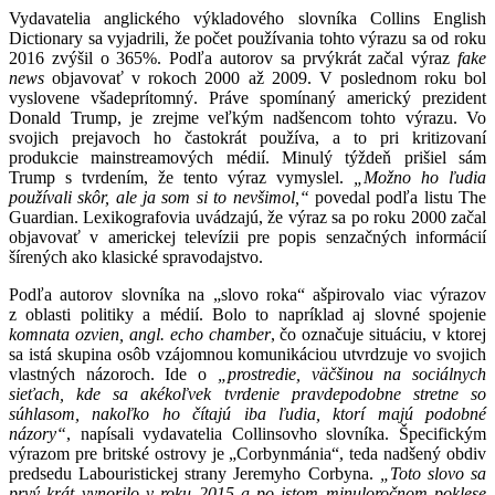
Vydavatelia anglického výkladového slovníka Collins English
Dictionary sa vyjadrili, že počet používania tohto výrazu sa od roku
2016 zvýšil o 365%. Podľa autorov sa prvýkrát začal výraz
fake
news
objavovať v rokoch 2000 až 2009. V poslednom roku bol
vyslovene všadeprítomný. Práve spomínaný americký prezident
Donald Trump, je zrejme veľkým nadšencom tohto výrazu. Vo
svojich prejavoch ho častokrát používa, a to pri kritizovaní
produkcie mainstreamových médií. Minulý týždeň prišiel sám
Trump s tvrdením, že tento výraz vymyslel.
„Možno ho ľudia
používali skôr, ale ja som si to nevšimol,“
povedal podľa listu The
Guardian. Lexikografovia uvádzajú, že výraz sa po roku 2000 začal
objavovať v americkej televízii pre popis senzačných informácií
šírených ako klasické spravodajstvo.
Podľa autorov slovníka na „slovo roka“ ašpirovalo viac výrazov
z oblasti politiky a médií. Bolo to napríklad aj slovné spojenie
komnata ozvien, angl. echo chamber
, čo označuje situáciu, v ktorej
sa istá skupina osôb vzájomnou komunikáciou utvrdzuje vo svojich
vlastných názoroch. Ide o
„prostredie, väčšinou na sociálnych
sieťach, kde sa akékoľvek tvrdenie pravdepodobne stretne so
súhlasom, nakoľko ho čítajú iba ľudia, ktorí majú podobné
názory“
, napísali vydavatelia Collinsovho slovníka. Špecifickým
výrazom pre britské ostrovy je „Corbynmánia“, teda nadšený obdiv
predsedu Labouristickej strany Jeremyho Corbyna.
„Toto slovo sa
prvý krát vynorilo v roku 2015 a po istom minuloročnom poklese