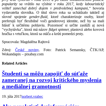
popularity sa vrátilo na výslnie v roku 2017, kedy labouristický
veliteľ zanechal dobrý dojem v predvolebnej kampani,“
hovoria
vydavatelia slovníka. O titul slovo roka sa uchádzalo taktiež aj
slovné spojenie
gender-fluid,
ktoré charakterizuje osoby, ktoré
preferujú byť flexibilné voči genderovej identite, než by sa mali
hlásiť k určitému pohlaviu. Pozornosť si určite zaslúži aj nová
"vychytávka", ktorá má názov
fidget spinner,
plastová alebo kovová
hračka s vrtuľkou, ktorá sa otáča a krúti pomedzi prsty.
Spracovala: Magdaléna Rajtová
Zdroj:
České noviny
, Foto: Patrick Semansky, ČTK/AP,
Wokandapix – pixabay.com
Related Articles
Študenti sa môžu zapojiť do súťaže
zameranej na rozvoj kritického myslenia
a mediálnej gramotnosti
19. júla 2017
norbert.vrabec