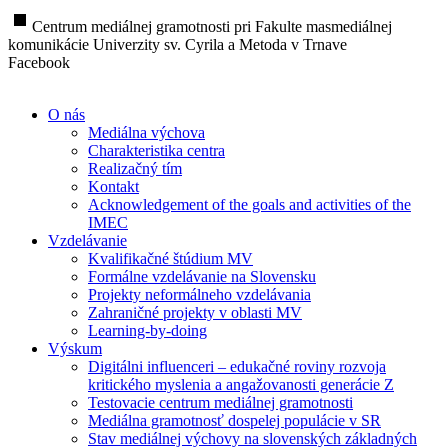
stop
Centrum mediálnej gramotnosti pri Fakulte masmediálnej
komunikácie Univerzity sv. Cyrila a Metoda v Trnave
Facebook
O nás
Mediálna výchova
Charakteristika centra
Realizačný tím
Kontakt
Acknowledgement of the goals and activities of the
IMEC
Vzdelávanie
Kvalifikačné štúdium MV
Formálne vzdelávanie na Slovensku
Projekty neformálneho vzdelávania
Zahraničné projekty v oblasti MV
Learning-by-doing
Výskum
Digitálni influenceri – edukačné roviny rozvoja
kritického myslenia a angažovanosti generácie Z
Testovacie centrum mediálnej gramotnosti
Mediálna gramotnosť dospelej populácie v SR
Stav mediálnej výchovy na slovenských základných