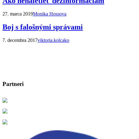
Ako nenaletieť dezinformáciám
27. marca 2019
Monika Hossova
Boj s falošnými správami
7. decembra 2017
viktoria.kolcako
Partneri