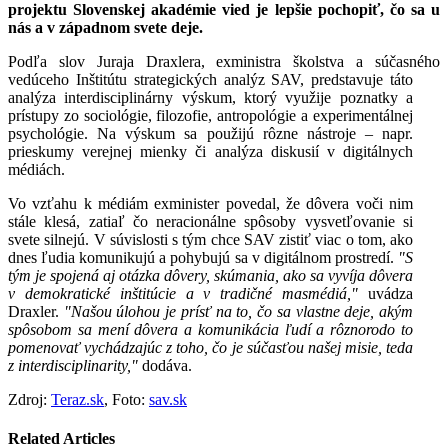
projektu Slovenskej akadémie vied je lepšie pochopiť, čo sa u
nás a v západnom svete deje.
Podľa slov Juraja Draxlera, exministra školstva a súčasného
vedúceho Inštitútu strategických analýz SAV,
predstavuje táto
analýza interdisciplinárny výskum, ktorý využije poznatky a
prístupy zo sociológie, filozofie, antropológie a experimentálnej
psychológie. Na výskum sa použijú rôzne nástroje – napr.
prieskumy verejnej mienky či analýza diskusií v digitálnych
médiách.
Vo vzťahu k médiám exminister povedal, že dôvera voči nim
stále klesá, zatiaľ čo neracionálne spôsoby vysvetľovanie si
svete silnejú. V súvislosti s tým chce SAV zistiť viac o tom, ako
dnes ľudia komunikujú a pohybujú sa v digitálnom prostredí.
"S
tým je spojená aj otázka dôvery, skúmania, ako sa vyvíja dôvera
v demokratické inštitúcie a v tradičné masmédiá,"
uvádza
Draxler.
"Našou úlohou je prísť na to, čo sa vlastne deje, akým
spôsobom sa mení dôvera a komunikácia ľudí a rôznorodo to
pomenovať vychádzajúc z toho, čo je súčasťou našej misie, teda
z interdisciplinarity,"
dodáva.
Zdroj:
Teraz.sk
, Foto:
sav.sk
Related Articles