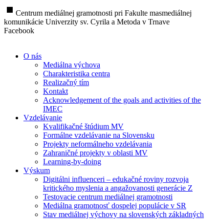
stop
Centrum mediálnej gramotnosti pri Fakulte masmediálnej
komunikácie Univerzity sv. Cyrila a Metoda v Trnave
Facebook
O nás
Mediálna výchova
Charakteristika centra
Realizačný tím
Kontakt
Acknowledgement of the goals and activities of the
IMEC
Vzdelávanie
Kvalifikačné štúdium MV
Formálne vzdelávanie na Slovensku
Projekty neformálneho vzdelávania
Zahraničné projekty v oblasti MV
Learning-by-doing
Výskum
Digitálni influenceri – edukačné roviny rozvoja
kritického myslenia a angažovanosti generácie Z
Testovacie centrum mediálnej gramotnosti
Mediálna gramotnosť dospelej populácie v SR
Stav mediálnej výchovy na slovenských základných