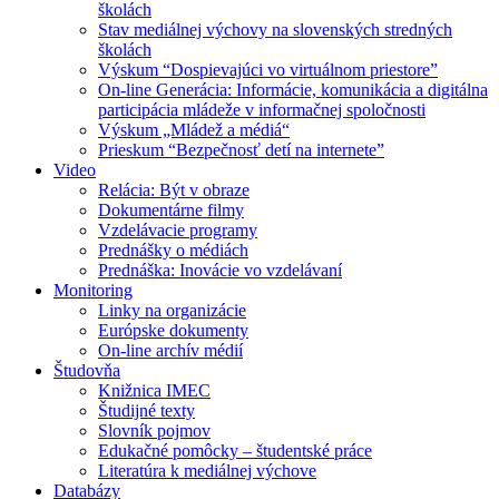
školách
Stav mediálnej výchovy na slovenských stredných
školách
Výskum “Dospievajúci vo virtuálnom priestore”
On-line Generácia: Informácie, komunikácia a digitálna
participácia mládeže v informačnej spoločnosti
Výskum „Mládež a médiá“
Prieskum “Bezpečnosť detí na internete”
Video
Relácia: Být v obraze
Dokumentárne filmy
Vzdelávacie programy
Prednášky o médiách
Prednáška: Inovácie vo vzdelávaní
Monitoring
Linky na organizácie
Európske dokumenty
On-line archív médií
Študovňa
Knižnica IMEC
Študijné texty
Slovník pojmov
Edukačné pomôcky – študentské práce
Literatúra k mediálnej výchove
Databázy