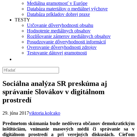
Mediálna gramotnosť v Európe
Databáza materiálov o mediálnej výchove
Databáza príkladov dobrej praxe
TESTY
Určovanie dôveryhodnosti obsahu
Hodnotenie mediálnych obsahov
Rozlišovanie zámerov mediálnych obsahov
Posudzovanie dôveryhodnosti informácií
Overovanie dôveryhodnosti zdrojov
Testovanie dátovej gramotnosti
Sociálna analýza SR preskúma aj
správanie Slovákov v digitálnom
prostredí
29. júna 2017
viktoria.kolcako
Predmetom skúmania bude nedôvera občanov demokratickým
inštitúciám, vnímanie masových médií či správanie sa v
digitálnom prostredí a pri verejných diskusiách. Cieľom