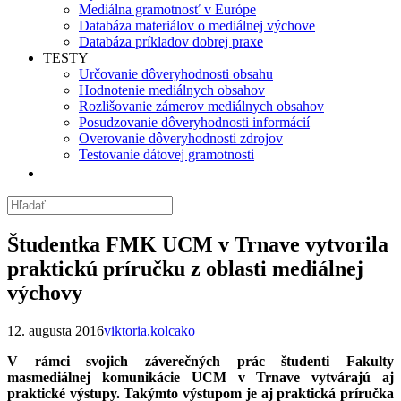
Mediálna gramotnosť v Európe
Databáza materiálov o mediálnej výchove
Databáza príkladov dobrej praxe
TESTY
Určovanie dôveryhodnosti obsahu
Hodnotenie mediálnych obsahov
Rozlišovanie zámerov mediálnych obsahov
Posudzovanie dôveryhodnosti informácií
Overovanie dôveryhodnosti zdrojov
Testovanie dátovej gramotnosti
Študentka FMK UCM v Trnave vytvorila
praktickú príručku z oblasti mediálnej
výchovy
12. augusta 2016
viktoria.kolcako
V rámci svojich záverečných prác študenti Fakulty
masmediálnej komunikácie UCM v Trnave vytvárajú aj
praktické výstup
y. Takýmto výstupom je aj praktická príručka