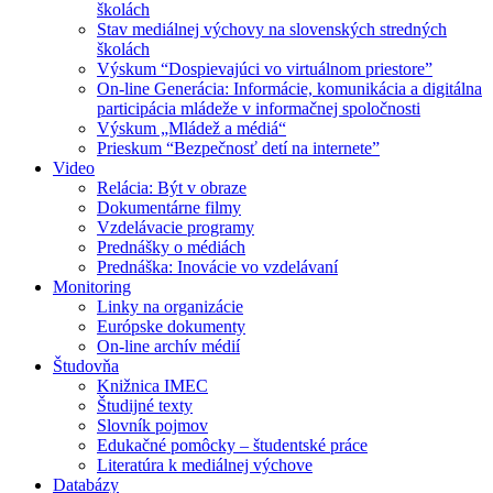
školách
Stav mediálnej výchovy na slovenských stredných
školách
Výskum “Dospievajúci vo virtuálnom priestore”
On-line Generácia: Informácie, komunikácia a digitálna
participácia mládeže v informačnej spoločnosti
Výskum „Mládež a médiá“
Prieskum “Bezpečnosť detí na internete”
Video
Relácia: Být v obraze
Dokumentárne filmy
Vzdelávacie programy
Prednášky o médiách
Prednáška: Inovácie vo vzdelávaní
Monitoring
Linky na organizácie
Európske dokumenty
On-line archív médií
Študovňa
Knižnica IMEC
Študijné texty
Slovník pojmov
Edukačné pomôcky – študentské práce
Literatúra k mediálnej výchove
Databázy