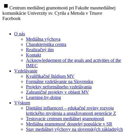
stop
Centrum mediálnej gramotnosti pri Fakulte masmediálnej
komunikácie Univerzity sv. Cyrila a Metoda v Trnave
Facebook
O nás
Mediálna výchova
Charakteristika centra
Realizačný tím
Kontakt
Acknowledgement of the goals and activities of the
IMEC
Vzdelávanie
Kvalifikačné štúdium MV
Formálne vzdelávanie na Slovensku
Projekty neformálneho vzdelávania
Zahraničné projekty v oblasti MV
Learning-by-doing
Výskum
Digitálni influenceri – edukačné roviny rozvoja
kritického myslenia a angažovanosti generácie Z
Testovacie centrum mediálnej gramotnosti
Mediálna gramotnosť dospelej populácie v SR
Stav mediálnej výchovy na slovenských základných