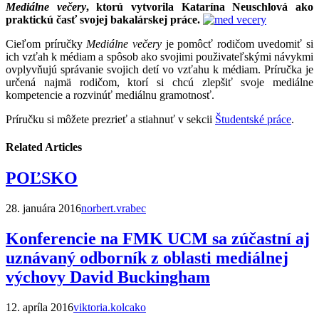
Mediálne večery
, ktorú vytvorila Katarína Neuschlová ako
praktickú časť svojej bakalárskej práce.
Cieľom príručky
Mediálne večery
je pomôcť rodičom uvedomiť si
ich vzťah k médiam a spôsob ako svojimi použivateľskými návykmi
ovplyvňujú správanie svojich detí vo vzťahu k médiam. Príručka je
určená najmä rodičom, ktorí si chcú zlepšiť svoje mediálne
kompetencie a rozvinúť mediálnu gramotnosť.
Príručku si môžete prezrieť a stiahnuť v sekcii
Študentské práce
.
Related Articles
POĽSKO
28. januára 2016
norbert.vrabec
Konferencie na FMK UCM sa zúčastní aj
uznávaný odborník z oblasti mediálnej
výchovy David Buckingham
12. apríla 2016
viktoria.kolcako