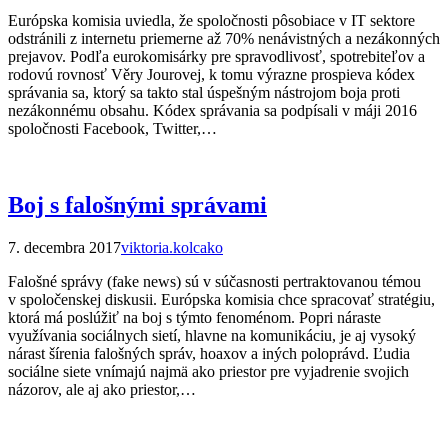
Európska komisia uviedla, že spoločnosti pôsobiace v IT sektore
odstránili z internetu priemerne až 70% nenávistných a nezákonných
prejavov. Podľa eurokomisárky pre spravodlivosť, spotrebiteľov a
rodovú rovnosť Věry Jourovej, k tomu výrazne prospieva kódex
správania sa, ktorý sa takto stal úspešným nástrojom boja proti
nezákonnému obsahu. Kódex správania sa podpísali v máji 2016
spoločnosti Facebook, Twitter,…
Boj s falošnými správami
7. decembra 2017
viktoria.kolcako
Falošné správy (fake news) sú v súčasnosti pertraktovanou témou
v spoločenskej diskusii. Európska komisia chce spracovať stratégiu,
ktorá má poslúžiť na boj s týmto fenoménom. Popri náraste
využívania sociálnych sietí, hlavne na komunikáciu, je aj vysoký
nárast šírenia falošných správ, hoaxov a iných poloprávd. Ľudia
sociálne siete vnímajú najmä ako priestor pre vyjadrenie svojich
názorov, ale aj ako priestor,…