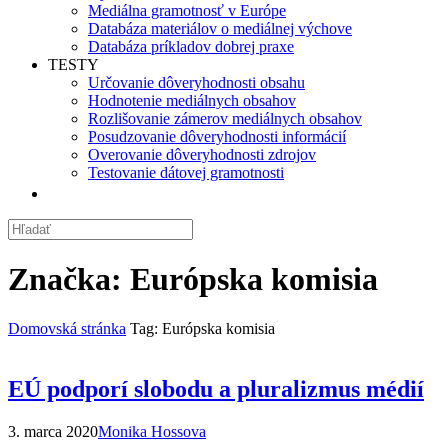
Mediálna gramotnosť v Európe
Databáza materiálov o mediálnej výchove
Databáza príkladov dobrej praxe
TESTY
Určovanie dôveryhodnosti obsahu
Hodnotenie mediálnych obsahov
Rozlišovanie zámerov mediálnych obsahov
Posudzovanie dôveryhodnosti informácií
Overovanie dôveryhodnosti zdrojov
Testovanie dátovej gramotnosti
Značka:
Európska komisia
Domovská stránka
Tag: Európska komisia
EÚ podporí slobodu a pluralizmus médií
3. marca 2020
Monika Hossova