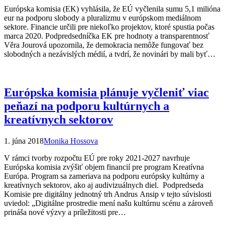
Európska komisia (EK) vyhlásila, že EÚ vyčlenila sumu 5,1 milióna
eur na podporu slobody a pluralizmu v európskom mediálnom
sektore. Financie určili pre niekoľko projektov, ktoré spustia počas
marca 2020. Podpredsedníčka EK pre hodnoty a transparentnosť
Věra Jourová upozornila, že demokracia nemôže fungovať bez
slobodných a nezávislých médií, a tvdrí, že novinári by mali byť…
Európska komisia plánuje vyčleniť viac
peňazí na podporu kultúrnych a
kreatívnych sektorov
1. júna 2018
Monika Hossova
V rámci tvorby rozpočtu EÚ pre roky 2021-2027 navrhuje
Európska komisia zvýšiť objem financií pre program Kreatívna
Európa. Program sa zameriava na podporu európsky kultúrny a
kreatívnych sektorov, ako aj audivizuálnych diel. Podpredseda
Komisie pre digitálny jednotný trh Andrus Ansip v tejto súvislosti
uviedol: „Digitálne prostredie mení našu kultúrnu scénu a zároveň
prináša nové výzvy a príležitosti pre…