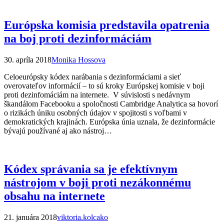
Európska komisia predstavila opatrenia
na boj proti dezinformáciám
30. apríla 2018
Monika Hossova
Celoeurópsky kódex narábania s dezinformáciami a sieť
overovateľov informácií – to sú kroky Európskej komisie v boji
proti dezinfomáciám na internete. V súvislosti s nedávnym
škandálom Facebooku a spoločnosti Cambridge Analytica sa hovorí
o rizikách úniku osobných údajov v spojitosti s voľbami v
demokratických krajinách. Európska únia uznala, že dezinformácie
bývajú používané aj ako nástroj…
Kódex správania sa je efektívnym
nástrojom v boji proti nezákonnému
obsahu na internete
21. januára 2018
viktoria.kolcako