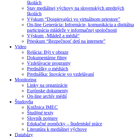
školách
Stav mediálnej výchovy na slovenských stredných
školách
Výskum “Dospievajúci vo virtuálnom priestore”
On-line Generácia: Informácie, komunikácia a digitálna
participácia mládeže v informačnej spoločnosti
Výskum „Mládež a médiá“
Prieskum “Bezpečnosť detí na internete”
Video
Relácia: Být v obraze
Dokumentárne filmy
Vzdelávacie programy
Prednášky o médiách
Prednáška: Inovácie vo vzdelávaní
Monitoring
Linky na organizácie
Európske dokumenty
On-line archív médií
Študovňa
Knižnica IMEC
Študijné texty
Slovník pojmov
Edukačné pomôcky – študentské práce
Literatúra k mediálnej výchove
Databázy