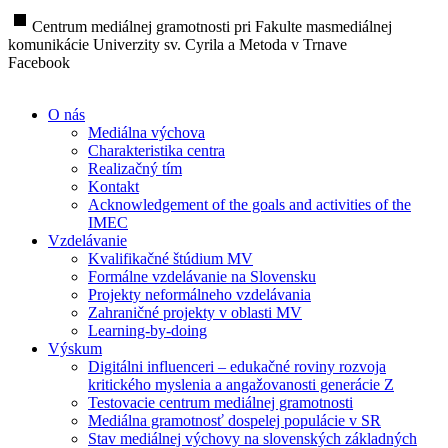
stop
Centrum mediálnej gramotnosti pri Fakulte masmediálnej
komunikácie Univerzity sv. Cyrila a Metoda v Trnave
Facebook
O nás
Mediálna výchova
Charakteristika centra
Realizačný tím
Kontakt
Acknowledgement of the goals and activities of the
IMEC
Vzdelávanie
Kvalifikačné štúdium MV
Formálne vzdelávanie na Slovensku
Projekty neformálneho vzdelávania
Zahraničné projekty v oblasti MV
Learning-by-doing
Výskum
Digitálni influenceri – edukačné roviny rozvoja
kritického myslenia a angažovanosti generácie Z
Testovacie centrum mediálnej gramotnosti
Mediálna gramotnosť dospelej populácie v SR
Stav mediálnej výchovy na slovenských základných