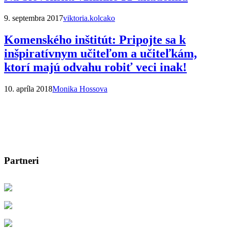
9. septembra 2017
viktoria.kolcako
Komenského inštitút: Pripojte sa k
inšpiratívnym učiteľom a učiteľkám,
ktorí majú odvahu robiť veci inak!
10. apríla 2018
Monika Hossova
Partneri