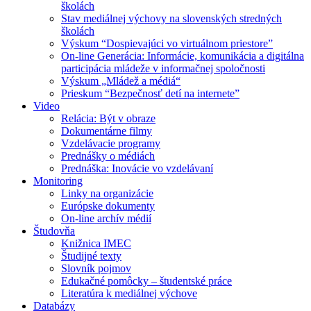
školách
Stav mediálnej výchovy na slovenských stredných
školách
Výskum “Dospievajúci vo virtuálnom priestore”
On-line Generácia: Informácie, komunikácia a digitálna
participácia mládeže v informačnej spoločnosti
Výskum „Mládež a médiá“
Prieskum “Bezpečnosť detí na internete”
Video
Relácia: Být v obraze
Dokumentárne filmy
Vzdelávacie programy
Prednášky o médiách
Prednáška: Inovácie vo vzdelávaní
Monitoring
Linky na organizácie
Európske dokumenty
On-line archív médií
Študovňa
Knižnica IMEC
Študijné texty
Slovník pojmov
Edukačné pomôcky – študentské práce
Literatúra k mediálnej výchove
Databázy