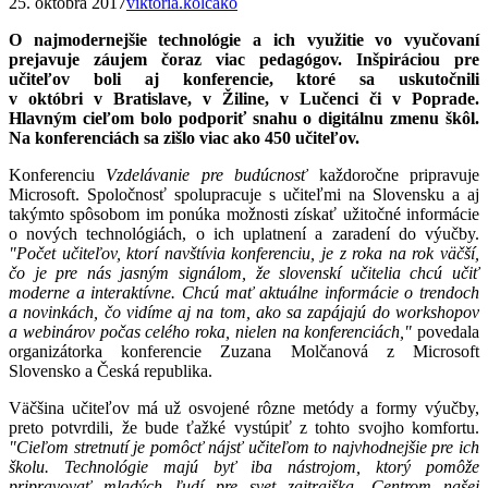
25. októbra 2017
viktoria.kolcako
O najmodernejšie technológie a ich využitie vo vyučovaní
prejavuje záujem čoraz viac pedagógov. Inšpiráciou pre
učiteľov boli aj konferencie, ktoré sa uskutočnili
v októbri v Bratislave, v Žiline, v Lučenci či v Poprade.
Hlavným cieľom bolo podporiť snahu o digitálnu zmenu škôl.
Na konferenciách sa zišlo viac ako 450 učiteľov.
Konferenciu
Vzdelávanie pre budúcnosť
každoročne pripravuje
Microsoft. Spoločnosť spolupracuje s učiteľmi na Slovensku a aj
takýmto spôsobom im ponúka možnosti získať užitočné informácie
o nových technológiách, o ich uplatnení a zaradení do výučby.
"Počet učiteľov, ktorí navštívia konferenciu, je z roka na rok väčší,
čo je pre nás jasným signálom, že slovenskí učitelia chcú učiť
moderne a interaktívne. Chcú mať aktuálne informácie o trendoch
a novinkách, čo vidíme aj na tom, ako sa zapájajú do workshopov
a webinárov počas celého roka, nielen na konferenciách,"
povedala
organizátorka konferencie Zuzana Molčanová z Microsoft
Slovensko a Česká republika.
Väčšina učiteľov má už osvojené rôzne metódy a formy výučby,
preto potvrdili, že bude ťažké vystúpiť z tohto svojho komfortu.
"Cieľom stretnutí je pomôcť nájsť učiteľom to najvhodnejšie pre ich
školu. Technológie majú byť iba nástrojom, ktorý pomôže
pripravovať mladých ľudí pre svet zajtrajška. Centrom našej