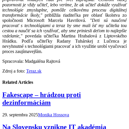
pozornosti je vždy učiteľ, lebo veríme, že ak učiteľ dokáže využívať
technológie zmysluplne, pomôže celkovému procesu digitálnej
transformácie školy,"
priblížila riaditeľka pre oblasť školstva zo
spoločnosti Microsoft Marcela Havrilová.
"Deti sú naučené
pracovať s technológiami a teraz by sme mali ísť my učitelia tou
cestou a naučiť sa ich využívať, aby sme priniesli deťom to najlepšie
vzdelanie,"
povedala učiteľka Martina Hrabalová z Liptovského
Hrádku. Podľa učiteľky Radany Tuhárskej z Lučenca je
nevyhnutné s technológiami pracovať a ich využitie urobí vyučovací
proces zaujímavejším.
Spracovala: Madgaléna Rajtová
Zdroj a foto:
Teraz.sk
Related Articles
Fakescape – hrádzou proti
dezinformáciám
29. septembra 2025
Monika Hossova
Na Slovensku vznikne IT akadémia