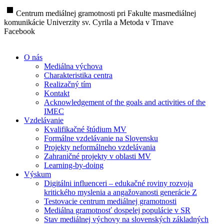
stop
Centrum mediálnej gramotnosti pri Fakulte masmediálnej
komunikácie Univerzity sv. Cyrila a Metoda v Trnave
Facebook
O nás
Mediálna výchova
Charakteristika centra
Realizačný tím
Kontakt
Acknowledgement of the goals and activities of the
IMEC
Vzdelávanie
Kvalifikačné štúdium MV
Formálne vzdelávanie na Slovensku
Projekty neformálneho vzdelávania
Zahraničné projekty v oblasti MV
Learning-by-doing
Výskum
Digitálni influenceri – edukačné roviny rozvoja
kritického myslenia a angažovanosti generácie Z
Testovacie centrum mediálnej gramotnosti
Mediálna gramotnosť dospelej populácie v SR
Stav mediálnej výchovy na slovenských základných