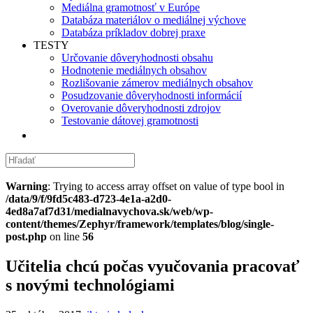
Mediálna gramotnosť v Európe
Databáza materiálov o mediálnej výchove
Databáza príkladov dobrej praxe
TESTY
Určovanie dôveryhodnosti obsahu
Hodnotenie mediálnych obsahov
Rozlišovanie zámerov mediálnych obsahov
Posudzovanie dôveryhodnosti informácií
Overovanie dôveryhodnosti zdrojov
Testovanie dátovej gramotnosti
Warning
: Trying to access array offset on value of type bool in
/data/9/f/9fd5c483-d723-4e1a-a2d0-
4ed8a7af7d31/medialnavychova.sk/web/wp-
content/themes/Zephyr/framework/templates/blog/single-
post.php
on line
56
Učitelia chcú počas vyučovania pracovať
s novými technológiami