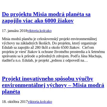
Do projektu Misia modrá planéta sa
zapojilo viac ako 6000 žiakov
17. januára 2018
viktoria.kolcako
Misia modrá planéta je celoslovenský projekt environmentálnej
výchovy na základných školách. Do projektu, ktorý organizuje
Edulab sa zapojilo až 280 škôl a okolo 6500 žiakov. Cieľom
projektu je viesť žiakov k ochrane životného prostredia a k šetrnému
správaniu sa k prírode a prírodných zdrojom. Podľa Jána Machaja,
riaditeľa n.o. Edulab, je projekt „jednou z odpovedí na…
Projekt inovatívneho spôsobu výučby
environmentálnej výchovy – Misia modrá
planéta
18. októbra 2017
viktoria.kolcako