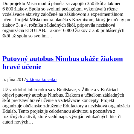
Do projektu Misia modrá planéta sa zapojilo 350 škôl a takmer
6 800 žiakov. Spolu so svojimi pedagógmi vykonávajú rôzne
vzdelávacie aktivity založené na zážitkovom a experimentálnom
učení. Projekt Misia modrá planéta s Kozmixom, ktorý je určený pre
žiakov 3. a 4. ročníka základných škôl, pripravila nezisková
organizácia EDULAB. Takmer 6 800 žiakov z 350 prihlásených
škôl už spolu so svojimi…
Putovný autobus Nimbus ukáže žiakom
hravé učenie
5. júna 2017
viktoria.kolcako
Už v októbri tohto roku sa v Bratislave, v Žiline a v Košiciach
objaví putovný autobus Nimbus. Žiakom a učiteľom základných
škôl predstaví hravé učenie a vzdelávacie koncepty. Projekt
organizuje občianske združenie Edufactory a nezisková organizácia
Edulab. Tento projekt je celodennou aktivitou a pozostáva z
rozličných aktivít, ktoré vedú napr. vývojári edukačných hier či
autori nových…