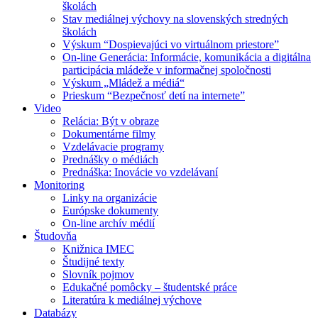
školách
Stav mediálnej výchovy na slovenských stredných
školách
Výskum “Dospievajúci vo virtuálnom priestore”
On-line Generácia: Informácie, komunikácia a digitálna
participácia mládeže v informačnej spoločnosti
Výskum „Mládež a médiá“
Prieskum “Bezpečnosť detí na internete”
Video
Relácia: Být v obraze
Dokumentárne filmy
Vzdelávacie programy
Prednášky o médiách
Prednáška: Inovácie vo vzdelávaní
Monitoring
Linky na organizácie
Európske dokumenty
On-line archív médií
Študovňa
Knižnica IMEC
Študijné texty
Slovník pojmov
Edukačné pomôcky – študentské práce
Literatúra k mediálnej výchove
Databázy