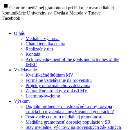
stop
Centrum mediálnej gramotnosti pri Fakulte masmediálnej
komunikácie Univerzity sv. Cyrila a Metoda v Trnave
Facebook
O nás
Mediálna výchova
Charakteristika centra
Realizačný tím
Kontakt
Acknowledgement of the goals and activities of the
IMEC
Vzdelávanie
Kvalifikačné štúdium MV
Formálne vzdelávanie na Slovensku
Projekty neformálneho vzdelávania
Zahraničné projekty v oblasti MV
Learning-by-doing
Výskum
Digitálni influenceri – edukačné roviny rozvoja
kritického myslenia a angažovanosti generácie Z
Testovacie centrum mediálnej gramotnosti
Mediálna gramotnosť dospelej populácie v SR
Stav mediálnej výchovy na slovenských základných