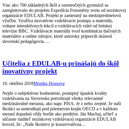
Viac ako 700 základných škôl a osemročných gymnázií sa
zaregistrovalo do projektu Expedícia Fenomény sveta od neziskovej
organizácie EDULAB. Projekt je zameraný na medzipredmetovú
výučbu. Využíva inovatívne vzdelávacie postupy a materiály,
vrátane interaktívnych lekcií a vzdelávacích videí od britskej
televízie BBC. Vzdelávacie materiály tvorí kombinácia tlačených
materiálov a online zdrojov, ktoré autorsky pripravili skúsení
slovenskí pedagógovia….
Učitelia z EDULAB-u prinášajú do škôl
inovatívny projekt
10. októbra 2018
Monika Hossova
Nejde o subjektívne hodnotenie, postupný úpadok kvality
vzdelávania na Slovensku potvrdzujú všetky relevantné
medzinárodné merania, ako napr. PISA. Je z neho zrejmé, že naši
školáci sa umiestňujú pod priemerom krajín OECD a v každom
meraní dopadnú vždy horšie ako predtým. Ján Machaj, učiteľ a
súčasne riaditeľ neziskovej vzdelávacej organizácie EDULAB
hovorí, že: „Naše školstvo je konzervatívna…