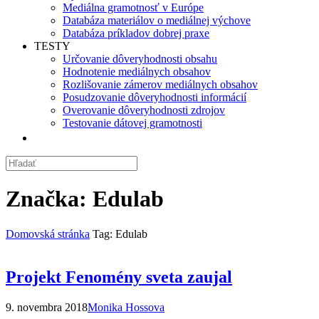
Mediálna gramotnosť v Európe
Databáza materiálov o mediálnej výchove
Databáza príkladov dobrej praxe
TESTY
Určovanie dôveryhodnosti obsahu
Hodnotenie mediálnych obsahov
Rozlišovanie zámerov mediálnych obsahov
Posudzovanie dôveryhodnosti informácií
Overovanie dôveryhodnosti zdrojov
Testovanie dátovej gramotnosti
Značka:
Edulab
Domovská stránka
Tag: Edulab
Projekt Fenomény sveta zaujal
9. novembra 2018
Monika Hossova