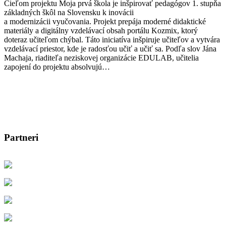
Cieľom projektu Moja prvá škola je inšpirovať pedagógov 1. stupňa
základných škôl na Slovensku k inovácii
a modernizácii vyučovania. Projekt prepája moderné didaktické
materiály a digitálny vzdelávací obsah portálu Kozmix, ktorý
doteraz učiteľom chýbal. Táto iniciatíva inšpiruje učiteľov a vytvára
vzdelávací priestor, kde je radosťou učiť a učiť sa. Podľa slov Jána
Machaja, riaditeľa neziskovej organizácie EDULAB, učitelia
zapojení do projektu absolvujú…
Partneri