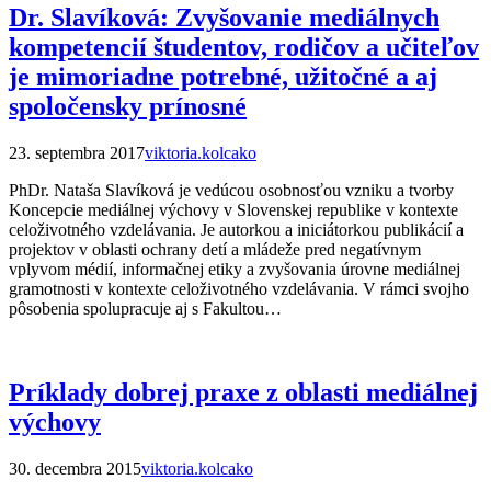
Dr. Slavíková: Zvyšovanie mediálnych
kompetencií študentov, rodičov a učiteľov
je mimoriadne potrebné, užitočné a aj
spoločensky prínosné
23. septembra 2017
viktoria.kolcako
PhDr. Nataša Slavíková je vedúcou osobnosťou vzniku a tvorby
Koncepcie mediálnej výchovy v Slovenskej republike v kontexte
celoživotného vzdelávania. Je autorkou a iniciátorkou publikácií a
projektov v oblasti ochrany detí a mládeže pred negatívnym
vplyvom médií, informačnej etiky a zvyšovania úrovne mediálnej
gramotnosti v kontexte celoživotného vzdelávania. V rámci svojho
pôsobenia spolupracuje aj s Fakultou…
Príklady dobrej praxe z oblasti mediálnej
výchovy
30. decembra 2015
viktoria.kolcako