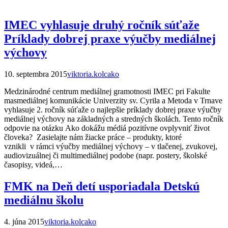
IMEC vyhlasuje druhý ročník súťaže
Príklady dobrej praxe výučby mediálnej
výchovy
10. septembra 2015
viktoria.kolcako
Medzinárodné centrum mediálnej gramotnosti IMEC pri Fakulte
masmediálnej komunikácie Univerzity sv. Cyrila a Metoda v Trnave
vyhlasuje 2. ročník súťaže o najlepšie príklady dobrej praxe výučby
mediálnej výchovy na základných a stredných školách. Tento ročník
odpovie na otázku Ako dokážu médiá pozitívne ovplyvniť život
človeka? Zasielajte nám žiacke práce – produkty, ktoré
vznikli v rámci výučby mediálnej výchovy – v tlačenej, zvukovej,
audiovizuálnej či multimediálnej podobe (napr. postery, školské
časopisy, videá,…
FMK na Deň detí usporiadala Detskú
mediálnu školu
4. júna 2015
viktoria.kolcako