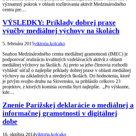
významný pokrok v oblasti rozširovania aktivít Medzinárodného
centra pre…
VÝSLEDKY: Príklady dobrej praxe
výučby mediálnej výchovy na školách
5. februára 2015
viktoria.kolcako
Snahou Medzinárodného centra mediálnej gramotnosti (IMEC) je
podporovať realizáciu kvalitných vzdelávacích aktivít z oblasti
mediálnej výchovy na školách. Aj preto sa jeho členovia rozhodli
vyhlásiť súťaž o najlepšie príklady dobrej praxe v oblasti mediálnej
výchovy na základných a stredných školách. Do hodnotenia, ktoré
je prvým svojho druhu na Slovensku, sa prihlásilo celkovo 23
projektov, z ktorých komisia ocenila štyri najlepšie. „Po výskume,
kde…
Znenie Parížskej deklarácie o mediálnej a
informačnej gramotnosti v digitálnej
dobe
16. októbra 2014
viktoria.kolcako