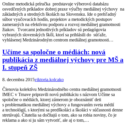
Online metodická príručka predstavuje výberovú databázu
osvedčených príkladov dobrej praxe výučby mediálnej výchovy na
základných a stredných školách na Slovensku. Ide o prehľadný
súbor vyučovacích hodín, projektov a metodických postupov
zameraných na efektívnu podporu a rozvoj mediálnej gramotnosti
žiakov. Tvorcami jednotlivých príkladov sú pedagógovia
vybraných slovenských škôl, ktorí sa prihlásili do súťaže,
vyhlásenej Medzinárodným centrom mediálnej gramotnosti…
Učíme sa spoločne o médiách: nová
publikácia z mediálnej výchovy pre MŠ a
I. stupeň ZŠ
8. decembra 2015
viktoria.kolcako
Členovia kolektívu Medzinárodného centra mediálnej gramotnosti
IMEC v Trnave pripravili novú publikáciu s názvom Učíme sa
spoločne o médiách, ktorej zámerom je oboznámiť deti
s problematikou mediálnej výchovy a fungovaním sveta médií
a technológií, s ktorými sa predškoláci a školáci v súčasnosti denne
stretávajú. Čitatelia sa dočítajú o tom, ako sa robia noviny, čo je
reklama a ako si ju sám vytvoriť, ale aj o tom,…