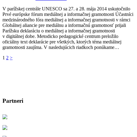
V parížskej centrále UNESCO sa 27. a 28. mája 2014 uskutočnilo
Prvé európske fórum mediálnej a informačnej gramotnosti Účastníci
medzinárodného fóra mediálnej a informačnej gramotnosti v rámci
Globálnej aliancie pre mediálnu a informačnú gramotnosť prijali
Parížsku deklaráciu o mediálnej a informačnej gramotnosti
v digitálnej dobe. Metodicko pedagogické centrum preložilo
oficiálny text deklarácie pre všetkých, ktorých téma mediálnej
gramotnosti zaujíma. V nasledujúcich riadkoch ponúkame…
Stránkovanie
1
2
>
príspevkov
Partneri