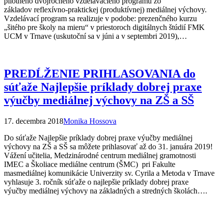
pilotného dvojročného vzdelávacieho programu zo
základov reflexívno-praktickej (produktívnej) mediálnej výchovy.
Vzdelávací program sa realizuje v podobe: prezenčného kurzu
„šitého pre školy na mieru“ v priestoroch digitálnych štúdií FMK
UCM v Trnave (uskutoční sa v júni a v septembri 2019),…
PREDĹŽENIE PRIHLASOVANIA do
súťaže Najlepšie príklady dobrej praxe
výučby mediálnej výchovy na ZŠ a SŠ
17. decembra 2018
Monika Hossova
Do súťaže Najlepšie príklady dobrej praxe výučby mediálnej
výchovy na ZŠ a SŠ sa môžete prihlasovať až do 31. januára 2019!
Vážení učitelia, Medzinárodné centrum mediálnej gramotnosti
IMEC a Školiace mediálne centrum (ŠMC) pri Fakulte
masmediálnej komunikácie Univerzity sv. Cyrila a Metoda v Trnave
vyhlasuje 3. ročník súťaže o najlepšie príklady dobrej praxe
výučby mediálnej výchovy na základných a stredných školách….