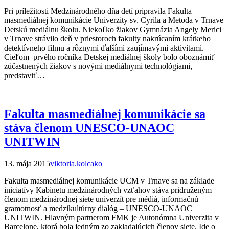
Pri príležitosti Medzinárodného dňa detí pripravila Fakulta
masmediálnej komunikácie Univerzity sv. Cyrila a Metoda v Trnave
Detskú mediálnu školu. Niekoľko žiakov Gymnázia Angely Merici
v Trnave strávilo deň v priestoroch fakulty nakrúcaním krátkeho
detektívneho filmu a rôznymi ďalšími zaujímavými aktivitami.
Cieľom prvého ročníka Detskej mediálnej školy bolo oboznámiť
zúčastnených žiakov s novými mediálnymi technológiami,
predstaviť…
Fakulta masmediálnej komunikácie sa
stáva členom UNESCO-UNAOC
UNITWIN
13. mája 2015
viktoria.kolcako
Fakulta masmediálnej komunikácie UCM v Trnave sa na základe
iniciatívy Kabinetu medzinárodných vzťahov stáva pridruženým
členom medzinárodnej siete univerzít pre médiá, informačnú
gramotnosť a medzikultúrny dialóg – UNESCO-UNAOC
UNITWIN. Hlavným partnerom FMK je Autonómna Univerzita v
Barcelone, ktorá bola jedným zo zakladajúcich členov siete. Ide o