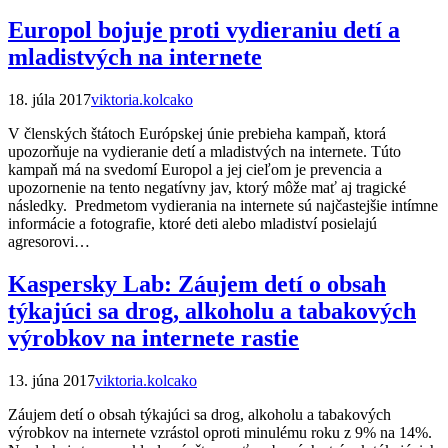
Europol bojuje proti vydieraniu detí a
mladistvých na internete
18. júla 2017
viktoria.kolcako
V členských štátoch Európskej únie prebieha kampaň, ktorá
upozorňuje na vydieranie detí a mladistvých na internete. Túto
kampaň má na svedomí Europol a jej cieľom je prevencia a
upozornenie na tento negatívny jav, ktorý môže mať aj tragické
následky. Predmetom vydierania na internete sú najčastejšie intímne
informácie a fotografie, ktoré deti alebo mladiství posielajú
agresorovi…
Kaspersky Lab: Záujem detí o obsah
týkajúci sa drog, alkoholu a tabakových
výrobkov na internete rastie
13. júna 2017
viktoria.kolcako
Záujem detí o obsah týkajúci sa drog, alkoholu a tabakových
výrobkov na internete vzrástol oproti minulému roku z 9% na 14%.