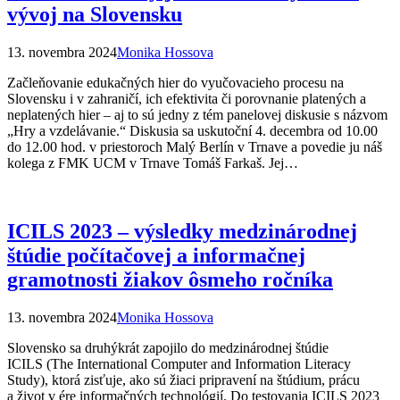
vývoj na Slovensku
13. novembra 2024
Monika Hossova
Začleňovanie edukačných hier do vyučovacieho procesu na
Slovensku i v zahraničí, ich efektivita či porovnanie platených a
neplatených hier – aj to sú jedny z tém panelovej diskusie s názvom
„Hry a vzdelávanie.“ Diskusia sa uskutoční 4. decembra od 10.00
do 12.00 hod. v priestoroch Malý Berlín v Trnave a povedie ju náš
kolega z FMK UCM v Trnave Tomáš Farkaš. Jej…
ICILS 2023 – výsledky medzinárodnej
štúdie počítačovej a informačnej
gramotnosti žiakov ôsmeho ročníka
13. novembra 2024
Monika Hossova
Slovensko sa druhýkrát zapojilo do medzinárodnej štúdie
ICILS (The International Computer and Information Literacy
Study), ktorá zisťuje, ako sú žiaci pripravení na štúdium, prácu
a život v ére informačných technológií. Do testovania ICILS 2023