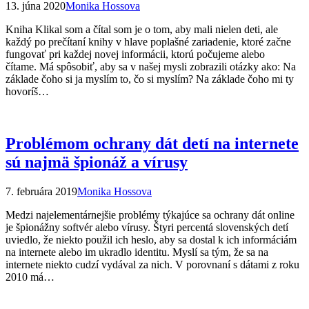
13. júna 2020
Monika Hossova
Kniha Klikal som a čítal som je o tom, aby mali nielen deti, ale
každý po prečítaní knihy v hlave poplašné zariadenie, ktoré začne
fungovať pri každej novej informácii, ktorú počujeme alebo
čítame. Má spôsobiť, aby sa v našej mysli zobrazili otázky ako: Na
základe čoho si ja myslím to, čo si myslím? Na základe čoho mi ty
hovoríš…
Problémom ochrany dát detí na internete
sú najmä špionáž a vírusy
7. februára 2019
Monika Hossova
Medzi najelementárnejšie problémy týkajúce sa ochrany dát online
je špionážny softvér alebo vírusy. Štyri percentá slovenských detí
uviedlo, že niekto použil ich heslo, aby sa dostal k ich informáciám
na internete alebo im ukradlo identitu. Myslí sa tým, že sa na
internete niekto cudzí vydával za nich. V porovnaní s dátami z roku
2010 má…