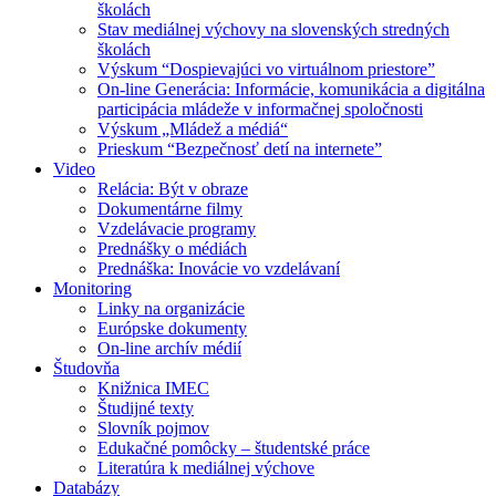
školách
Stav mediálnej výchovy na slovenských stredných
školách
Výskum “Dospievajúci vo virtuálnom priestore”
On-line Generácia: Informácie, komunikácia a digitálna
participácia mládeže v informačnej spoločnosti
Výskum „Mládež a médiá“
Prieskum “Bezpečnosť detí na internete”
Video
Relácia: Být v obraze
Dokumentárne filmy
Vzdelávacie programy
Prednášky o médiách
Prednáška: Inovácie vo vzdelávaní
Monitoring
Linky na organizácie
Európske dokumenty
On-line archív médií
Študovňa
Knižnica IMEC
Študijné texty
Slovník pojmov
Edukačné pomôcky – študentské práce
Literatúra k mediálnej výchove
Databázy