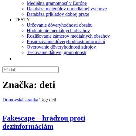
Mediálna gramotnosť v Európe
Databáza materiálov o mediálnej výchove
Databáza príkladov dobrej praxe
TESTY
Určovanie dôveryhodnosti obsahu
Hodnotenie mediálnych obsahov
Rozlišovanie zámerov mediálnych obsahov
Posudzovanie dôveryhodnosti informácií
Overovanie dôveryhodnosti zdrojov
Testovanie dátovej gramotnosti
Značka:
deti
Domovská stránka
Tag: deti
Fakescape – hrádzou proti
dezinformáciám