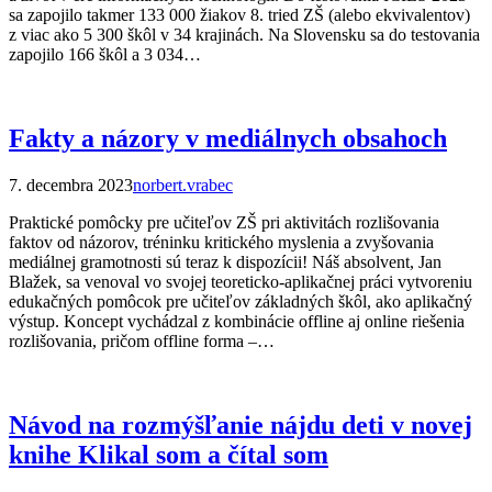
sa zapojilo takmer 133 000 žiakov 8. tried ZŠ (alebo ekvivalentov)
z viac ako 5 300 škôl v 34 krajinách. Na Slovensku sa do testovania
zapojilo 166 škôl a 3 034…
Fakty a názory v mediálnych obsahoch
7. decembra 2023
norbert.vrabec
Praktické pomôcky pre učiteľov ZŠ pri aktivitách rozlišovania
faktov od názorov, tréninku kritického myslenia a zvyšovania
mediálnej gramotnosti sú teraz k dispozícii! Náš absolvent, Jan
Blažek, sa venoval vo svojej teoreticko-aplikačnej práci vytvoreniu
edukačných pomôcok pre učiteľov základných škôl, ako aplikačný
výstup. Koncept vychádzal z kombinácie offline aj online riešenia
rozlišovania, pričom offline forma –…
Návod na rozmýšľanie nájdu deti v novej
knihe Klikal som a čítal som