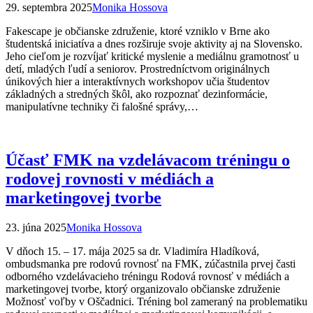
29. septembra 2025
Monika Hossova
Fakescape je občianske združenie, ktoré vzniklo v Brne ako
študentská iniciatíva a dnes rozširuje svoje aktivity aj na Slovensko.
Jeho cieľom je rozvíjať kritické myslenie a mediálnu gramotnosť u
detí, mladých ľudí a seniorov. Prostredníctvom originálnych
únikových hier a interaktívnych workshopov učia študentov
základných a stredných škôl, ako rozpoznať dezinformácie,
manipulatívne techniky či falošné správy,…
Účasť FMK na vzdelávacom tréningu o
rodovej rovnosti v médiách a
marketingovej tvorbe
23. júna 2025
Monika Hossova
V dňoch 15. – 17. mája 2025 sa dr. Vladimíra Hladíková,
ombudsmanka pre rodovú rovnosť na FMK, zúčastnila prvej časti
odborného vzdelávacieho tréningu Rodová rovnosť v médiách a
marketingovej tvorbe, ktorý organizovalo občianske združenie
Možnosť voľby v Oščadnici. Tréning bol zameraný na problematiku