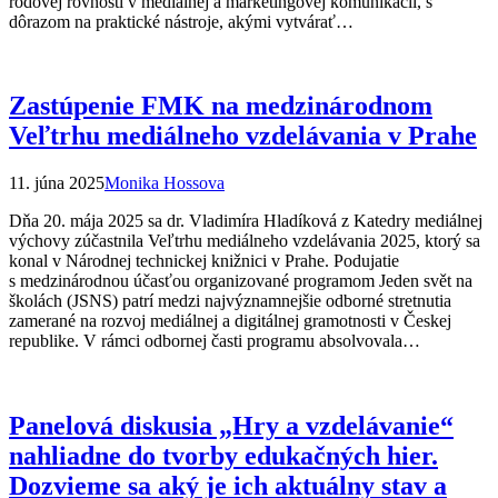
rodovej rovnosti v mediálnej a marketingovej komunikácii, s
dôrazom na praktické nástroje, akými vytvárať…
Zastúpenie FMK na medzinárodnom
Veľtrhu mediálneho vzdelávania v Prahe
11. júna 2025
Monika Hossova
Dňa 20. mája 2025 sa dr. Vladimíra Hladíková z Katedry mediálnej
výchovy zúčastnila Veľtrhu mediálneho vzdelávania 2025, ktorý sa
konal v Národnej technickej knižnici v Prahe. Podujatie
s medzinárodnou účasťou organizované programom Jeden svět na
školách (JSNS) patrí medzi najvýznamnejšie odborné stretnutia
zamerané na rozvoj mediálnej a digitálnej gramotnosti v Českej
republike. V rámci odbornej časti programu absolvovala…
Panelová diskusia „Hry a vzdelávanie“
nahliadne do tvorby edukačných hier.
Dozvieme sa aký je ich aktuálny stav a