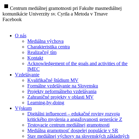
stop
Centrum mediálnej gramotnosti pri Fakulte masmediálnej
komunikácie Univerzity sv. Cyrila a Metoda v Trnave
Facebook
O nás
Mediálna výchova
Charakteristika centra
Realizačný tím
Kontakt
Acknowledgement of the goals and activities of the
IMEC
Vzdelávanie
Kvalifikačné štúdium MV
Formálne vzdelávanie na Slovensku
Projekty neformálneho vzdelávania
Zahraničné projekty v oblasti MV
Learning-by-doing
Výskum
Digitálni influenceri – edukačné roviny rozvoja
kritického myslenia a angažovanosti generácie Z
Testovacie centrum mediálnej gramotnosti
Mediálna gramotnosť dospelej populácie v SR
Stav mediálnej výchovy na slovenských základných