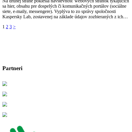
Na druhej strane poklesla návštevnosť webových stránok týkajúcich
sa hier, obsahu pre dospelých či komunikačných portálov (sociálne
siete, e-maily, messengere). Vyplýva to zo správy spoločnosti
Kaspersky Lab, zostavenej na základe údajov zozbieraných z ich…
Stránkovanie
1
2
3
>
príspevkov
Partneri